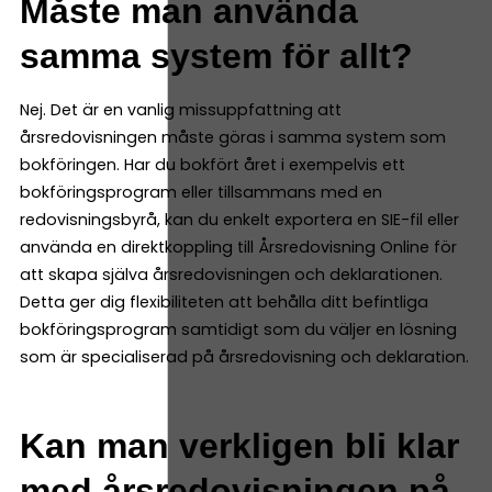
Måste man använda
samma system för allt?
Nej. Det är en vanlig missuppfattning att
årsredovisningen måste göras i samma system som
bokföringen. Har du bokfört året i exempelvis ett
bokföringsprogram eller tillsammans med en
redovisningsbyrå, kan du enkelt exportera en SIE-fil eller
använda en direktkoppling till Årsredovisning Online för
att skapa själva årsredovisningen och deklarationen.
Detta ger dig flexibiliteten att behålla ditt befintliga
bokföringsprogram samtidigt som du väljer en lösning
som är specialiserad på årsredovisning och deklaration.
Kan man verkligen bli klar
med årsredovisningen på