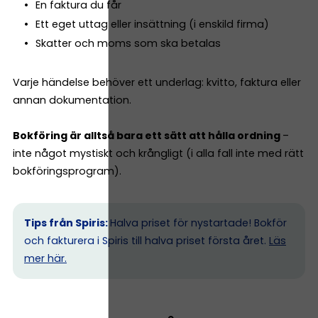
En faktura du får
Ett eget uttag eller insättning (i enskild firma)
Skatter och moms som ska betalas
Varje händelse behöver ett underlag: kvitto, faktura eller
annan dokumentation.
Bokföring är alltså bara ett sätt att hålla ordning
–
inte något mystiskt och krångligt (i alla fall inte med rätt
bokföringsprogram).
Tips från Spiris:
Halva priset för nystartade! Bokför
och fakturera i Spiris till halva priset första året.
Läs
mer här.