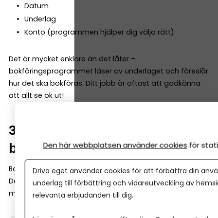
Datum
Underlag
Konto (programmen hjälper dig välja rätt)
Det är mycket enklare än det låter –
bokföringsprogrammet läser av underlaget och föreslår
hur det ska bokföras. Ditt jobb är oftast att godkänna
att allt se ok ut!
3. Matcha bokföringen mot
Den här webbplatsen använder cookies
för sta
bankkontot
Bankhändelser måste stämma med bokföringen.
Driva eget använder cookies för att förbättra din anvä
De flesta program har bankkoppling som gör
underlag till förbättring och vidareutveckling av hems
matchningen enkel.
relevanta erbjudanden till dig.