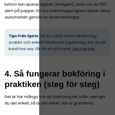
kvitton kan sparas digitalt (äntligen!), även om du fått
dem på papper. Ett bra bokföringsprogram sköter detta
automatiskt genom en smart kvittoapp.
Tips från Spiris:
Vill du också starta aktiebolag
snabbt och enkelt? Skaffa ett lagerbolag. När du blir
kund hos oss, får du ett på köpet.
Läs mer här.
4. Så fungerar bokföring i
praktiken (steg för steg)
Det är här många tror att bokföring blir svårt. Men gör
du det enkelt, så är det enkelt. Här är grunderna: