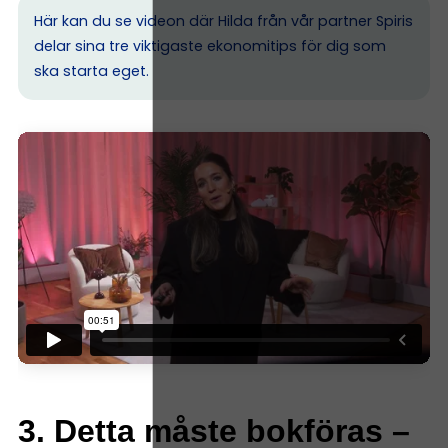
Här kan du se videon där Hilda från vår partner Spiris
delar sina tre viktigaste ekonomitips för dig som
ska starta eget.
3. Detta måste bokföras –