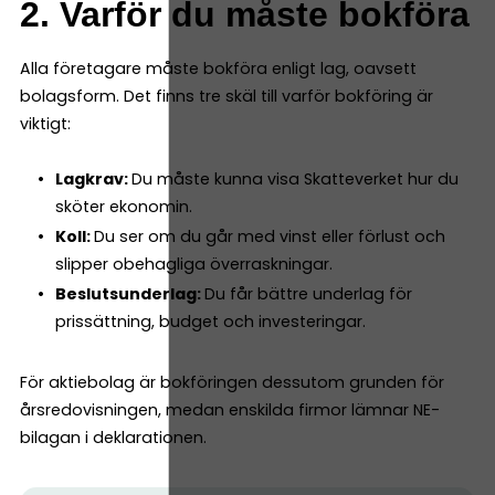
2. Varför du måste bokföra
Alla företagare måste bokföra enligt lag, oavsett
bolagsform. Det finns tre skäl till varför bokföring är
viktigt:
Lagkrav:
Du måste kunna visa Skatteverket hur du
sköter ekonomin.
Koll:
Du ser om du går med vinst eller förlust och
slipper obehagliga överraskningar.
Beslutsunderlag:
Du får bättre underlag för
prissättning, budget och investeringar.
För aktiebolag är bokföringen dessutom grunden för
årsredovisningen, medan enskilda firmor lämnar NE-
bilagan i deklarationen.