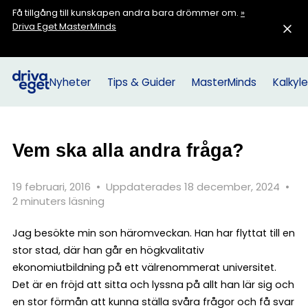
Få tillgång till kunskapen andra bara drömmer om.
»
Driva Eget MasterMinds
Nyheter
Tips & Guider
MasterMinds
Kalkyle
Vem ska alla andra fråga?
19 februari, 2016
•
Uppdaterades 18 december, 2024
•
2 minuters läsning
Jag besökte min son häromveckan. Han har flyttat till en
stor stad, där han går en högkvalitativ
ekonomiutbildning på ett välrenommerat universitet.
Det är en fröjd att sitta och lyssna på allt han lär sig och
en stor förmån att kunna ställa svåra frågor och få svar