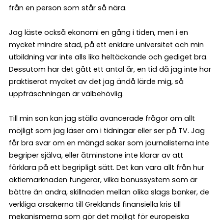
från en person som står så nära.
Jag läste också ekonomi en gång i tiden, men i en
mycket mindre stad, på ett enklare universitet och min
utbildning var inte alls lika heltäckande och gediget bra.
Dessutom har det gått ett antal år, en tid då jag inte har
praktiserat mycket av det jag ändå lärde mig, så
uppfräschningen är välbehövlig.
Till min son kan jag ställa avancerade frågor om allt
möjligt som jag läser om i tidningar eller ser på TV. Jag
får bra svar om en mängd saker som journalisterna inte
begriper själva, eller åtminstone inte klarar av att
förklara på ett begripligt sätt. Det kan vara allt från hur
aktiemarknaden fungerar, vilka bonussystem som är
bättre än andra, skillnaden mellan olika slags banker, de
verkliga orsakerna till Greklands finansiella kris till
mekanismerna som gör det möjligt för europeiska