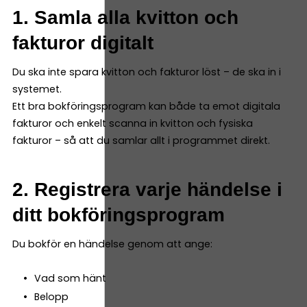
1. Samla alla kvitton och
fakturor digitalt
Du ska inte spara kvitton och fakturor löst – de ska in i
systemet.
Ett bra bokföringsprogram kan både ta emot digitala
fakturor och enkelt scanna in kvitton och fysiska
fakturor – så att du samlar allt i programmet direkt.
2. Registrera varje händelse i
ditt bokföringsprogram
Du bokför en händelse genom att ange:
Vad som hänt
Belopp