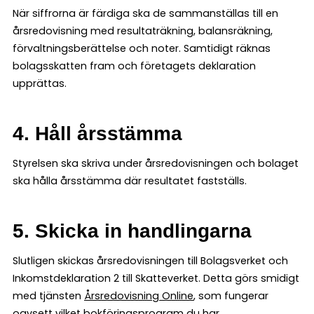
När siffrorna är färdiga ska de sammanställas till en
årsredovisning med resultaträkning, balansräkning,
förvaltningsberättelse och noter. Samtidigt räknas
bolagsskatten fram och företagets deklaration
upprättas.
4. Håll årsstämma
Styrelsen ska skriva under årsredovisningen och bolaget
ska hålla årsstämma där resultatet fastställs.
5. Skicka in handlingarna
Slutligen skickas årsredovisningen till Bolagsverket och
Inkomstdeklaration 2 till Skatteverket. Detta görs smidigt
med tjänsten
Årsredovisning Online
, som fungerar
oavsett vilket bokföringsprogram du har.