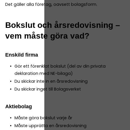
Det gäller alla företag, oavsett bolagsform.
Bokslut och årsredovisning –
vem måste göra vad?
Enskild firma
Gör ett förenklat bokslut (del av din privata
deklaration med NE-bilaga)
Du skickar inte in en årsredovisning
Du skickar inget till Bolagsverket
Aktiebolag
Måste göra bokslut varje år
Måste upprätta en årsredovisning