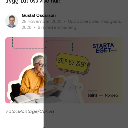
trygg. Låt oss visa hur!
Gustaf Oscarson
28 november, 2025
•
Uppdaterades 2 augusti,
2026
•
6 minuters läsning
Montage/Canva