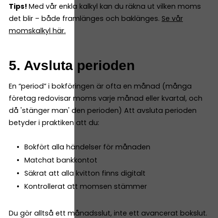
Tips!
Med vår enkla kalkyl kan du räkna ut vilken moms
det blir – både framlänges och baklänges.
Se vår
momskalkyl här.
5. Avsluta perioden
En “period” i bokföringen är ofta en månad (många
företag redovisar moms varje månad eller kvartal, och
då 'stänger man' den perioden) Att avsluta perioden
betyder i praktiken att du:
Bokfört alla händelser för månaden
Matchat bankkontot
Säkrat att alla kvitton finns digitalt
Kontrollerat att momsen stämmer
Du gör alltså ett månadsslut, inte ett avancerat bokslut.