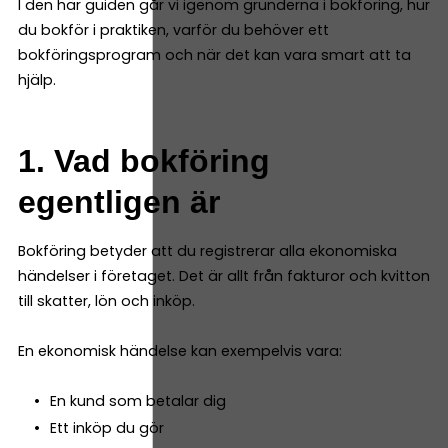
I den här guiden går vi igenom grunderna i bokföring, hur
du bokför i praktiken, varför du behöver ett
bokföringsprogram och när det kan vara smart att ta
hjälp.
1. Vad bokföring
egentligen är
Bokföring betyder att du registrerar alla ekonomiska
händelser i företaget. Det är allt från fakturor och kvitton
till skatter, lön och inköp.
En ekonomisk händelse kan exempelvis vara:
En kund som betalar dig
Ett inköp du gör