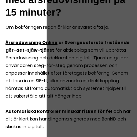
15 minuter?
Om bokföringen redan är klar är svaret ofta ja.
Årsredovisning Online
är Sveriges största fristående
gör-det-själv-tjänst
för aktiebolag som vill upprätta
årsredovisning och deklaration digitalt. Tjänsten guidar
användaren steg-för-steg genom processen och
anpassar innehållet efter företagets bokföring. Genom
att läsa in en SIE-fil, eller använda en direktkoppling
hämtas siffrorna automatiskt och systemet hjälper till
att säkerställa att allt hänger ihop.
Automatiska kontroller minskar risken för fel
och när
allt är klart kan handlingarna signeras med BankID och
skickas in digitalt.