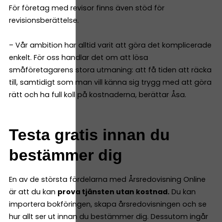
För företag med revisor finns även stöd för
revisionsberättelse.
– Vår ambition har alltid varit att göra det komplicerade
enkelt. För oss handlar det om att lösa
småföretagarens stora utmaning: att få tiden att räcka
till, samtidigt som man vill känna sig trygg med att göra
rätt och ha full koll på kostnaderna, berättar Åsa.
Testa gratis innan du
bestämmer dig
En av de största fördelarna med Årsredovisning Online
är att du kan
prova tjänsten utan kostnad.
Du kan
importera bokföringen, skapa årsredovisningen och se
hur allt ser ut innan du bestämmer dig. Dessutom ingår