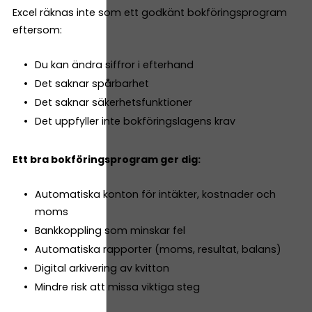
Excel räknas inte som ett godkänt bokföringsprogram
eftersom:
Du kan ändra siffror i efterhand
Det saknar spårbarhet
Det saknar säkerhetsfunktioner
Det uppfyller inte bokföringslagens krav
Ett bra bokföringsprogram ger dig:
Automatiska konton för intäkter, kostnader och
moms
Bankkoppling som minskar fel
Automatiska rapporter (moms, resultat, balans)
Digital arkivering av kvitton
Mindre risk att missa viktiga steg