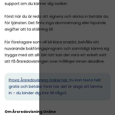
support om du känner dig osäker.
Först när du är redo att signera och skicka in betalar du
för tjänsten. Det finns inga abonnemang eller löpande
avgifter att ta ställning till.
För företagare som vill bli klara snabbt, behålla sitt
nuvarande bokföringsprogram och samtidigt känna sig
trygga med att allt blir rätt kan det vara ett enkelt sätt
att få årsredovisningen över mållinjen innan deadline.
Prova Årsredovisning Online här.
Du kan testa helt
gratis och betalar först när det är dags att lämna
in – du binder dig inte till något.
Om Årsredovisning Online