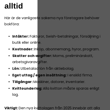
alltid
Här är de vanligaste sakerna nya företagare behöver
bokföra:
Intäkter:
Fakturor, Swish-betalningar, försäljning i
butik eller online.
Kostnader:
Inköp, abonnemang, hyror, program.
Skatter och avgifter:
Moms, preliminärskatt,
arbetsgivaravgifter.
Lön:
Utbetalad lön från aktiebolag.
Eget uttag / egen insättning:
I enskild firma.
Tillgångar:
Maskiner, datorer, inventarier.
Kvittounderlag:
Alla kvitton måste sparas enligt
lag.
Viktigt:
Den nya kvittolagen från 2025 innebär att alla