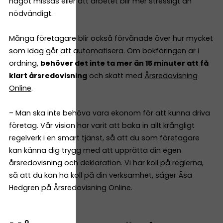
något missas eller att arbetet blir mer stressigt än
nödvändigt.
Många företagare blir också förvånade över hur mycket
som idag går att automatisera. Om bokföringen är i
ordning,
behöver det inte ta mer än 15 minuter att få
klart årsredovisning
och skatt med
Årsredovisning
Online
.
– Man ska inte behöva vara ekonom för att kunna driva
företag. Vår vision har varit att baka in allt krångligt
regelverk i en smart tjänst, så att du som företagare
kan känna dig trygg med att upprätta din egen
årsredovisning och deklaration. Vi har koll på reglerna,
så att du kan ha koll på din verksamhet, säger Åsa
Hedgren på Årsredovisning Online.