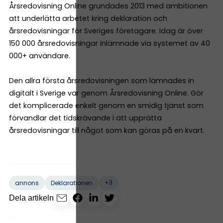
Årsredovisning Online grundades 2013 med ambitionen
att underlätta arbetet kring deklaration och
årsredovisningar för Sveriges företagare. Idag är över
150 000 årsredovisningar inlämnade via systemet av 40
000+ användare.
Den allra första årsredovisningen som lämnades in
digitalt i Sverige var genom Årsredovisning Online. Gör
det komplicerade enkelt genom en smidig tjänst som
förvandlar det tidskrävande i att upprätta
årsredovisningar till något som kan göras på en kvart.
+3
annons
Deklarationen
Dela artikeln