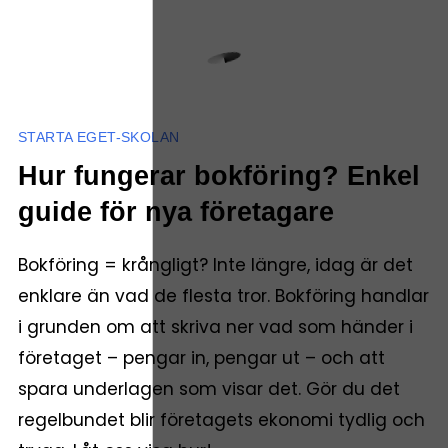
STARTA EGET-SKOLAN
Hur fungerar bokföring? Enkel
guide för nya företagare
Bokföring = krångligt? Inte längre, idag är det
enklare än vad de flesta tror. Bokföring handlar
i grunden om att skriva ner vad som händer i
företaget – pengar in, pengar ut – och att
spara underlagen som visar det. Gör du det
regelbundet blir företagets ekonomi tydlig och