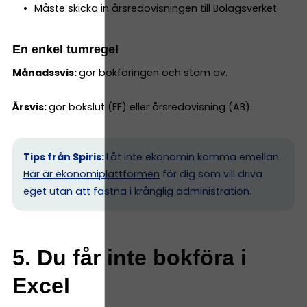
Måste skicka in årsredovisningen till Bolagsverket
En enkel tumregel
Månadssvis:
gör bokföringen och stäm av.
Årsvis:
gör bokslut (EF) eller årsredovisning (AB).
Tips från Spiris:
Låt inte ekonomin komma emellan.
Här är ekonomiplattformen
för dig som vill driva
eget utan att fastna i krånglig administration.
5. Du får inte bokföra i
Excel