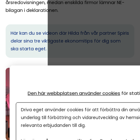
årsredovisningen, medan enskilda firmor lämnar NE-
bilagan i deklarationen.
Här kan du se videon där Hilda från vår partner Spiris
delar sina tre viktigaste ekonomitips för dig som
ska starta eget.
Den här webbplatsen använder cookies
för sta
Driva eget använder cookies för att förbättra din anvä
underlag till förbättring och vidareutveckling av hems
relevanta erbjudanden till dig.