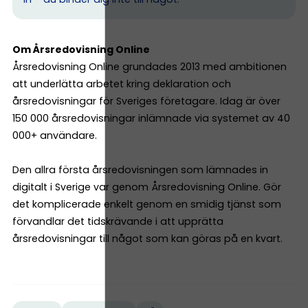
Om Årsredovisning Online
Årsredovisning Online grundades 2013 med ambitionen
att underlätta arbetet kring deklaration och
årsredovisningar för Sveriges företagare. Idag är över
150 000 årsredovisningar inlämnade via systemet av 40
000+ användare.
Den allra första årsredovisningen som lämnades in
digitalt i Sverige var genom Årsredovisning Online. Gör
det komplicerade enkelt genom en smidig tjänst som
förvandlar det tidskrävande i att upprätta
årsredovisningar till något som kan göras på en kvart.