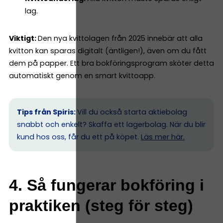
lag.
Viktigt:
Den nya kvittolagen från 2025 innebär att alla
kvitton kan sparas digitalt (äntligen!), även om du fått
dem på papper. Ett bra bokföringsprogram sköter detta
automatiskt genom en smart kvittoapp.
Tips från Spiris:
Vill du också starta aktiebolag
snabbt och enkelt? Skaffa ett lagerbolag. När du blir
kund hos oss, får du ett på köpet.
Läs mer här.
4. Så fungerar bokföring i
praktiken (steg för steg)