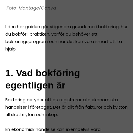
Montage/Canva
I den här guiden går vi igenom grunderna i bokföring, hur
du bokför i praktiken, varför du behöver ett
bokföringsprogram och när det kan vara smart att ta
hjälp.
1. Vad bokföring
egentligen är
Bokföring betyder att du registrerar alla ekonomiska
händelser i företaget. Det är allt från fakturor och kvitton
till skatter, lön och inköp.
En ekonomisk händelse kan exempelvis vara: