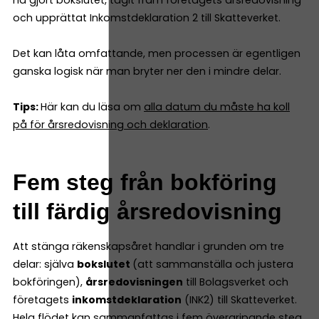
och upprättat Inkomstdeklaration 2 till Skatteverket.
Det kan låta omfattande, men processen är egentligen
ganska logisk när man bryter ner den i mindre delar.
Tips:
Här kan du läsa om
alla datum du måste ha koll
på för årsredovisning och deklaration
.
Fem steg från bokföring
till färdig årsredovisning
Att stänga räkenskapsåret handlar i grunden om tre
delar: själva
bokslutet
(att sammanställa och justera
bokföringen),
årsredovisningen
till Bolagsverket och
företagets
inkomstdeklaration
(INK2) till Skatteverket.
Hela flödet kan sammanfattas i fem övergripande steg,