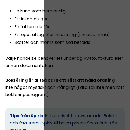
En kund som betalar dig
Ett inköp du gör
En faktura du får
Ett eget uttag eller insättning (i enskild firma)
Skatter och moms som ska betalas
Varje händelse behöver ett underlag: kvitto, faktura eller
annan dokumentation.
Bokföring är alltså bara ett sätt att hålla ordning
–
inte något mystiskt och krångligt (i alla fall inte med rätt
bokföringsprogram).
Tips från Spiris:
Halva priset för nystartade! Bokför
och fakturera i Spiris till halva priset första året.
Läs