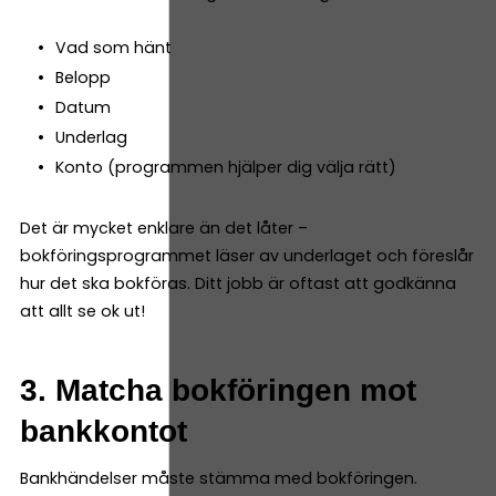
Vad som hänt
Belopp
Datum
Underlag
Konto (programmen hjälper dig välja rätt)
Det är mycket enklare än det låter –
bokföringsprogrammet läser av underlaget och föreslår
hur det ska bokföras. Ditt jobb är oftast att godkänna
att allt se ok ut!
3. Matcha bokföringen mot
bankkontot
Bankhändelser måste stämma med bokföringen.