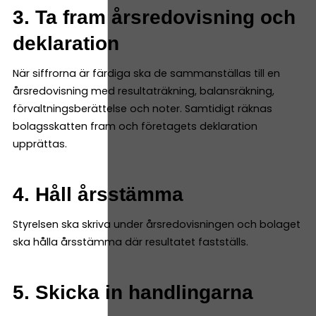
3. Ta fram årsredovisning och
deklaration
När siffrorna är färdiga ska de sammanställas till en
årsredovisning med resultaträkning, balansräkning,
förvaltningsberättelse och noter. Samtidigt räknas
bolagsskatten fram och företagets deklaration
upprättas.
4. Håll årsstämma
Styrelsen ska skriva under årsredovisningen och bolaget
ska hålla årsstämma där resultatet fastställs.
5. Skicka in handlingarna