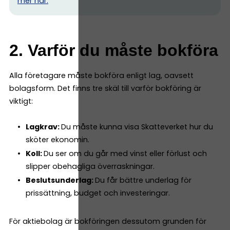
mer här.
2. Varför du måste bokföra
Alla företagare måste bokföra enligt lag, oavsett
bolagsform. Det finns tre skäl till varför bokföring är
viktigt:
Lagkrav:
Du måste kunna visa Skatteverket hur du
sköter ekonomin.
Koll:
Du ser om du går med vinst eller förlust och
slipper obehagliga överraskningar.
Beslutsunderlag:
Du får bättre underlag för
prissättning, budget och investeringar.
För aktiebolag är bokföringen dessutom grunden för