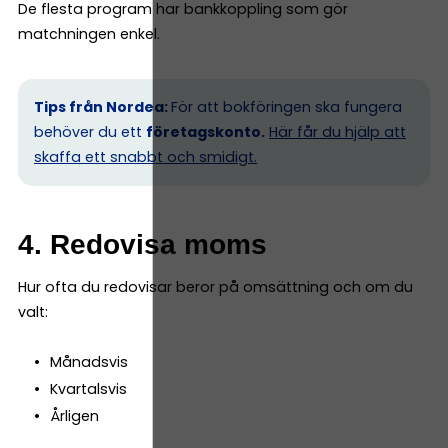
De flesta program har bankkoppling som gör
matchningen enkel.
Tips från Nordea:
För att bokföringen ska fungera
behöver du ett
företagskonto.
Här får du hjälp att
skaffa ett snabbt och smidigt.
4. Redovisa moms
Hur ofta du redovisar beror på omsättning och om du
valt:
Månadsvis
Kvartalsvis
Årligen