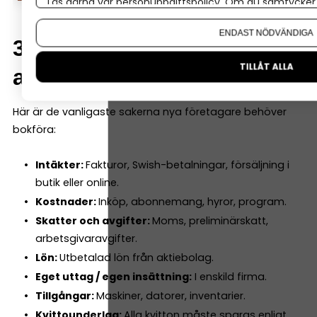
Läs gärna vår
personuppgiftspolicy
. Om du samtycker t
Om du vill ändra ditt val i efterhand hittar du den möjl
ENDAST NÖDVÄNDIGA
3. Detta måste bokföras –
TILLÅT ALLA
alltid
Här är de vanligaste sakerna nya företagare behöver
bokföra:
Intäkter:
Fakturor, Swish-betalningar, försäljning i
butik eller online.
Kostnader:
Inköp, abonnemang, hyror, program.
Skatter och avgifter:
Moms, preliminärskatt,
arbetsgivaravgifter.
Lön:
Utbetalad lön från aktiebolag.
Eget uttag / egen insättning:
I enskild firma.
Tillgångar:
Maskiner, datorer, inventarier.
Kvittounderlag:
Alla kvitton måste sparas enligt