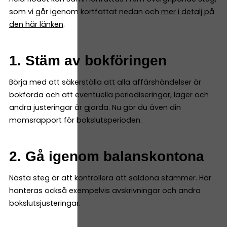
som vi går igenom kortfattat nedan och
mer i detalj på
den här länken
.
1. Stäm av bokföringen
Börja med att säkerställa att alla affärshändelser är
bokförda och att eventuella periodiseringar, lager och
andra justeringar är gjorda. Nu gör du även din
momsrapport för bokslutsperioden.
2. Gå igenom balanskontona
Nästa steg är att kontrollera att saldona stämmer. Här
hanteras också exempelvis avskrivningar och andra
bokslutsjusteringar.