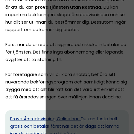
är att du kan
prova tjänsten utan kostnad.
Du kan
importera bokföringen, skapa årsredovisningen och se
hur allt ser ut innan du bestämmer dig. Dessutom ingår
support om du känner dig osäker.
Först när du är redo att signera och skicka in betalar du
för tjänsten. Det finns inga abonnemang eller löpande
avgifter att ta ställning till.
För företagare som vill bli klara snabbt, behålla sitt
nuvarande bokföringsprogram och samtidigt känna sig
trygga med att allt blir rätt kan det vara ett enkelt sätt
att få årsredovisningen över mållinjen innan deadline.
Prova Årsredovisning Online här.
Du kan testa helt
gratis och betalar först när det är dags att lämna
in – du binder dig inte till något.