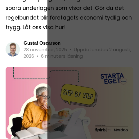
spara underlagen som visar det. Gör du det
regelbundet blir företagets ekonomi tydlig och
trygg. Låt oss visa hur!
Gustaf Oscarson
28 november, 2025
•
Uppdaterades 2 augusti,
2026
•
6 minuters läsning