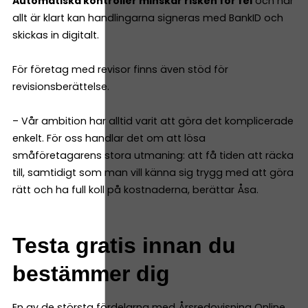
Automatiska kontroller minskar risken för fel
och när
allt är klart kan handlingarna signeras med BankID och
skickas in digitalt.
För företag med revisor finns även stöd för
revisionsberättelse.
– Vår ambition har alltid varit att göra det komplicerade
enkelt. För oss handlar det om att lösa
småföretagarens stora utmaning: att få tiden att räcka
till, samtidigt som man vill känna sig trygg med att göra
rätt och ha full koll på kostnaderna, berättar Åsa.
Testa gratis innan du
bestämmer dig
En av de största fördelarna med Årsredovisning Online