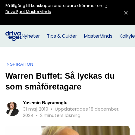
Få tillgång till kunskapen andra bara drömmer om.
»
Driva Eget MasterMinds
Nyheter
Tips & Guider
MasterMinds
Kalkyle
INSPIRATION
Warren Buffet: Så lyckas du
som småföretagare
Yasemin Bayramoglu
31 maj, 2019
•
Uppdaterades 18 december,
2024
•
2 minuters läsning