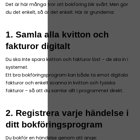
Det är här många tror att bokföring blir svårt. Men gör
du det enkelt, så är det enkelt. Här är grunderna:
1. Samla alla kvitton och
fakturor digitalt
Du ska inte spara kvitton och fakturor löst – de ska in i
systemet.
Ett bra bokföringsprogram kan både ta emot digitala
fakturor och enkelt scanna in kvitton och fysiska
fakturor – så att du samlar allt i programmet direkt.
2. Registrera varje händelse i
ditt bokföringsprogram
Du bokför en händelse genom att ange: