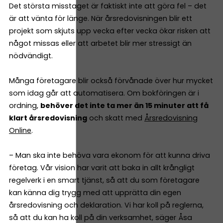
Det största misstaget är faktiskt inte att göra fel – det
är att vänta för länge. När årsredovisningen blir ett
projekt som skjuts upp vecka efter vecka ökar risken att
något missas eller att arbetet blir mer stressigt än
nödvändigt.
Många företagare blir också förvånade över hur mycket
som idag går att automatisera. Om bokföringen är i
ordning,
behöver det inte ta mer än 15 minuter att få
klart årsredovisning
och skatt med
Årsredovisning
Online
.
– Man ska inte behöva vara ekonom för att kunna driva
företag. Vår vision har varit att baka in allt krångligt
regelverk i en smart tjänst, så att du som företagare
kan känna dig trygg med att upprätta din egen
årsredovisning och deklaration. Vi har koll på reglerna,
så att du kan ha koll på din verksamhet, säger Åsa