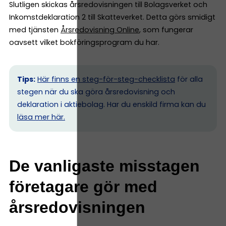
Slutligen skickas årsredovisningen till Bolagsverket och
Inkomstdeklaration 2 till Skatteverket. Detta görs smidigt
med tjänsten
Årsredovisning Online
, som fungerar
oavsett vilket bokföringsprogram du har.
Tips:
Här finns en steg-för-steg-checklista
för alla
stegen när du ska göra årsredovisning och
deklaration i aktiebolag. Har du enskild firma kan du
l
äsa mer här.
De vanligaste misstagen
företagare gör med
årsredovisningen