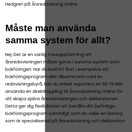
Hedgren på Årsredovisning Online.
Måste man använda
samma system för allt?
Nej. Det är en vanlig missuppfattning att
årsredovisningen måste göras i samma system som
bokföringen. Har du bokfört året i exempelvis ett
bokföringsprogram eller tillsammans med en
redovisningsbyrå, kan du enkelt exportera en SIE-fil eller
använda en direktkoppling till Årsredovisning Online för
att skapa själva årsredovisningen och deklarationen.
Detta ger dig flexibiliteten att behålla ditt befintliga
bokföringsprogram samtidigt som du väljer en lösning
som är specialiserad på årsredovisning och deklaration.