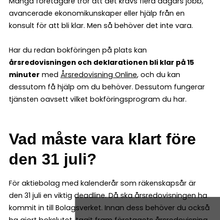
Många företagare tror att det krävs flera dagars jobb,
avancerade ekonomikunskaper eller hjälp från en
konsult för att bli klar. Men så behöver det inte vara.
Har du redan bokföringen på plats kan
årsredovisningen och deklarationen bli klar på 15
minuter
med
Årsredovisning Online
, och du kan
dessutom få hjälp om du behöver. Dessutom fungerar
tjänsten oavsett vilket bokföringsprogram du har.
Vad måste vara klart före
den 31 juli?
För aktiebolag med kalenderår som räkenskapsår är
den 31 juli en viktig deadline. Då ska årsredovisningen ha
kommit in till Bolagsverket. Innan dess behöver du också
ha gjort bokslutet, tagit fram företagets årsredovisning