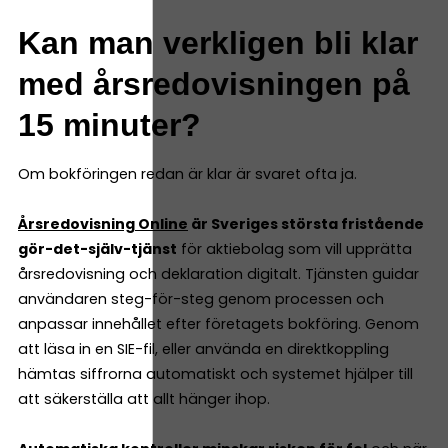
Kan man verkligen bli klar
med årsredovisningen på
15 minuter?
Om bokföringen redan är klar är svaret ofta ja.
Årsredovisning Online
är Sveriges största fristående
gör-det-själv-tjänst
för aktiebolag som vill upprätta
årsredovisning och deklaration digitalt. Tjänsten guidar
användaren steg-för-steg genom processen och
anpassar innehållet efter företagets bokföring. Genom
att läsa in en SIE-fil, eller använda en direktkoppling
hämtas siffrorna automatiskt och systemet hjälper till
att säkerställa att allt hänger ihop.