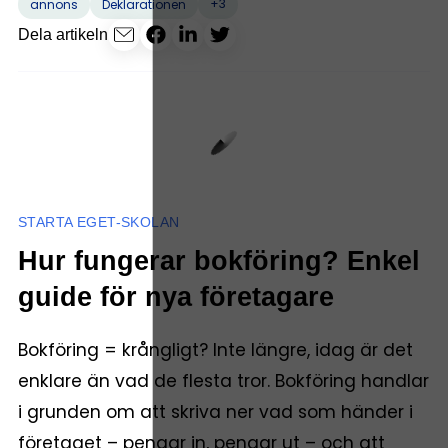
+3
annons
Deklarationen
Dela artikeln
STARTA EGET-SKOLAN
Hur fungerar bokföring? Enkel
guide för nya företagare
Bokföring = krångligt? Inte längre, idag är det
enklare än vad de flesta tror. Bokföring handlar
i grunden om att skriva ner vad som händer i
företaget – pengar in, pengar ut – och att