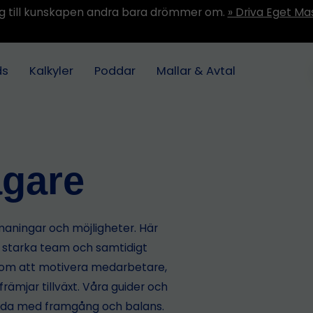
ång till kunskapen andra bara drömmer om.
» Driva Eget Ma
ds
Kalkyler
Poddar
Mallar & Avtal
agare
maningar och möjligheter. Här
a starka team och samtidigt
d om att motivera medarbetare,
rämjar tillväxt. Våra guider och
leda med framgång och balans.