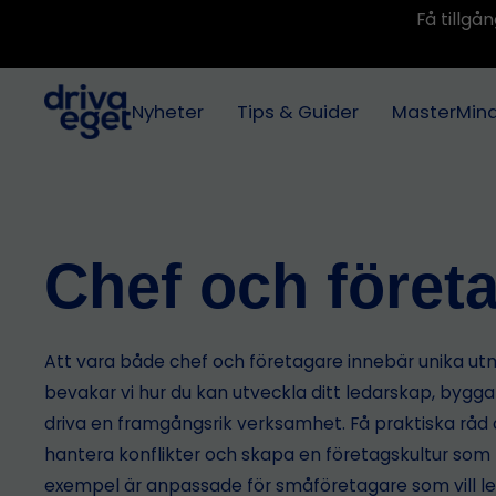
Få tillg
Nyheter
Tips & Guider
MasterMin
Chef och föret
Att vara både chef och företagare innebär unika ut
bevakar vi hur du kan utveckla ditt ledarskap, bygg
driva en framgångsrik verksamhet. Få praktiska rå
hantera konflikter och skapa en företagskultur som f
exempel är anpassade för småföretagare som vill 