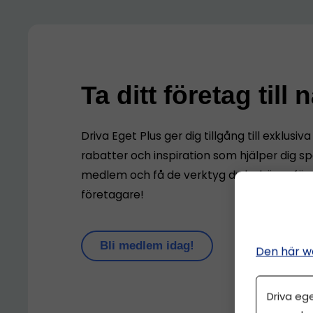
Ta ditt företag till 
Driva Eget Plus ger dig tillgång till exklusiv
rabatter och inspiration som hjälper dig sp
medlem och få de verktyg du behöver för 
företagare!
Bli medlem idag!
Den här w
Driva eg