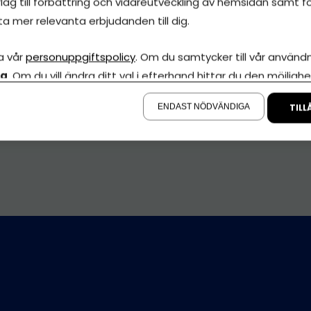
lag till förbättring och vidareutveckling av hemsidan samt fö
ta mer relevanta erbjudanden till dig.
a vår
personuppgiftspolicy
. Om du samtycker till vår användni
la
. Om du vill ändra ditt val i efterhand hittar du den möjlighe
å sidan.
ENDAST NÖDVÄNDIGA
TILL