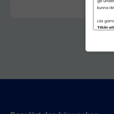
ge under
kunna rik
Läs gärn
Tillåt al
botten p