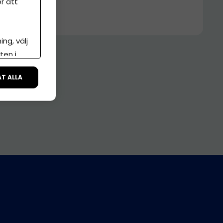
r att
ng, välj
ten i
ÅT ALLA