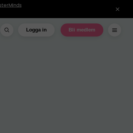
sterMinds
Logga in
Bli medlem