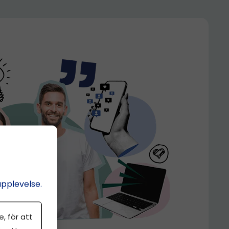
upplevelse.
, för att