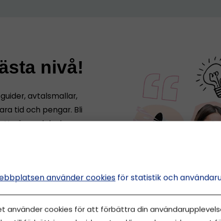
nästa nivå!
a guider, avtalsmallar,
ara tid och pengar. Bli
att växa och lyckas som
ebbplatsen använder cookies
för statistik och användar
et använder cookies för att förbättra din användarupplevelse