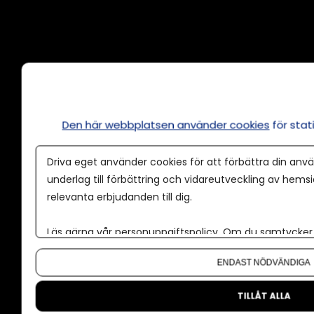
Annonsera
Om cookies
Våra användarvillkor
Den här webbplatsen använder cookies
för sta
Policy för AI
Driva eget använder cookies för att förbättra din anvä
Annonspolicy
underlag till förbättring och vidareutveckling av hems
relevanta erbjudanden till dig.
Tillgänglighet
Kontakt
Läs gärna vår
personuppgiftspolicy
. Om du samtycker t
Om oss
Om du vill ändra ditt val i efterhand hittar du den möjl
ENDAST NÖDVÄNDIGA
Nyhetsbrev
CMS för medier
TILLÅT ALLA