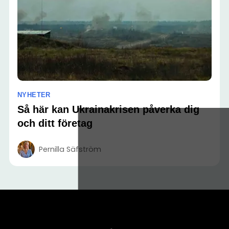
NYHETER
Så här kan Ukrainakrisen påverka dig
och ditt företag
Pernilla Säfström