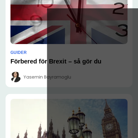
GUIDER
Förbered för Brexit – så gör du
Yasemin Bayramoglu