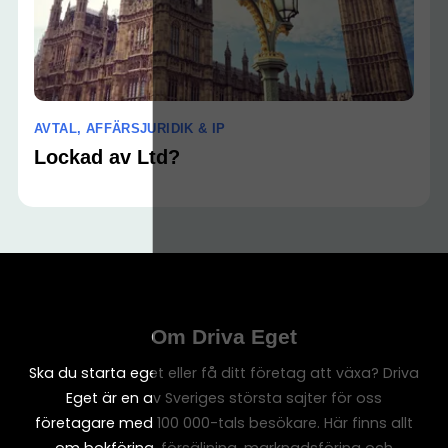
AVTAL, AFFÄRSJURIDIK & IP
Lockad av Ltd?
Om Driva Eget
Ska du starta eget eller få ditt företag att växa? Driva
Eget är en av Sveriges största sajter för oss
företagare med 100 000-tals besökare. Här finns allt