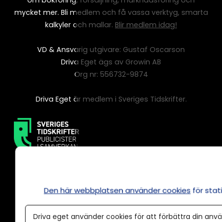
om bokföring, försäljning, marknadsföring och
mycket mer. Bli medlem och få vassa verktyg, smarta
kalkyler och mallar.
Blir medlem idag!
VD & Ansvarig utgivare: Gustaf Oscarson
Driva Eget ägs av Growin AB
Org nr: 556732-9874
Driva Eget är medlem i Sveriges Tidskrifter.
Den här webbplatsen använder cookies
för sta
Driva eget använder cookies för att förbättra din anvä
Annonsera