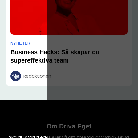
NYHETER
Business Hacks: Så skapar du
supereffektiva team
Redaktionen
Om Driva Eget
Ska du starta eget eller få ditt företag att växa? Driva