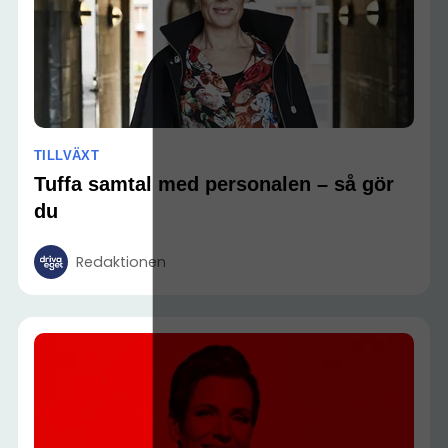
TILLVÄXT
Tuffa samtal med personalen – så gör
du
Redaktionen