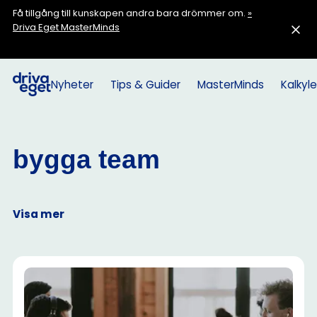
Få tillgång till kunskapen andra bara drömmer om.
»
Driva Eget MasterMinds
Nyheter
Tips & Guider
MasterMinds
Kalkyle
bygga team
Visa mer