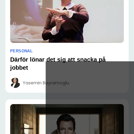
PERSONAL
Därför lönar det sig att snacka på
jobbet
Yasemin Bayramoglu