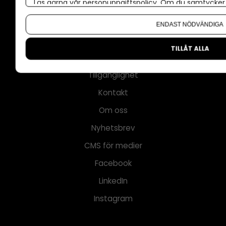
Läs gärna vår
personuppgiftspolicy
. Om du samtycker t
Om cookies
Om du vill ändra ditt val i efterhand hittar du den möjl
Våra användarvillkor
ENDAST NÖDVÄNDIGA
Policy för AI
TILLÅT ALLA
Annonspolicy
Tillgänglighet
Kontakt
Om oss
Nyhetsbrev
CMS för medier
Facebook
LinkedIn
Instagram