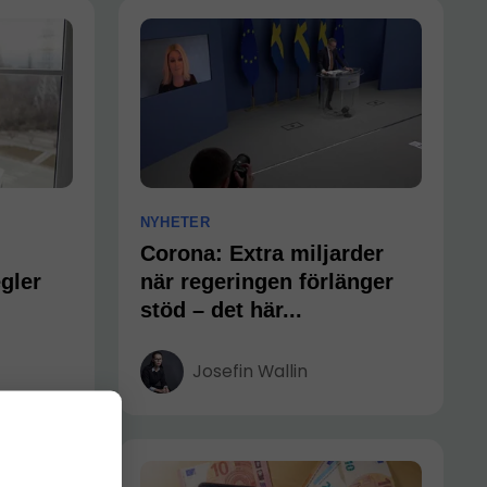
NYHETER
Corona: Extra miljarder
gler
när regeringen förlänger
stöd – det här...
Josefin Wallin