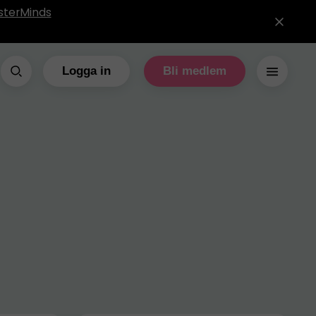
sterMinds
Logga in
Bli medlem