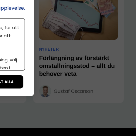
upplevelse.
, för att
r att
NYHETER
ill
Förlängning av förstärkt
ng, välj
a
omställningsstöd – allt du
ten i
behöver veta
ÅT ALLA
Gustaf Oscarson