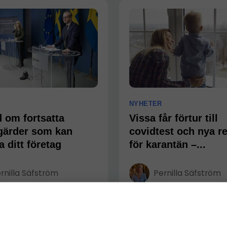
NYHETER
 om fortsatta
Vissa får förtur till
gärder som kan
covidtest och nya re
 ditt företag
för karantän –...
rnilla Säfström
Pernilla Säfström