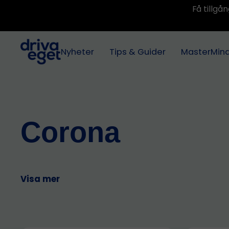
Få tillg
Nyheter
Tips & Guider
MasterMin
Corona
Visa mer