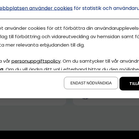
ebbplatsen använder cookies
för statistik och användar
et använder cookies för att förbättra din användarupplevelse
lag till förbättring och vidareutveckling av hemsidan samt fö
ta mer relevanta erbjudanden till dig.
NYHETER
der i pandemistöd
Slut på coronastöd t
a vår
personuppgiftspolicy
. Om du samtycker till vår användni
ysa inne – drabbas
företag – här är sist
la
. Om du vill ändra ditt val i efterhand hittar du den möjlighe
retag?
möjligheterna
å sidan.
ENDAST NÖDVÄNDIGA
TILL
sefin Wallin
Gustaf Oscarson