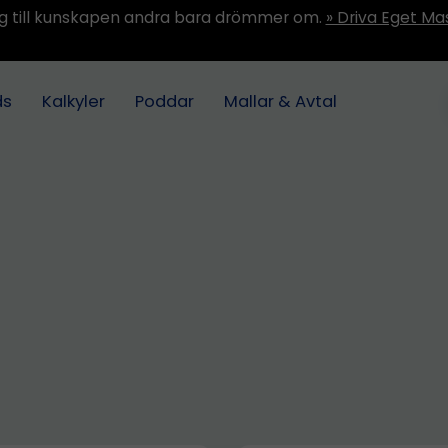
ång till kunskapen andra bara drömmer om.
» Driva Eget Ma
ds
Kalkyler
Poddar
Mallar & Avtal