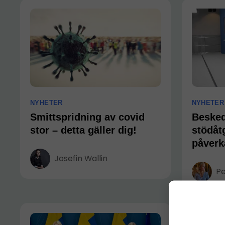
NYHETER
NYHETER
Smittspridning av covid
Besked
stor – detta gäller dig!
stödåt
påverka
Josefin Wallin
Pe