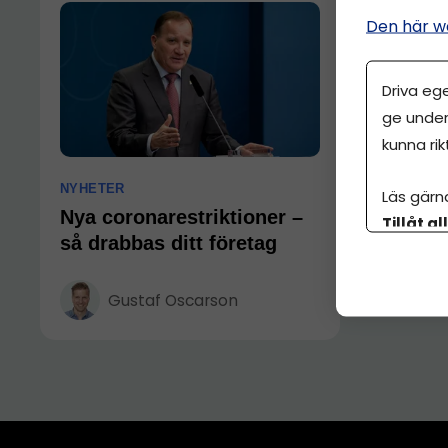
Den här w
Driva eg
ge under
kunna rik
NYHETER
Läs gärn
Nya coronarestriktioner –
Tillåt al
så drabbas ditt företag
botten p
Gustaf Oscarson