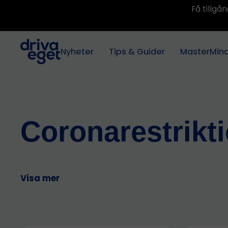
Få tillg
Nyheter
Tips & Guider
MasterMin
Coronarestrikt
Visa mer