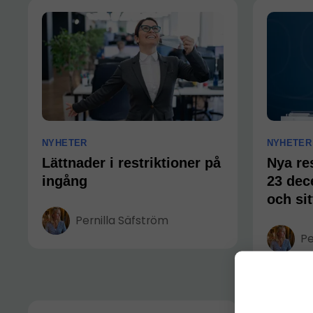
NYHETER
NYHETER
Lättnader i restriktioner på
Nya res
ingång
23 dec
och sit
Pernilla Säfström
Pe