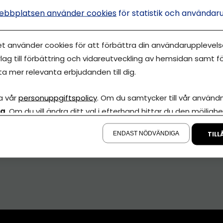
ebbplatsen använder cookies
för statistik och användar
et använder cookies för att förbättra din användarupplevelse
lag till förbättring och vidareutveckling av hemsidan samt fö
ta mer relevanta erbjudanden till dig.
a vår
personuppgiftspolicy
. Om du samtycker till vår användni
la
. Om du vill ändra ditt val i efterhand hittar du den möjlighe
å sidan.
ENDAST NÖDVÄNDIGA
TILL