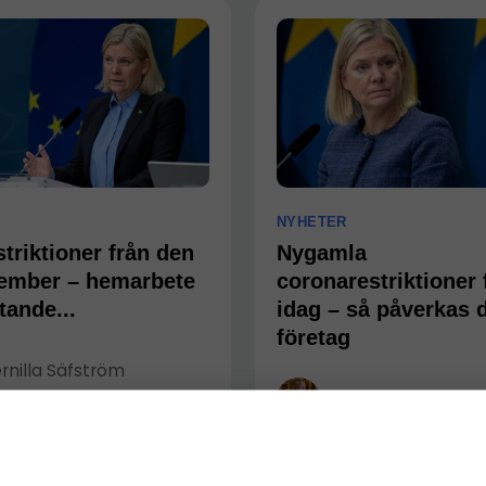
NYHETER
triktioner från den
Nygamla
ember – hemarbete
coronarestriktioner 
tande...
idag – så påverkas d
företag
rnilla Säfström
Pernilla Säfström