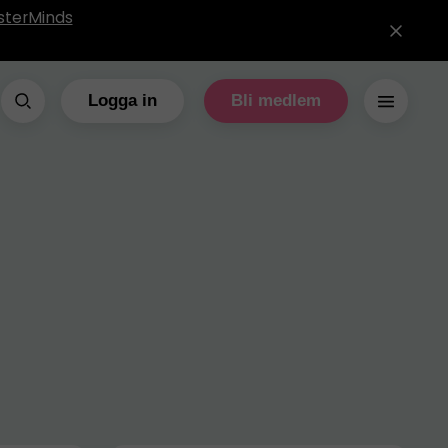
sterMinds
Logga in
Bli medlem