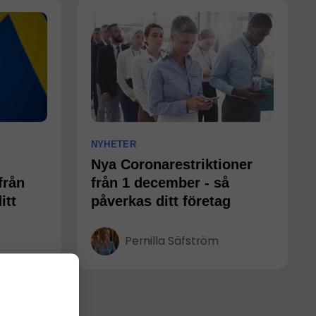
NYHETER
Nya Coronarestriktioner
från
från 1 december - så
itt
påverkas ditt företag
Pernilla Säfström