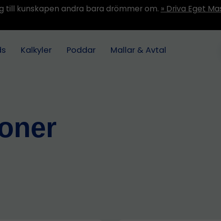
ång till kunskapen andra bara drömmer om.
» Driva Eget Ma
ds
Kalkyler
Poddar
Mallar & Avtal
ioner