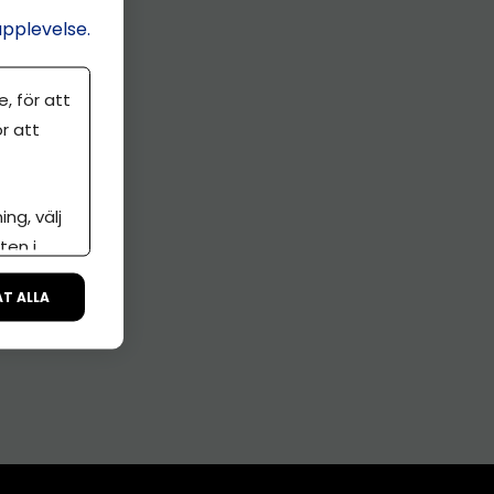
upplevelse.
, för att
r att
ng, välj
ten i
ÅT ALLA