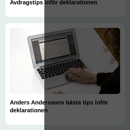
Avdragstips inför deklarationen
Anders Anderssons bästa tips inför
deklarationen