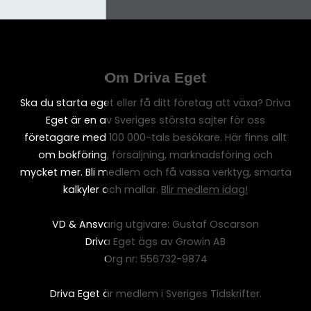
Om Driva Eget
Ska du starta eget eller få ditt företag att växa? Driva
Eget är en av Sveriges största sajter för oss
företagare med 100 000-tals besökare. Här finns allt
om bokföring, försäljning, marknadsföring och
mycket mer. Bli medlem och få vassa verktyg, smarta
kalkyler och mallar.
Blir medlem idag!
VD & Ansvarig utgivare: Gustaf Oscarson
Driva Eget ägs av Growin AB
Org nr: 556732-9874
Driva Eget är medlem i Sveriges Tidskrifter.