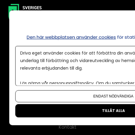
Den här webbplatsen använder cookies
för sta
Driva eget använder cookies för att förbättra din anvä
underlag till förbättring och vidareutveckling av hems
Annonsera
relevanta erbjudanden till dig.
Om cookies
Läs gärna vår
personuppgiftspolicy
. Om du samtycker t
Våra användarvillkor
Om du vill ändra ditt val i efterhand hittar du den möjl
Policy för AI
ENDAST NÖDVÄNDIGA
Annonspolicy
TILLÅT ALLA
Tillgänglighet
Kontakt