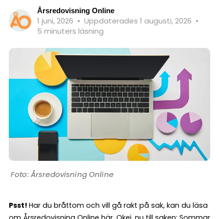
Årsredovisning Online
1 juni, 2026
•
Uppdaterades 1 augusti, 2026
•
5 minuters läsning
Årsredovisning Online
Psst!
Har du bråttom och vill gå rakt på sak, kan du läsa
om
Årsredovisning Online här
. Okej, nu till saken: Sommar