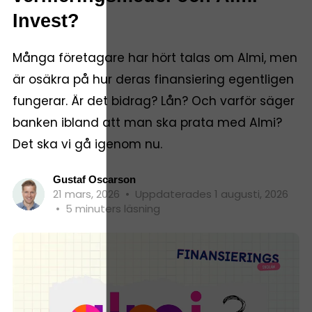
Invest?
Många företagare har hört talas om Almi, men
är osäkra på hur deras finansiering egentligen
fungerar. Är det bidrag? Lån? Och varför säger
banken ibland att man ska prata med Almi?
Det ska vi gå igenom nu.
Gustaf Oscarson
21 mars, 2026
•
Uppdaterades 1 augusti, 2026
•
5 minuters läsning