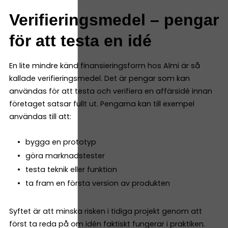
Verifieringsmedel – pengar
för att testa en idé
En lite mindre känd finansieringsform hos Almi är så
kallade verifieringsmedel. Det är pengar som kan
användas för att testa och verifiera en affärsidé innan
företaget satsar fullt ut. Pengarna kan till exempel
användas till att:
bygga en prototyp
göra marknadstester
testa teknik eller funktion
ta fram en första version av produkten
Syftet är att minska risken i tidiga projekt genom att
först ta reda på om idén faktiskt fungerar i praktiken.