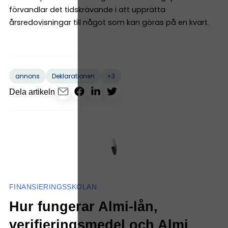
förvandlar det tidskrävande i att upprätta
årsredovisningar till något som kan göras på en kvart.
+3
annons
Deklarationen
Dela artikeln
FINANSIERINGSSKOLAN
Hur fungerar Almi-lån,
verifieringsmedel och Almi