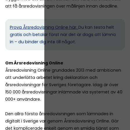
att få årsredovisningen över mållinjen innan deadline.
Prova Årsredovisning Online här.
Du kan testa helt
gratis och betalar först när det är dags att lämna
in – du binder dig inte till något.
Om Årsredovisning Online
Årsredovisning Online grundades 2013 med ambitionen
att underlätta arbetet kring deklaration och
årsredovisningar för Sveriges företagare. Idag är över
150 000 årsredovisningar inlämnade via systemet av 40
000+ användare.
Den allra första årsredovisningen som lämnades in
digitalt i Sverige var genom Årsredovisning Online. Gör
det komplicerade enkelt genom en smidig tjänst som