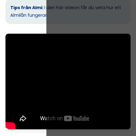
Tips från Almi:
I den här videon får du veta hur ett
Almilån fungerar.