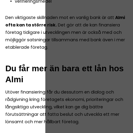
verifieringsmedel
Den viktigaste skillnaden mot en vanlig bank är att
Almi
ofta kan ta större risk.
Det gör att de kan finansiera
företag tidigare i utvecklingen men är också med och
möjliggör satsningar tillsammans med bank även i mer
etablerade företag.
Du får mer än bara ett lån hos
Almi
Utöver finansiering får du dessutom en dialog och
rådgivning kring företagets ekonomi, prioriteringar och
långsiktiga utveckling, vilket kan ge dig bättre
förutsättningar att fatta beslut och utveckla ett mer
lönsamt och mer hållbart företag.