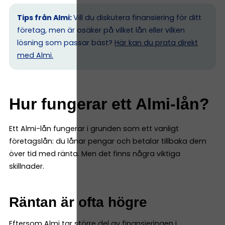
Tips från Almi:
Vill du diskutera finansiering för ditt
företag, men är osäker på vilket lån eller vilken
lösning som passar bäst?
Här kan du prata direkt
med Almi.
Hur fungerar ett Almi-lån?
Ett Almi-lån fungerar i grunden som ett vanligt
företagslån: du lånar pengar och betalar tillbaka dem
över tid med ränta. Men det finns några viktiga
skillnader.
Räntan är ofta högre
Eftersom Almi tar större del av finansieringen i