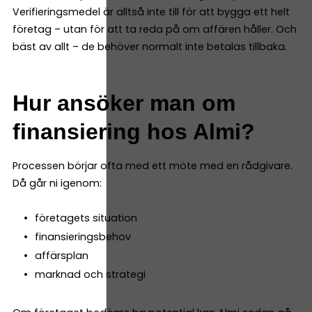
Verifieringsmedel är alltså inte till för att bygga ett helt
företag – utan för att ta reda på om affären håller. Och
bäst av allt – de behöver normalt inte betalas tillbaka.
Hur ansöker man om
finansiering hos Almi?
Processen börjar ofta med ett möte med en rådgivare.
Då går ni igenom:
företagets situation
finansieringsbehov
affärsplan
marknad och strategi