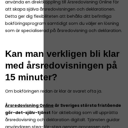
använda en direktkoppling till Årsredovisning Online för
att skapa själva årsredovisningen och deklarationen.
Detta ger dig flexibiliteten att behålla ditt befintliga
bokföringsprogram samtidigt som du väljer en lösning
som är specialiserad på årsredovisning och deklaration.
Kan man verkligen bli klar
med årsredovisningen på
15 minuter?
Om bokföringen redan är klar är svaret ofta ja.
Årsredovisning Online
är Sveriges största fristående
gör-det-själv-tjänst
för aktiebolag som vill upprätta
årsredovisning och deklaration digitalt. Tjänsten guidar
användaren steg-för-steg genom processen och