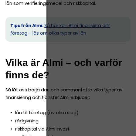
lån som verifieringsmedel och riskkapital.
Tips från Almi:
Så här kan Almi finansiera ditt
företag
– läs om olika typer av lån
Vilka är Almi – och varför
finns de?
Så låt oss börja där, och sammanfatta vilka typer av
finansiering och tjänster Almi erbjuder:
lån till företag (av olika slag)
rådgivning
riskkapital via Almi Invest