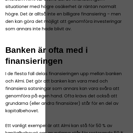
situationer med högre osäkerhet är räntan normalt
högre. Det är alltså inte en billigare finansiering – men
den kan göra det möjligt att genomföra investeringar
som annars inte hade blivit av.
Banken är ofta med i
finansieringen
I de flesta fall delas finansieringen upp mellan banken
och Almi. Det gör att banken kan vara med och
finansiera satsningar som annars kan vara svåra att
genomföra på egen hand. Ofta krävs det också att
grundarna (eller andra finansiärer) står för en del av
kapitalbehovet.
Ett vanligt exempel är att Almi kan stå för 50 % av