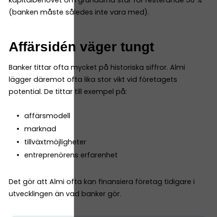
kapitalbehovet om grundarna står för resterande 50 %
(banken måste således inte vara med).
Affärsidén väger tungt
Banker tittar ofta mycket på historiska siffror. Almi
lägger däremot ofta lika stor vikt vid företagets
potential. De tittar till exempel på:
affärsmodell
marknad
tillväxtmöjligheter
entreprenörens erfarenhet
Det gör att Almi ofta kan finansiera företag tidigare i
utvecklingen än vad banker gör.