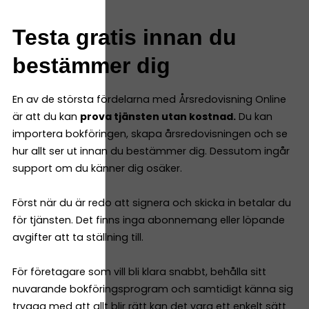
Testa gratis innan du
bestämmer dig
En av de största fördelarna med Årsredovisning Online
är att du kan
prova tjänsten utan kostnad.
Du kan
importera bokföringen, skapa årsredovisningen och se
hur allt ser ut innan du bestämmer dig. Dessutom ingår
support om du känner dig osäker.
Först när du är redo att signera och skicka in betalar du
för tjänsten. Det finns inga abonnemang eller löpande
avgifter att ta ställning till.
För företagare som vill bli klara snabbt, behålla sitt
nuvarande bokföringsprogram och samtidigt känna sig
trygga med att allt blir rätt kan det vara ett enkelt sätt