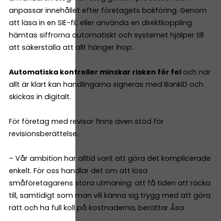
anpassar innehållet efter företagets bokföring. Genom
att läsa in en SIE-fil, eller använda en direktkoppling
hämtas siffrorna automatiskt och systemet hjälper till
att säkerställa att allt hänger ihop.
Automatiska kontroller minskar risken för fel
och när
allt är klart kan handlingarna signeras med BankID och
skickas in digitalt.
För företag med revisor finns även stöd för
revisionsberättelse.
– Vår ambition har alltid varit att göra det komplicerade
enkelt. För oss handlar det om att lösa
småföretagarens stora utmaning: att få tiden att räcka
till, samtidigt som man vill känna sig trygg med att göra
rätt och ha full koll på kostnaderna, berättar Åsa.