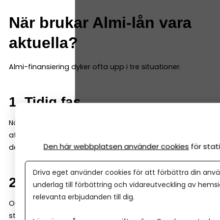
När brukar Almi-lån vara
aktuella?
Almi-finansiering dyker ofta upp i tre situationer.
1. Tidig fas
När ett företag fortfarande är ungt kan banken tycka
att underlaget är begränsat. Då kan Almi gå in med en
Den här webbplatsen använder cookies
för sta
del av finansieringen – ofta genom ett s k mikrolån.
Driva eget använder cookies för att förbättra din anvä
2. Tillväxt och expansion
underlag till förbättring och vidareutveckling av hems
relevanta erbjudanden till dig.
Om ett företag vill växa snabbt kan kapitalbehovet bli
större än vad banken är bekväm med. Här kan Almi