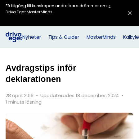
Få tillgång till kunskapen andra bara drömmer om.
»
Driva Eget MasterMinds
Nyheter
Tips & Guider
MasterMinds
Kalkyle
Avdragstips inför
deklarationen
28 april, 2016
•
Uppdaterades 18 december, 2024
•
1 minuts läsning