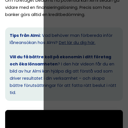
Om företaget bedöms ha potential kan Almi sedan gå
vidare med en finansieringslösning. Precis som hos
banker görs alltid en kreditbedömning.
Tips från Almi:
Vad behöver man förbereda inför
låneansökan hos Almi?
Det lär du dig här.
Vill du få bättre koll på ekonomin i ditt företag
och öka lönsamheten
? I den här videon får du en
bild av hur Almi kan hjälpa dig att förstå vad som
driver resultatet i din verksamhet – och skapa
bättre förutsättningar för att fatta rätt beslut i rätt
tid.