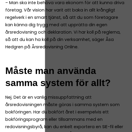
– Man ska inte behöva vara ekonom för att kunna driva
företag. Vår vision har varit att baka in allt krångligt
regelverk i en smart tjänst, så att du som företagare
kan känna dig trygg med att upprätta din egen
årsredovisning och deklaration. Vi har koll på reglerna,
så att du kan ha koll på din verksamhet, säger Åsa
Hedgren på Årsredovisning Online.
Måste man använda
samma system för allt?
Nej. Det är en vanlig missuppfattning att
årsredovisningen måste göras i samma system som
bokföringen. Har du bokfört året i exempelvis ett
bokföringsprogram eller tillsammans med en
redovisningsbyrå, kan du enkelt exportera en SIE-fil eller