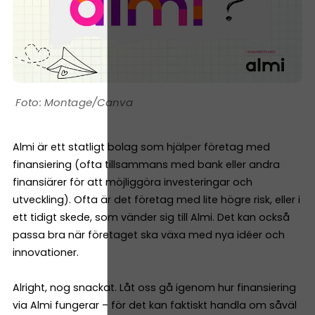
Montage/Canva
Almi är ett statligt bolag som hjälper företag med
finansiering (ofta tillsammans med bank eller andra
finansiärer för att möjliggöra investeringar och
utveckling). Ofta är det företag med lite högre risk, eller i
ett tidigt skede, som vänder sig till Almi. Det kan också
passa bra när företaget ska växa med nya idéer och
innovationer.
Alright, nog snackat. Låt oss gå igenom hur finansiering
via Almi fungerar – för det kan faktiskt handla om såväl