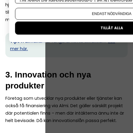
Läs gärna vår
personuppgiftspolicy
. Om du samtycker t
hjälpa till med exempelvis företagslån eller
Om du vill ändra ditt val i efterhand hittar du den möjl
tillväxtlån, ofta i kombination med bank för att
ENDAST NÖDVÄNDIGA
möjliggöra hela satsningen.
TILLÅT ALLA
Tips från Almi:
Hur fungerar Almis tillväxtlån?
Läs
mer här.
3. Innovation och nya
produkter
Företag som utvecklar nya produkter eller tjänster kan
också få finansiering via Almi. Det gäller särskilt projekt
där potentialen finns – men där intäkterna ännu inte är
helt bevisade. Då kan innovationslån passa perfekt.