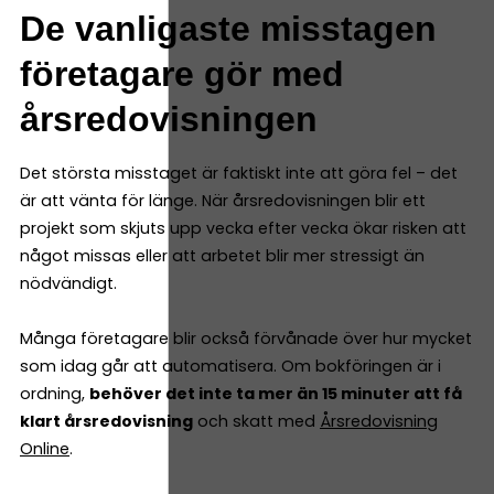
De vanligaste misstagen
företagare gör med
årsredovisningen
Det största misstaget är faktiskt inte att göra fel – det
är att vänta för länge. När årsredovisningen blir ett
projekt som skjuts upp vecka efter vecka ökar risken att
något missas eller att arbetet blir mer stressigt än
nödvändigt.
Många företagare blir också förvånade över hur mycket
som idag går att automatisera. Om bokföringen är i
ordning,
behöver det inte ta mer än 15 minuter att få
klart årsredovisning
och skatt med
Årsredovisning
Online
.