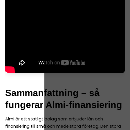
Sammanfattning – så
fungerar Almi-finansiering
Almi är ett statligt bolag som erbjuder lån och
finansiering till små och medelstora företag. Den stora