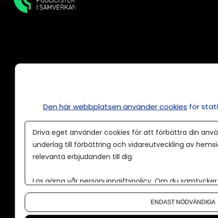
Annonsera
Om cookies
Den här webbplatsen använder cookies
för sta
Våra användarvillkor
Policy för AI
Driva eget använder cookies för att förbättra din anvä
Annonspolicy
underlag till förbättring och vidareutveckling av hems
relevanta erbjudanden till dig.
Tillgänglighet
Kontakt
Läs gärna vår
personuppgiftspolicy
. Om du samtycker t
Om du vill ändra ditt val i efterhand hittar du den möjl
Om oss
ENDAST NÖDVÄNDIGA
Nyhetsbrev