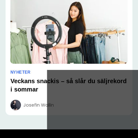
NYHETER
Veckans snackis – så slår du säljrekord
i sommar
Josefin Wallin