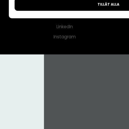
TILLÅT ALLA
CMS för medier
Facebook
LinkedIn
Instagram