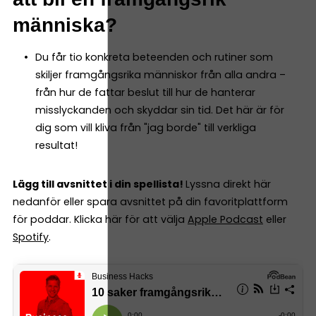
människa?
Du får tio konkreta beteenden och rutiner som
skiljer framgångsrika människor från alla andra –
från hur de fattar beslut till hur de hanterar
misslyckanden och skyddar sin tid. Det här är för
dig som vill kliva från "jag borde" till verkliga
resultat!
Lägg till avsnittet i din spellista!
Lyssna direkt här
nedanför eller spara avsnittet på din favoritplattform
för poddar. Klicka här för att välja
Apple Podcast
eller
Spotify
.