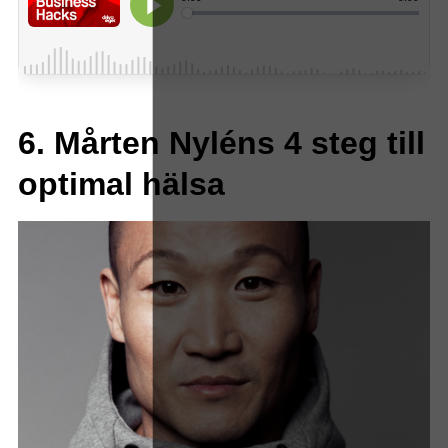
6. Mårten Nyléns 4 steg till
optimal hälsa