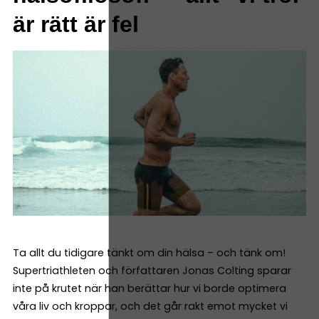
är rätt är fel
Ta allt du tidigare tänkt om din hälsa – och tänk om!
Supertriathleten och författaren Jonas Colting sparar
inte på krutet när han berättar hur vi borde optimera
våra liv och kroppar, och det går rakt emot mycket vi