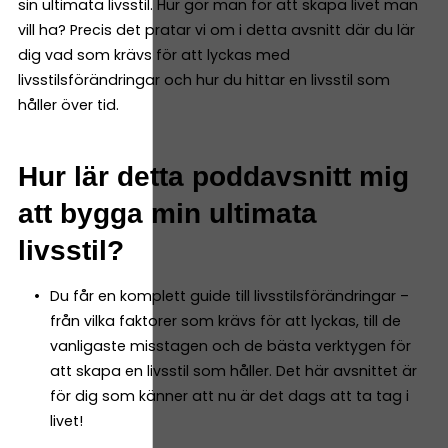
sin ultimata livsstil. Hur gör man för att skapa livet man
vill ha? Precis det pratar vi om i detta avsnitt där du lär
dig vad som krävs för att lyckas med
livsstilsförändringar och hur du hittar en livsstil som
håller över tid.
Hur lär detta poddavsnitt mig
att bygga min ultimata
livsstil?
Du får en komplett guide till livsstilsförändringar –
från vilka faktorer som krävs för att lyckas, till de
vanligaste misstagen och de bästa verktygen för
att skapa en livsstil som håller. Det här avsnittet är
för dig som känner att nu är det dags att ta tag i
livet!