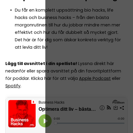
Du får en komplett uppsättning bio hacks, life
hacks och business hacks – från den bästa
morgonrutinen till hur du jobbar mindre men mer
effektivt och hur du får dubbelt så mycket gjort.
Det här är för dig som älskar konkreta verktyg för
att levla ditt liv!
Lägg till avsnittet i din spellista!
Lyssna direkt här
nedanför eller spara avsnittet på din favoritplattform
för poddar. Klicka här för att välja
Apple Podcast
eller
Spotify
.