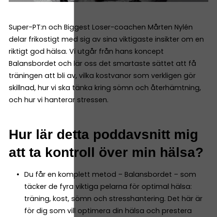
Super-PT:n och Biggest Loser-coachen Mårten Nylén
delar frikostigt med sig av sina viktigaste insikter om en
riktigt god hälsa. Vi utgår från hans koncept
Balansbordet och lär oss det smartaste sättet att få
träningen att bli av, vilka kostvanor som verkligen gör
skillnad, hur vi ska tänka kring sömn och återhämtning,
och hur vi hanterar stressen.
Hur lär detta poddavsnitt mig
att ta kontroll över min hälsa?
Du får en komplett metod – Balansbordet – som
täcker de fyra viktiga pelarna för optimal hälsa:
träning, kost, sömn och stresshantering. Det här är
för dig som vill optimera din hälsa och prestera