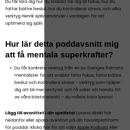
Du får lära dig hur du snabbt tar dig till fokus, hur du
fattar bättre beslut, hur du kontrollerar stress, och vilka
verktyg Henrik själv använder i vardagen för att
optimera sig själv.
Hur lär detta poddavsnitt mig
att få mentala superkrafter?
Du får konkreta verktyg från en av Sveriges främsta
mentalister för att snabbt hitta fokus, fatta bättre
beslut och kontrollera stress – verktyg som hjälper
dig att bli mer omtyckt och få saker att hända. Ett
av våra bästa avsnitt – du måste bara lyssna!
Lägg till avsnittet i din spellista!
Lyssna direkt här
nedanför eller spara avsnittet på din favoritplattform
för poddar. Klicka här för att välja
Apple Podcast
eller