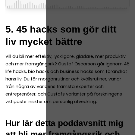
5. 45 hacks som gör ditt
liv mycket bättre
Vill du bli mer effektiv, lyckligare, gladare, mer produktiv
och mer framgångsrik? Gustaf Oscarson går igenom 45
life hacks, bio hacks och business hacks som förändrat
hans liv. Du får morgonrutiner och kvällsrutiner, vanor
från några av världens främsta experter och
entreprenörer, och Gustafs varianter på forskningens
viktigaste insikter om personlig utveckling.
Hur lär detta poddavsnitt mig
att bli mer framgångsrik och