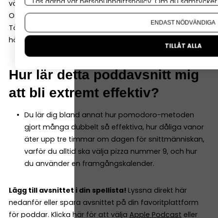
Läs gärna vår
personuppgiftspolicy
. Om du samtycker t
världens främsta entreprenörer. Här går Gustaf
Om du vill ändra ditt val i efterhand hittar du den möjl
Oscarson igenom 10 magiska verktyg som fungerar.
ENDAST NÖDVÄNDIGA
Tänk om du kunde göra lika mycket som idag – på
hälften av tiden!
TILLÅT ALLA
Hur lär detta poddavsnitt mig
att bli extremt effektiv?
Du lär dig bland annat hur pomodoro-metoden
gjort många dubbelt så effektiva, hur dåliga vanor
äter upp tre timmar om dagen för snittmänniskan,
varför du alltid ska välja pizza nummer 9, och hur
du använder en framgångskalender.
Lägg till avsnittet i din spellista!
Lyssna direkt här
nedanför eller spara avsnittet på din favoritplattform
för poddar. Klicka här för att välja
Apple Podcast
eller