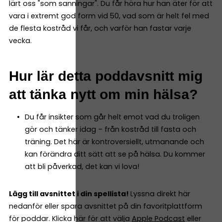
lärt oss "som sanningar". Du får höra hur han äter för att
vara i extremt god form vid 50, vad som är helt fel med
de flesta kostråd vi får, och varför han fastar varje
vecka.
Hur lär detta poddavsnitt mig
att tänka nytt om min hälsa?
Du får insikter som går helt emot vad du troligen
gör och tänker idag – från kostråd till fasta och
träning. Det här är kontroversiellt, utmanande och
kan förändra ditt sätt att se på hälsa. Du kommer
att bli påverkad, det kan vi lova!
Lägg till avsnittet i din spellista!
Lyssna direkt här
nedanför eller spara avsnittet på din favoritplattform
för poddar. Klicka här för att välja
Apple Podcast
eller