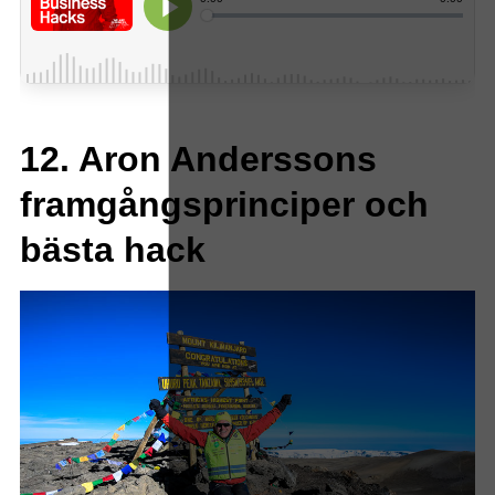
12. Aron Anderssons
framgångsprinciper och
bästa hack