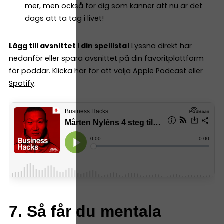
mer, men också för dig som känner att nu är det
dags att ta tag i livet!
Lägg till avsnittet i din spellista!
Lyssna direkt här
nedanför eller spara avsnittet på din favoritplattform
för poddar. Klicka här för att välja
Apple Podcast
eller
Spotify
.
7. Så får du mentala