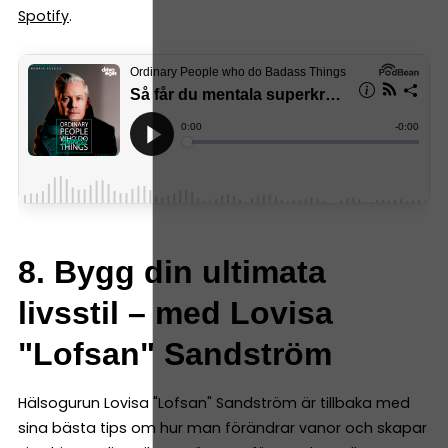
Spotify
.
8. Bygg din ultimata
livsstil – med Lovisa
"Lofsan" Sandström
Hälsogurun Lovisa "Lofsan" Sandström är tillbaka med
sina bästa tips om hur man förändrar vanor och skapar