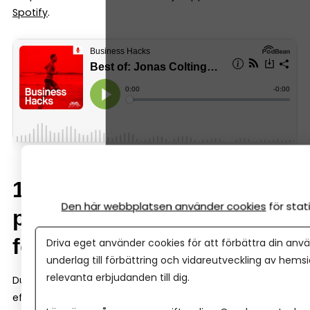
Spotify
.
10. Spara 126 arbetsdagar
Den här webbplatsen använder cookies
för sta
per år – 10 superknepen
för att bli mer effektiv
Driva eget använder cookies för att förbättra din anvä
underlag till förbättring och vidareutveckling av hems
relevanta erbjudanden till dig.
Du kan spara 126 arbetsdagar per år och bli dubbelt så
effektiv – genom att använda superknepen från