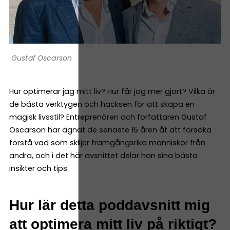
Gustaf Oscarson
Hur optimerar jag mitt liv? Hur får jag mer gjort? Vilka är
de bästa verktygen och hacksen för att skapa en
magisk livsstil? Entreprenören och författaren Gustaf
Oscarson har ägnat de senaste 15 åren åt att försöka
förstå vad som skiljer framgångsrika människor från
andra, och i det här avsnittet delar han sina bästa
insikter och tips.
Hur lär detta poddavsnitt mig
att optimera mitt liv på riktigt?