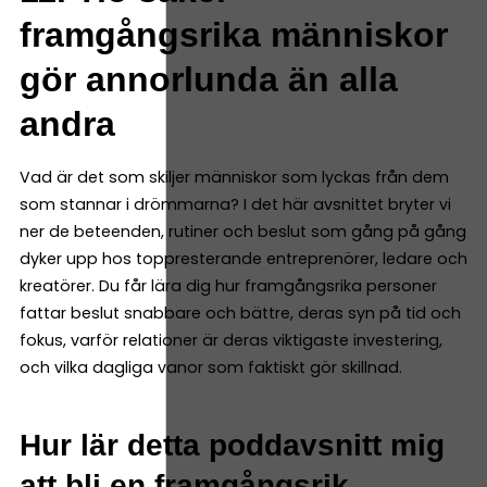
framgångsrika människor
gör annorlunda än alla
andra
Vad är det som skiljer människor som lyckas från dem
som stannar i drömmarna? I det här avsnittet bryter vi
ner de beteenden, rutiner och beslut som gång på gång
dyker upp hos toppresterande entreprenörer, ledare och
kreatörer. Du får lära dig hur framgångsrika personer
fattar beslut snabbare och bättre, deras syn på tid och
fokus, varför relationer är deras viktigaste investering,
och vilka dagliga vanor som faktiskt gör skillnad.
Hur lär detta poddavsnitt mig
att bli en framgångsrik