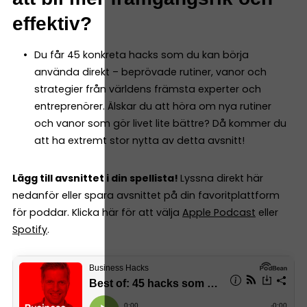
effektiv?
Du får 45 konkreta hacks som du kan börja
använda direkt – beprövade rutiner, vanor och
strategier från världens främsta experter och
entreprenörer. Älskar du att höra om nya rutiner
och vanor som gör livet lite bättre? Då kommer du
att ha extremt stor nytta av detta avsnitt!
Lägg till avsnittet i din spellista!
Lyssna direkt här
nedanför eller spara avsnittet på din favoritplattform
för poddar. Klicka här för att välja
Apple Podcast
eller
Spotify
.