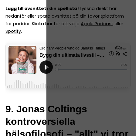
Lägg till avsnittet i din spellista!
Lyssna direkt här
nedanför eller spara avsnittet på din favoritplattform
för poddar. Klicka här för att välja
Apple Podcast
eller
Spotify
.
9. Jonas Coltings
kontroversiella
hälsofilosofi – "allt" vi tror