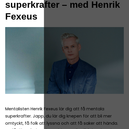
superkrafter – med Henrik
Fexeus
Mentalisten Henrik Fexeus lär dig att få mentala
superkrafter. Japp, du lär dig knepen för att bli mer
omtyckt, få folk att lyssna och att få saker att hända.