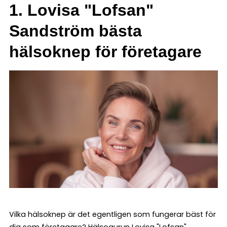
1. Lovisa "Lofsan"
Sandström bästa
hälsoknep för företagare
Vilka hälsoknep är det egentligen som fungerar bäst för
dig som företagare? Hälsogurun Lovisa "Lofsan"