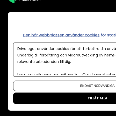
Den här webbplatsen använder cookies
för sta
Annonsera
Om cookies
Driva eget använder cookies för att förbättra din anvä
Våra användarvillkor
underlag till förbättring och vidareutveckling av hems
relevanta erbjudanden till dig.
Policy för AI
Annonspolicy
Läs gärna vår
personuppgiftspolicy
. Om du samtycker t
Om du vill ändra ditt val i efterhand hittar du den möjl
Tillgänglighet
ENDAST NÖDVÄNDIGA
Kontakt
TILLÅT ALLA
Om oss
Nyhetsbrev