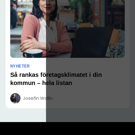
NYHETER
Så rankas företagsklimatet i din
kommun – hela listan
Josefin Wallin