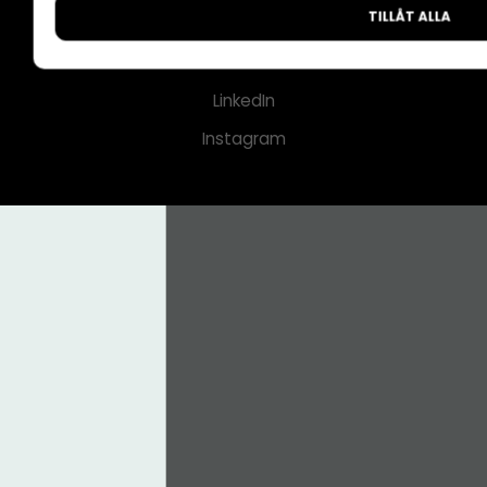
TILLÅT ALLA
CMS för medier
Facebook
LinkedIn
Instagram