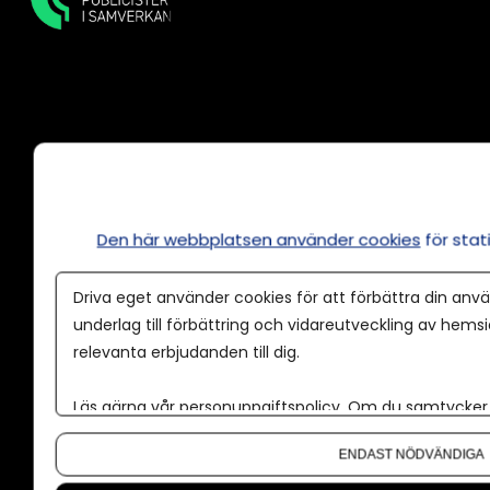
Annonsera
Om cookies
Den här webbplatsen använder cookies
för sta
Våra användarvillkor
Policy för AI
Driva eget använder cookies för att förbättra din anvä
Annonspolicy
underlag till förbättring och vidareutveckling av hems
relevanta erbjudanden till dig.
Tillgänglighet
Kontakt
Läs gärna vår
personuppgiftspolicy
. Om du samtycker t
Om du vill ändra ditt val i efterhand hittar du den möjl
Om oss
ENDAST NÖDVÄNDIGA
Nyhetsbrev