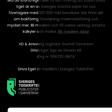
Ska du starta eget eller få ditt företag att växa? Driva
Eget är en av Sveriges största sajter för oss
företagare med 100 000-tals besökare. Här finns allt
om bokföring, försäljning, marknadsföring och
mycket mer. Bli medlem och få vassa verktyg, smarta
kalkyler och mallar.
Blir medlem idag!
VD & Ansvarig utgivare: Gustaf Oscarson
Driva Eget ägs av Growin AB
Org nr: 556732-9874
Driva Eget är medlem i Sveriges Tidskrifter.