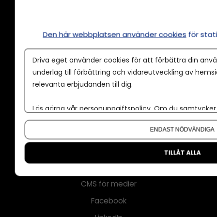
Annonsera
Den här webbplatsen använder cookies
för sta
Om cookies
Driva eget använder cookies för att förbättra din anvä
Våra användarvillkor
underlag till förbättring och vidareutveckling av hems
Policy för AI
relevanta erbjudanden till dig.
Annonspolicy
Läs gärna vår
personuppgiftspolicy
. Om du samtycker t
Tillgänglighet
Om du vill ändra ditt val i efterhand hittar du den möjl
ENDAST NÖDVÄNDIGA
Kontakt
Om oss
TILLÅT ALLA
Nyhetsbrev
CMS för medier
Facebook