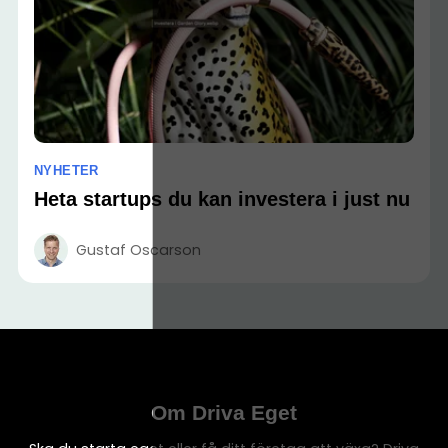
NYHETER
Heta startups du kan investera i just nu
Gustaf Oscarson
Om Driva Eget