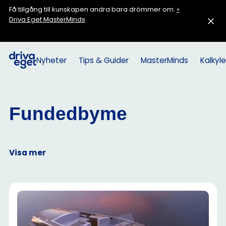
Få tillgång till kunskapen andra bara drömmer om.
»
Driva Eget MasterMinds
Nyheter
Tips & Guider
MasterMinds
Kalkyle
Fundedbyme
Visa mer