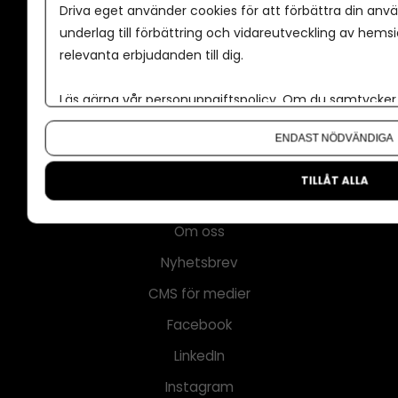
Driva eget använder cookies för att förbättra din anvä
Annonsera
underlag till förbättring och vidareutveckling av hems
Om cookies
relevanta erbjudanden till dig.
Våra användarvillkor
Läs gärna vår
personuppgiftspolicy
. Om du samtycker t
Policy för AI
Om du vill ändra ditt val i efterhand hittar du den möjl
Annonspolicy
ENDAST NÖDVÄNDIGA
Tillgänglighet
TILLÅT ALLA
Kontakt
Om oss
Nyhetsbrev
CMS för medier
Facebook
LinkedIn
Instagram