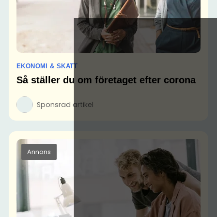
EKONOMI & SKATT
Så ställer du om företaget efter corona
Sponsrad artikel
Annons