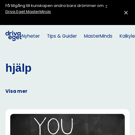
Få tillgång till kunskapen andra bara drömmer om.
»
Driva Eget MasterMinds
Nyheter
Tips & Guider
MasterMinds
Kalkyle
hjälp
Visa mer