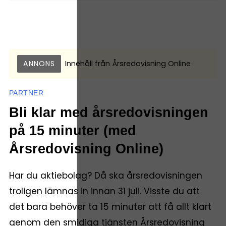
ANNONS
Innehåll från
Årsredovisning Online
PARTNER
Bli klar med årsredovisningen
på 15 minuter (med
Årsredovisning Online)
Har du aktiebolag? Då ska årsredovisningen
troligen lämnas in innan 31 juli. Visste du att
det bara behöver ta 15 minuter att få allt klart
genom den smidiga tjänsten Årsredovisning