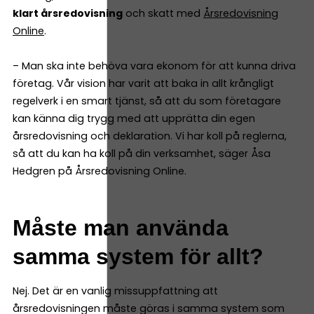
klart årsredovisning
och skatt med
Årsredovisning
Online
.
– Man ska inte behöva vara ekonom för att kunna driva
företag. Vår vision har varit att baka in allt krångligt
regelverk i en smart tjänst, så att du som företagare
kan känna dig trygg med att upprätta din egen
årsredovisning och deklaration. Vi har koll på reglerna,
så att du kan ha koll på din verksamhet, säger Åsa
Hedgren på Årsredovisning Online.
Måste man använda
samma system för allt?
Nej. Det är en vanlig missuppfattning att
årsredovisningen måste göras i samma system som