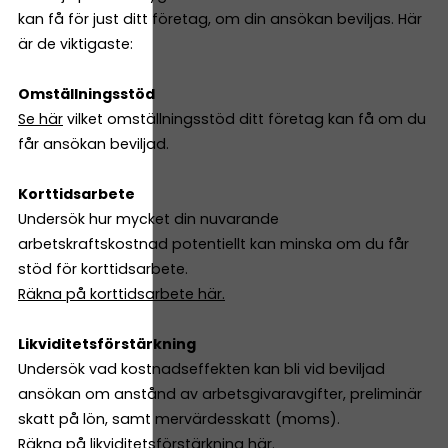
kan få för just ditt företag, om din ansökan beviljas. Här
är de viktigaste:
Omställningsstöd
Se här
vilket omställningsstöd ditt företag kan få om du
får ansökan beviljad.
Korttidsarbete
Undersök hur mycket din nuvarande
arbetskraftskostnad potentiellt kan minska om du får
stöd för korttidsarbete.
Räkna på korttidsarbete här.
Likviditetsförstärkning
Undersök vad kostnadseffekten kan bli vid beviljad
ansökan om anstånd av arbetsgivaravgifter, preliminär
skatt på lön, samt mervärdesskatt (moms).
Räkna på likviditetsförstärkning här.