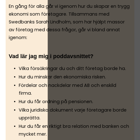
En gång för alla går vi igenom hur du skapar en trygg
ekonomi som företagare. Tillsammans med
Swedbanks Sarah Lindholm, som har hjälpt massor
av företag med dessa frågor, går vi bland annat
igenom:
Vad lär jag mig i poddavsnittet?
Vilka försäkringar du och ditt företag borde ha.
Hur du minskar den ekonomiska risken.
Fördelar och nackdelar med AB och enskild
firma.
Hur du får ordning på pensionen.
Vilka juridiska dokument varje företagare borde
upprätta.
Hur du får en riktigt bra relation med banken och
mycket mer.