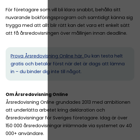
För företagare som vill bli klara snabbt, behålla sitt
nuvarande bokföringsprogram och samtidigt känna sig
trygga med att allt blir rätt kan det vara ett enkelt sätt
att få årsredovisningen över mållinjen innan deadline.
Prova Årsredovisning Online här.
Du kan testa helt
gratis och betalar först när det är dags att lämna
in – du binder dig inte till något.
Om Årsredovisning Online
Årsredovisning Online grundades 2013 med ambitionen
att underlätta arbetet kring deklaration och
årsredovisningar för Sveriges företagare. Idag är över
150 000 årsredovisningar inlämnade via systemet av 40
000+ användare.