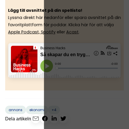
Lägg till avsnittet på din spellista!
Lyssna direkt här nedanför eller spara avsnittet på din
favoritplattform för poddar. Klicka här för att välja
Apple Podcast,
Spotify
eller
Acast
.
+4
annons
ekonomi
Dela artikeln