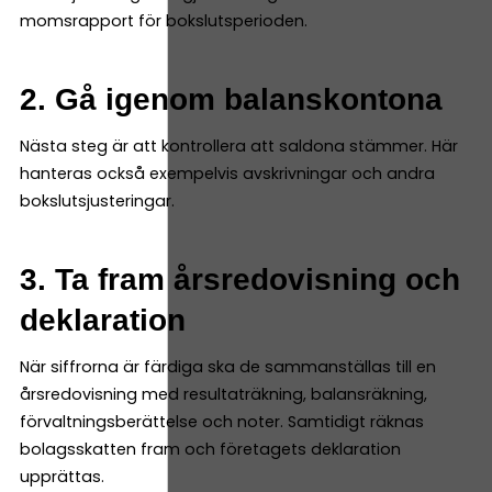
momsrapport för bokslutsperioden.
2. Gå igenom balanskontona
Nästa steg är att kontrollera att saldona stämmer. Här
hanteras också exempelvis avskrivningar och andra
bokslutsjusteringar.
3. Ta fram årsredovisning och
deklaration
När siffrorna är färdiga ska de sammanställas till en
årsredovisning med resultaträkning, balansräkning,
förvaltningsberättelse och noter. Samtidigt räknas
bolagsskatten fram och företagets deklaration
upprättas.