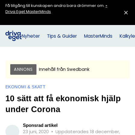
Få tillgång till kunskapen andra bara drömmer om.
»
Driva Eget MasterMinds
Nyheter
Tips & Guider
MasterMinds
Kalkyle
ANNONS
Innehåll från
Swedbank
EKONOMI & SKATT
10 sätt att få ekonomisk hjälp
under Corona
Sponsrad artikel
23 juni, 2020
•
Uppdaterades 18 december,