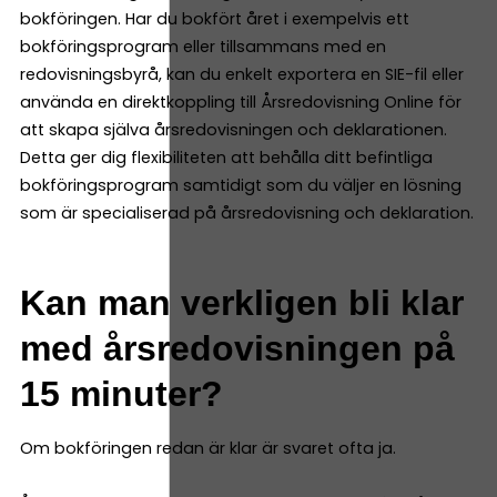
bokföringen. Har du bokfört året i exempelvis ett
bokföringsprogram eller tillsammans med en
redovisningsbyrå, kan du enkelt exportera en SIE-fil eller
använda en direktkoppling till Årsredovisning Online för
att skapa själva årsredovisningen och deklarationen.
Detta ger dig flexibiliteten att behålla ditt befintliga
bokföringsprogram samtidigt som du väljer en lösning
som är specialiserad på årsredovisning och deklaration.
Kan man verkligen bli klar
med årsredovisningen på
15 minuter?
Om bokföringen redan är klar är svaret ofta ja.