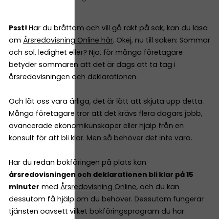
Psst!
Har du bråttom och vill gå rakt på sak, kan du läsa
om
Årsredovisning Online här
. Okej, nu till saken: Sommar
och sol, ledighet eller? Nja, för många företagare
betyder sommaren att det är dags att ta tag i
årsredovisningen och deklarationen.
Och låt oss vara ärliga, det är lätt att skjuta upp detta.
Många företagare tror att det krävs flera dagars jobb,
avancerade ekonomikunskaper eller hjälp från en
konsult för att bli klar. Men så behöver det inte vara.
Har du redan bokföringen på plats kan
årsredovisningen och deklarationen bli klar på 15
minuter
med
Årsredovisning Online
, och du kan
dessutom få hjälp om du behöver. Dessutom fungerar
tjänsten oavsett vilket bokföringsprogram du har.