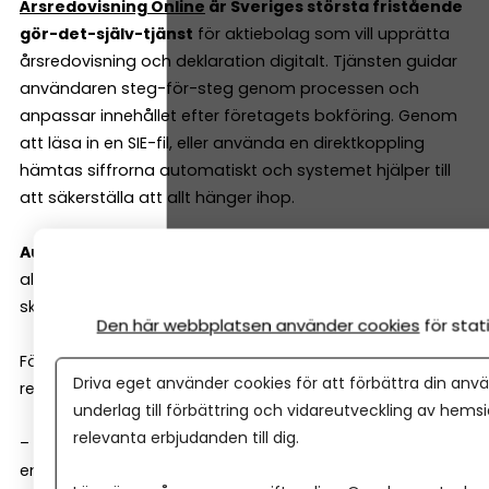
Årsredovisning Online
är Sveriges största fristående
gör-det-själv-tjänst
för aktiebolag som vill upprätta
årsredovisning och deklaration digitalt. Tjänsten guidar
användaren steg-för-steg genom processen och
anpassar innehållet efter företagets bokföring. Genom
att läsa in en SIE-fil, eller använda en direktkoppling
hämtas siffrorna automatiskt och systemet hjälper till
att säkerställa att allt hänger ihop.
Automatiska kontroller minskar risken för fel
och när
allt är klart kan handlingarna signeras med BankID och
skickas in digitalt.
Den här webbplatsen använder cookies
för sta
För företag med revisor finns även stöd för
Driva eget använder cookies för att förbättra din anvä
revisionsberättelse.
underlag till förbättring och vidareutveckling av hems
relevanta erbjudanden till dig.
– Vår ambition har alltid varit att göra det komplicerade
enkelt. För oss handlar det om att lösa