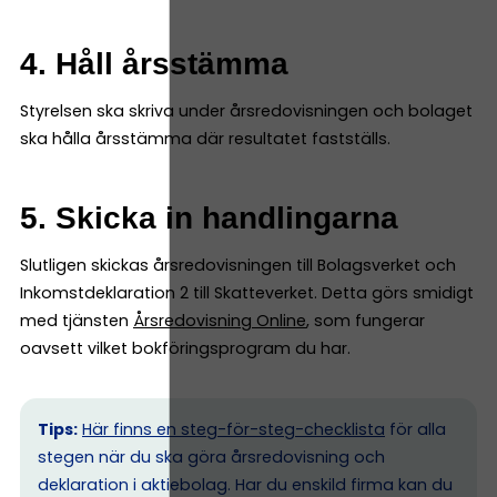
4. Håll årsstämma
Styrelsen ska skriva under årsredovisningen och bolaget
ska hålla årsstämma där resultatet fastställs.
5. Skicka in handlingarna
Slutligen skickas årsredovisningen till Bolagsverket och
Inkomstdeklaration 2 till Skatteverket. Detta görs smidigt
med tjänsten
Årsredovisning Online
, som fungerar
oavsett vilket bokföringsprogram du har.
Tips:
Här finns en steg-för-steg-checklista
för alla
stegen när du ska göra årsredovisning och
deklaration i aktiebolag. Har du enskild firma kan du