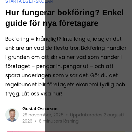
STARTA EGET-SKOLAN
Hur fungerar bokföring? Enkel
guide för nya företagare
Bokföring = krångligt? Inte längre, idag är det
enklare än vad de flesta tror. Bokföring handlar
i grunden om att skriva ner vad som händer i
företaget – pengar in, pengar ut – och att
spara underlagen som visar det. Gör du det
regelbundet blir företagets ekonomi tydlig och
trygg. Låt oss visa hur!
Gustaf Oscarson
28 november, 2025
•
Uppdaterades 2 augusti,
2026
•
6 minuters läsning