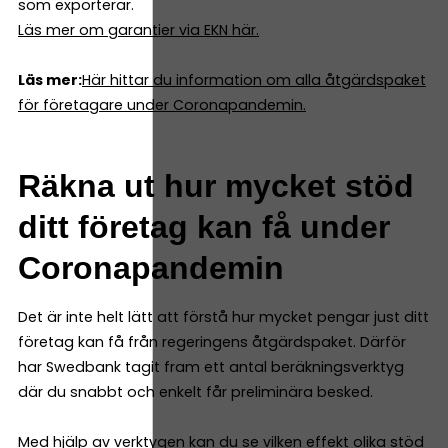
som exporterar.
Läs mer om garantier via EKN här.
Läs mer:
Här hittar du information om alla åtgärdspaket
för företagare under Coronapandemin.
Räkna ut hur mycket stöd
ditt företag kan få under
Coronapandemin
Det är inte helt lätt att förstå hur mycket pengar just ditt
företag kan få från regeringens åtgärdspaket. Därför
har Swedbank tagit fram ett antal beräkningsverktyg
där du snabbt och enkelt får preliminära besked.
Med hjälp av verktygen kan du se vilken effekt olika stöd