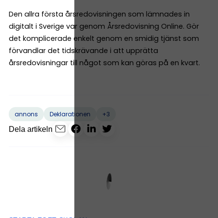
Den allra första årsredovisningen som lämnades in
digitalt i Sverige var genom Årsredovisning Online. Gör
det komplicerade enkelt genom en smidig tjänst som
förvandlar det tidskrävande i att upprätta
årsredovisningar till något som kan göras på en kvart.
+3
annons
Deklarationen
Dela artikeln