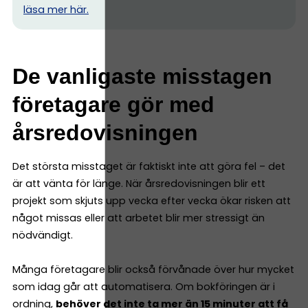
l
äsa mer här.
De vanligaste misstagen
företagare gör med
årsredovisningen
Det största misstaget är faktiskt inte att göra fel – det
är att vänta för länge. När årsredovisningen blir ett
projekt som skjuts upp vecka efter vecka ökar risken att
något missas eller att arbetet blir mer stressigt än
nödvändigt.
Många företagare blir också förvånade över hur mycket
som idag går att automatisera. Om bokföringen är i
ordning,
behöver det inte ta mer än 15 minuter att få