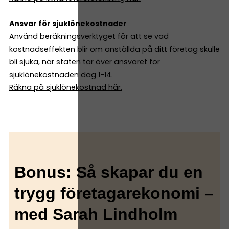
Ansvar för sjuklönekostnader
Använd beräkningsverktyget för att se vad
kostnadseffekten blir om anställda på ditt företag skulle
bli sjuka, när staten tar över ansvaret för
sjuklönekostnaden dag 1-14.
Räkna på sjuklönekostnad här.
Bonus: Så skapar du en
trygg företagarekonomi –
med Sarah Lindholm