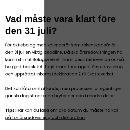
Vad måste vara klart före
den 31 juli?
För aktiebolag med kalenderår som räkenskapsår är
den 31 juli en viktig deadline. Då ska årsredovisningen ha
kommit in till Bolagsverket. Innan dess behöver du också
ha gjort bokslutet, tagit fram företagets årsredovisning
och upprättat Inkomstdeklaration 2 till Skatteverket.
Det kan låta omfattande, men processen är egentligen
ganska logisk när man bryter ner den i mindre delar.
Tips:
Här kan du läsa om
alla datum du måste ha koll
på för årsredovisning och deklaration
.