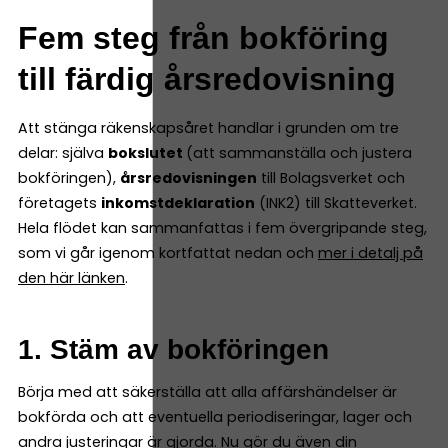
Fem steg från bokföring
till färdig årsredovisning
Att stänga räkenskapsåret handlar i grunden om tre
delar: själva
bokslutet
(att sammanställa och justera
bokföringen),
årsredovisningen
till Bolagsverket och
företagets
inkomstdeklaration
(INK2) till Skatteverket.
Hela flödet kan sammanfattas i fem övergripande steg,
som vi går igenom kortfattat nedan och
mer i detalj på
den här länken
.
1. Stäm av bokföringen
Börja med att säkerställa att alla affärshändelser är
bokförda och att eventuella periodiseringar, lager och
andra justeringar är gjorda. Nu gör du även din