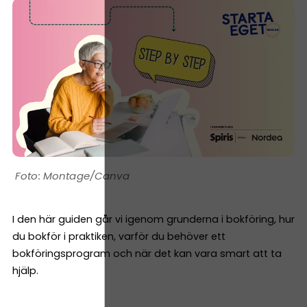
Montage/Canva
I den här guiden går vi igenom grunderna i bokföring, hur
du bokför i praktiken, varför du behöver ett
bokföringsprogram och när det kan vara smart att ta
hjälp.