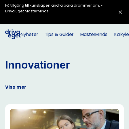
Få tillgång till kunskapen andra bara drömmer om.
»
Driva Eget MasterMinds
Nyheter
Tips & Guider
MasterMinds
Kalkyle
Innovationer
Visa mer