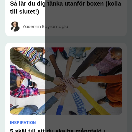
Så lär du dig tänka utanför boxen (kolla
till slutet!)
Yasemin Bayramoglu
INSPIRATION
5 skäl till att du ska ha mångfald i