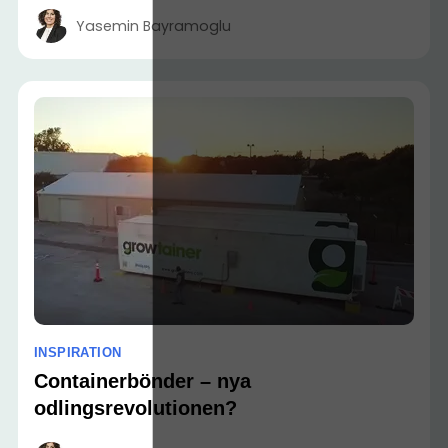
Yasemin Bayramoglu
INSPIRATION
Containerbönder – nya
odlingsrevolutionen?