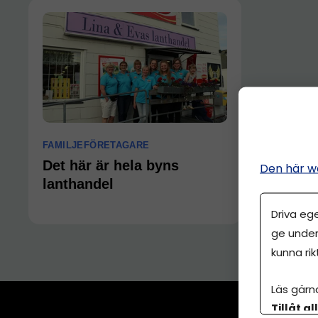
FAMILJEFÖRETAGARE
Det här är hela byns
Den här w
lanthandel
Driva eg
ge under
kunna rik
Läs gärn
Tillåt al