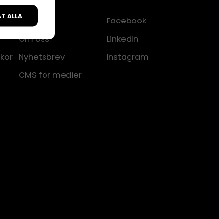
ÅT ALLA
Kontakt
Facebook
Om oss
LinkedIn
lkor
Nyhetsbrev
Instagram
CMS för medier