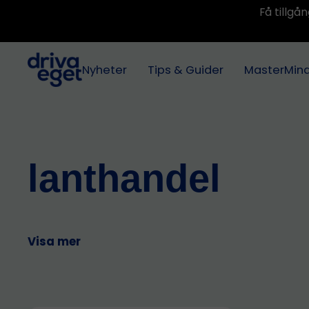
Få tillg
Nyheter
Tips & Guider
MasterMin
lanthandel
Visa mer