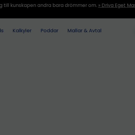
ång till kunskapen andra bara drömmer om.
» Driva Eget Ma
ds
Kalkyler
Poddar
Mallar & Avtal