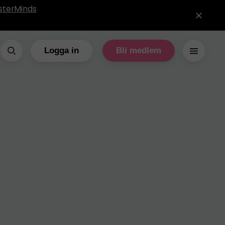
sterMinds
Logga in
Bli medlem