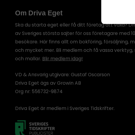
botten p
Om Driva Eget
Ska du starta eget eller få ditt företag att växa? Dr
av Sveriges största sajter för oss företagare med 1
besökare. Här finns allt om bokföring, försäljning, 
och mycket mer. Bli medlem och få vassa verktyg, 
och mallar.
Blir medlem idag!
VD & Ansvarig utgivare: Gustaf Oscarson
Driva Eget ägs av Growin AB
Org nr: 556732-9874
Driva Eget är medlem i Sveriges Tidskrifter.