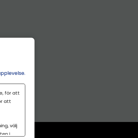
upplevelse.
, för att
r att
ng, välj
ten i