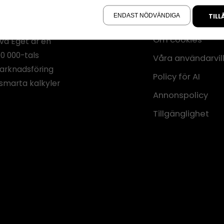
å sidan.
ENDAST NÖDVÄNDIGA
TILL
Annonsera
Om cookies
iva Eget är en
00 000-tals
Våra användarvil
marknadsföring
Policy för AI
smarta kalkyler
Annonspolicy
Tillgänglighet