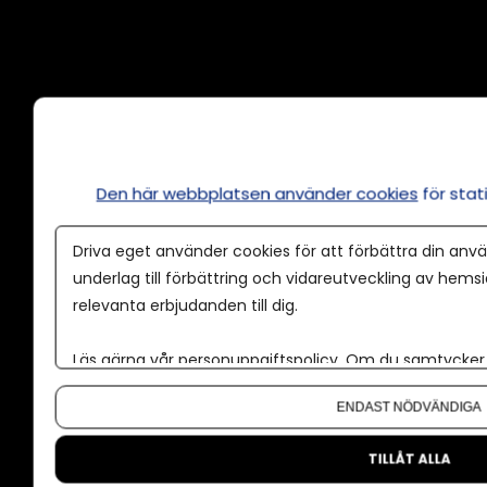
Annonsera
Om cookies
Våra användarvillkor
Den här webbplatsen använder cookies
för sta
Policy för AI
Driva eget använder cookies för att förbättra din anvä
Annonspolicy
underlag till förbättring och vidareutveckling av hems
relevanta erbjudanden till dig.
Tillgänglighet
Kontakt
Läs gärna vår
personuppgiftspolicy
. Om du samtycker t
Om oss
Om du vill ändra ditt val i efterhand hittar du den möjl
ENDAST NÖDVÄNDIGA
Nyhetsbrev
CMS för medier
TILLÅT ALLA