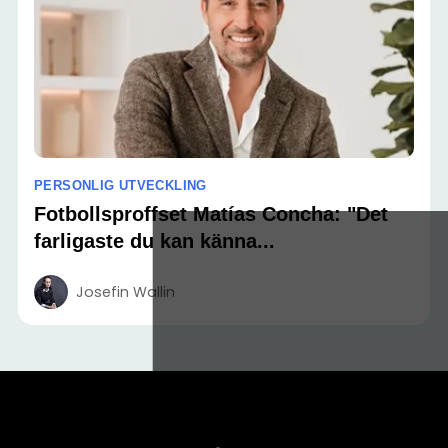
PERSONLIG UTVECKLING
Fotbollsproffset Matías Concha: "Det
farligaste du kan känna...
Josefin Wallin