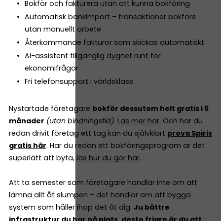
Bokför och fakturera utan att kunna bokföring
Automatisk bankimport – transaktioner bokförs
utan manuellt arbete
Återkommande fakturor som skickas automatiskt
AI-assistent tillgänglig dygnet runt för
ekonomifrågor
Fri telefonsupport i världsklass
Nystartade företagare
bokför dessutom helt gratis i 6
månader
(utan bindningstid)
.
Läs mer här.
Och har du
redan drivit företag ett tag kan du självklart
prova Spiris
gratis här
. Har du redan ett bokföringsprogram är det
superlätt att byta,
läs hur du gör här.
Att ta semester som företagare handlar inte om att
lämna allt åt slumpen – det handlar om att bygga
system som håller ihop det åt dig.
Ju bättre
infrastruktur du har på plats, desto friare är du att