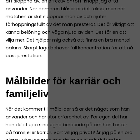
att slappna av, en effektiv on/off-knapp jag ofta
använder. När domaren blåser är det fokus, men när
matchen är slut slappnar man av och njuter
förhoppningsfullt av det man presterat. Det är viktigt att
känna belöning och våga njuta av den. Det får en att
vilja mer. Det hjälper mig också att finna en bra mental
balans. Skarpt läge behöver full koncentration för att nå
bäst prestation.
Målbilder för karriär och
familjeliv
När det kommer till målbilder så är det något som han
använder och har stor erfarenhet av. För egen del har
han delat upp sina egna beroende på om han tänker
på familj eller karriär. Vart vill jag privat? Är jag på en bra