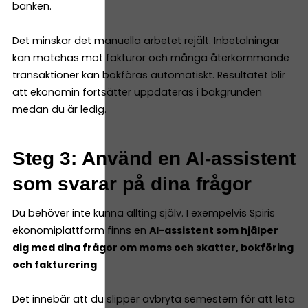
banken.
Det minskar det manuella arbetet rejält. Inbetalningar
kan matchas mot fakturor och många återkommande
transaktioner kan bokföras automatiskt. Resultatet blir
att ekonomin fortsätter uppdateras i bakgrunden
medan du är ledig.
Steg 3: Använd en AI-assistent
som svarar på dina frågor
Du behöver inte kunna allting själv. I exempelvis Spiris
ekonomiplattform finns en
AI-assistent som hjälper
dig med dina frågor om moms och skatter, bokföring
och fakturering
Det innebär att du slipper avbryta semestern för att leta