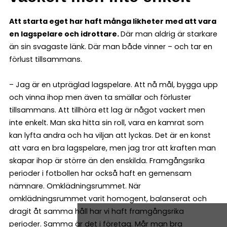
Att starta eget har haft många likheter med att vara
en lagspelare och idrottare.
Där man aldrig är starkare
än sin svagaste länk. Där man både vinner – och tar en
förlust tillsammans.
– Jag är en utpräglad lagspelare. Att nå mål, bygga upp
och vinna ihop men även ta smällar och förluster
tillsammans. Att tillhöra ett lag är något vackert men
inte enkelt. Man ska hitta sin roll, vara en kamrat som
kan lyfta andra och ha viljan att lyckas. Det är en konst
att vara en bra lagspelare, men jag tror att kraften man
skapar ihop är större än den enskilda. Framgångsrika
perioder i fotbollen har också haft en gemensam
nämnare. Omklädningsrummet. När
omklädningsrummet varit homogent, balanserat och
dragit åt samma håll har vi haft framgångsrika
perioder. Samma är det i företag. Mår man bra