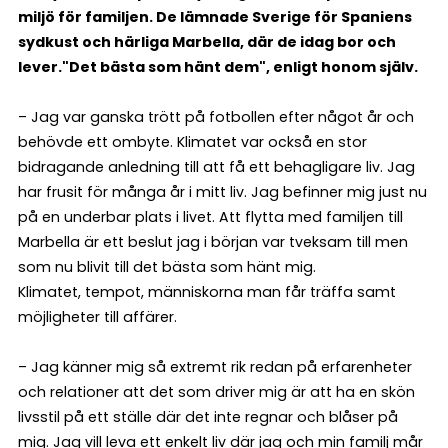
miljö för familjen. De lämnade Sverige för Spaniens
sydkust och härliga Marbella, där de idag bor och
lever.
"Det bästa som hänt dem", enligt honom själv.
– Jag var ganska trött på fotbollen efter något år och
behövde ett ombyte. Klimatet var också en stor
bidragande anledning till att få ett behagligare liv. Jag
har frusit för många år i mitt liv. Jag befinner mig just nu
på en underbar plats i livet. Att flytta med familjen till
Marbella är ett beslut jag i början var tveksam till men
som nu blivit till det bästa som hänt mig.
Klimatet, tempot, människorna man får träffa samt
möjligheter till affärer.
– Jag känner mig så extremt rik redan på erfarenheter
och relationer att det som driver mig är att ha en skön
livsstil på ett ställe där det inte regnar och blåser på
mig. Jag vill leva ett enkelt liv där jag och min familj mår