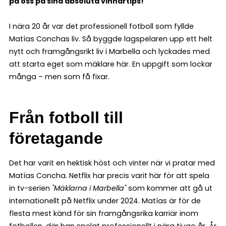
på oss på sina absoluta vinnartips!
I nära 20 år var det professionell fotboll som fyllde
Matías Conchas liv. Så byggde lagspelaren upp ett helt
nytt och framgångsrikt liv i Marbella och lyckades med
att starta eget som mäklare här. En uppgift som lockar
många – men som få fixar.
Från fotboll till
företagande
Det har varit en hektisk höst och vinter när vi pratar med
Matías Concha. Netflix har precis varit här för att spela
in tv-serien
"Mäklarna i Marbella"
som kommer att gå ut
internationellt på Netflix under 2024. Matías är för de
flesta mest känd för sin framgångsrika karriär inom
fotbollen, där han spelat professionellt i nära tjugo år. År