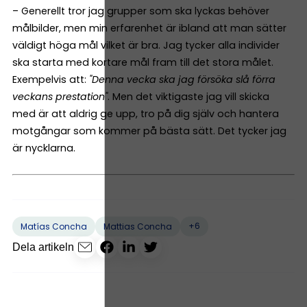
– Generellt tror jag grupper som ska lyckas behöver
målbilder, men min erfarenhet är ibland att man sätter
väldigt höga mål vilket är bra. Jag tycker alla individer
ska starta med kortare mål fram till det stora målet.
Exempelvis att:
"Denna vecka ska jag försöka slå förra
veckans prestation"
. Men det viktigaste jag vill skicka
med är att aldrig ge upp, tro på dig själv och hantera
motgångar som kommer på bästa sätt. Det tycker jag
är nycklarna.
+6
Matías Concha
Mattias Concha
Dela artikeln