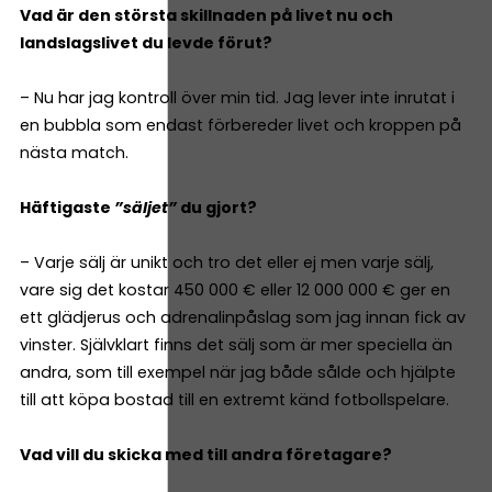
Vad är den största skillnaden på livet nu och
landslagslivet du levde förut?
– Nu har jag kontroll över min tid. Jag lever inte inrutat i
en bubbla som endast förbereder livet och kroppen på
nästa match.
Häftigaste
”säljet”
du gjort?
– Varje sälj är unikt och tro det eller ej men varje sälj,
vare sig det kostar 450 000 € eller 12 000 000 € ger en
ett glädjerus och adrenalinpåslag som jag innan fick av
vinster. Självklart finns det sälj som är mer speciella än
andra, som till exempel när jag både sålde och hjälpte
till att köpa bostad till en extremt känd fotbollspelare.
Vad vill du skicka med till andra företagare?