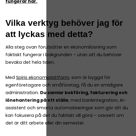
fungerar här.
Vilka verktyg behöver jag för
att lyckas med detta?
Alla steg ovan förutsätter en ekonomilösning som
faktiskt fungerar i bakgrunden – utan att du behöver
bevaka det hela tiden.
Med
Spiris ekonomiplattform
, som är byggd för
egenföretagare och småföretag, få du en smidigare
administration.
Du samlar bokföring, fakturering och
lönehantering på ett ställe
, med bankintegration, AI-
assistent och smarta automatiseringar som gör att du
kan fokusera på det du faktiskt vill göra – oavsett om
det är ditt arbete eller din semester.