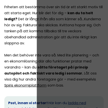
Friheten att bestämma över sin tid är ett starkt motiv till
att starta eget. Hur blir det för dig –
kan du ta helt
ledigt?
Det är långt ifrån alla som känner så…Kunderna
hör av sig. Fakturor ska skickas. Kvittona hopar sig. Och
tanken på att komma tillbaka till tre veckors
obehandlad administration gör att du inte riktigt kan
slappna av.
Men det behöver inte vara så. Med lite planering – och
en ekonomilösning där alla funktioner pratar med
varandra – kan du
sätta företaget på i princip
autopilot och faktiskt vara ledig i sommar.
Låt oss
visa dig hur andra företagare gör – med exempelvis
Spiris ekonomiplattform
som bas.
Psst, innan vi startar!
Här kan du
ladda ned