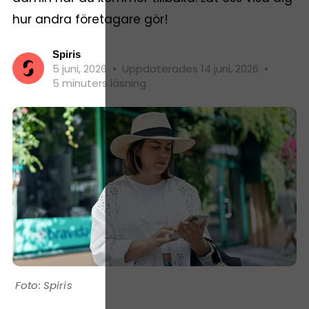
hur andra företagare gör!
Spiris
5 juni, 2026
•
Uppdaterades 14 juni, 2026
•
5 minuters läsning
Spiris