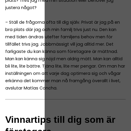
plats? Trivs jag med min situation eller behöver jag
justera något?
– Ställ de frågorna ofta till dig själv. Privat är jag på en
bra plats där jag och min familj trivs just nu. Den kan
med tiden ändras utefter familjens behov men för
tillfället trivs jag. Jobbmässigt vill jag alltid mer. Det
farligaste du kan känna som företagare är mättnad.
Man kan känna sig nöjd men aldrig mätt. Man kan alltid
bli lite, lite bättre. Tjäna lite, lite mer pengar. Om man har
inställningen om att varje dag optimera sig och vågar
erkänna det kommer man nå framgång överallt i livet,
avslutar Matías Concha.
Vinnartips till dig som är