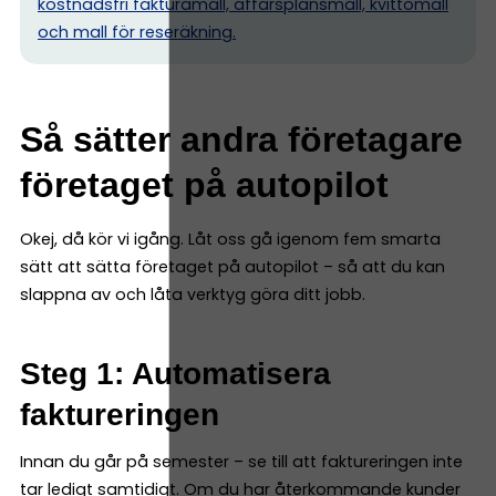
kostnadsfri fakturamall, affärsplansmall, kvittomall
och mall för reseräkning.
Så sätter andra företagare
företaget på autopilot
Okej, då kör vi igång. Låt oss gå igenom fem smarta
sätt att sätta företaget på autopilot – så att du kan
slappna av och låta verktyg göra ditt jobb.
Steg 1: Automatisera
faktureringen
Innan du går på semester – se till att faktureringen inte
tar ledigt samtidigt. Om du har återkommande kunder