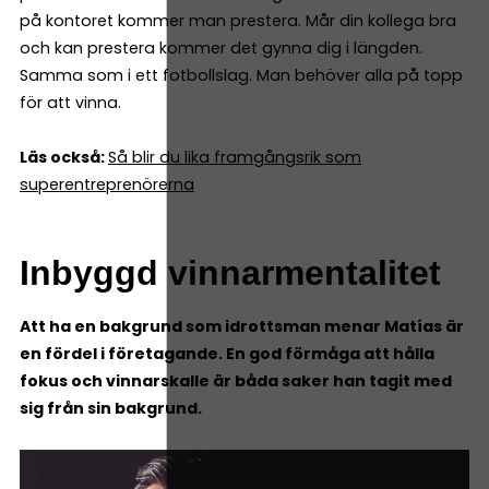
på kontoret kommer man prestera. Mår din kollega bra
och kan prestera kommer det gynna dig i längden.
Samma som i ett fotbollslag. Man behöver alla på topp
för att vinna.
Läs också:
Så blir du lika framgångsrik som
superentreprenörerna
Inbyggd vinnarmentalitet
Att ha en bakgrund som idrottsman menar Matías är
en fördel i företagande. En god förmåga att hålla
fokus och vinnarskalle är båda saker han tagit med
sig från sin bakgrund.