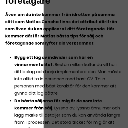
företagare
Även om du inte kommer från idrotten på samma
sätt som Matías Concha finns det attribut därifrån
som även du kan applicera i ditt företagande. Här
kommer därför Matías bästa tips för sälj och
företagande som lyfter din verksamhet
:
Bygg ett lag av individer som har en
vinnarmentalitet.
Bestäm vilken kultur du vill ha i
ditt bolag och börja implementera den. Man måste
inte alltid ta in personen med bäst CV. Ta in
personen med bäst karaktär för den kommer att
gynna ditt lag bättre.
De bästa säljarna för mig är de som inte
kommer från sälj.
Lyssna av, lyssna ännu mer och
lägg märke till detaljer som du kan använda längre
fram i processen. Det stora tricket för mig är att