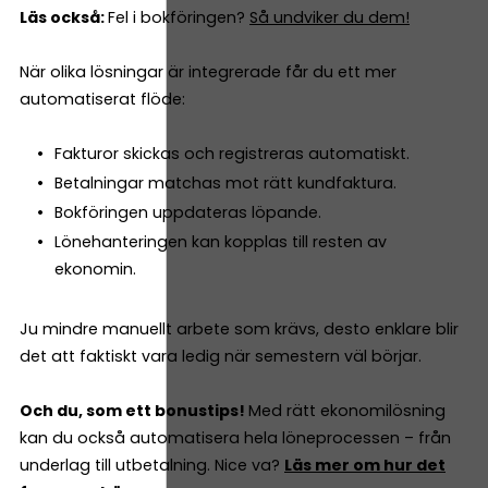
Läs också:
Fel i bokföringen?
Så undviker du dem!
När olika lösningar är integrerade får du ett mer
automatiserat flöde:
Fakturor skickas och registreras automatiskt.
Betalningar matchas mot rätt kundfaktura.
Bokföringen uppdateras löpande.
Lönehanteringen kan kopplas till resten av
ekonomin.
Ju mindre manuellt arbete som krävs, desto enklare blir
det att faktiskt vara ledig när semestern väl börjar.
Och du, som ett bonustips!
Med rätt ekonomilösning
kan du också automatisera hela löneprocessen – från
underlag till utbetalning. Nice va?
Läs mer om hur det