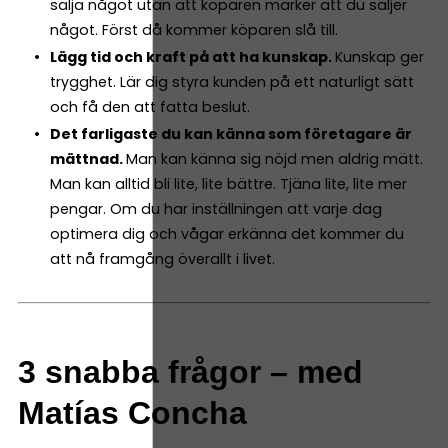
sälja något utan att köparen märker att du säljer
något. Först då kommer köparen slå till.
Lägg tid och kraft på att ha kunskap.
Kunskap ger
trygghet. Lär dig styra kunden på ett naturligt sätt
och få den att fatta beslut.
Det farligaste du kan känna som företagare är
mättnad.
Man kan känna sig nöjd men aldrig mätt.
Man kan alltid bli lite, lite bättre. Tjäna lite, lite mer
pengar. Om du har inställningen att varje dag
optimera dig och vågar erkänna det kommer du
att nå framgång överallt i livet.
3 snabba frågor – med
Matías Concha