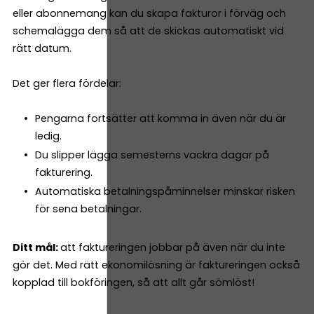
eller abonnemang kan du skapa fakturor i förväg och
schemalägga dem så att de skickas automatiskt vid
rätt datum.
Det ger flera fördelar:
Pengarna fortsätter att komma in även när du är
ledig.
Du slipper lägga semesterns vackra dagar på
fakturering.
Automatiska betalningspåminnelser minskar risken
för sena betalningar.
Ditt mål:
att faktureringen jobbar på även när du inte
gör det. Med rätt ekonomilösning är faktureringen också
kopplad till bokföringen, så att allt går sömlöst!