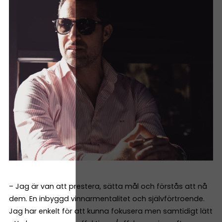
– Jag är van att prestera, sätta mål och förstås att nå
dem. En inbyggd vinnarmentalitet och självförtroende.
Jag har enkelt för att kunna fokusera men samtidigt lätt