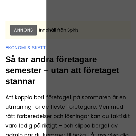
ANNONS
Innehåll från
Spiris
EKONOMI & SKATT
Så tar andra företagare
semester – utan att företaget
stannar
Att koppla bort företaget på sommaren är en
utmaning för de flesta företagare. Men med
rätt förberedelser och lösningar kan du faktiskt
vara ledig på riktigt – och slippa berget av
admin när du kommer tillbaka. Låt oss visa dig