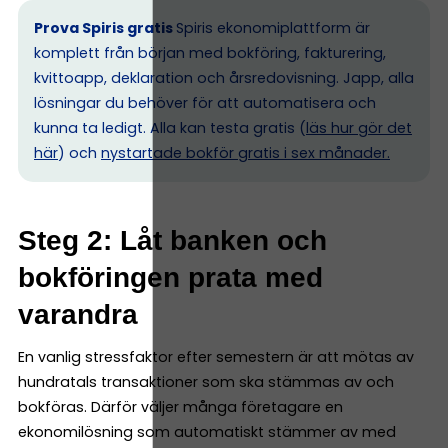
Prova Spiris gratis
Spiris ekonomiplattform är
komplett från början med bokföring, fakturering,
kvittoapp, deklaration och årsredovisning. Japp, alla
lösningar du behöver för att automatisera och
kunna ta ledigt. Alla kan testa gratis (
läs hur gör det
här
) och
nystartade bokför gratis i sex månader.
Steg 2: Låt banken och
bokföringen prata med
varandra
En vanlig stressfaktor efter semestern är att mötas av
hundratals transaktioner som ska stämmas av och
bokföras. Därför väljer många företagare en
ekonomilösning som automatiskt stämmer av med