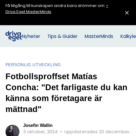
Få tillgång till kunskapen andra bara drömmer om.
»
Driva Eget MasterMinds
Nyheter
Tips & Guider
MasterMinds
Kalkyle
PERSONLIG UTVECKLING
Fotbollsproffset Matías
Concha: "Det farligaste du kan
känna som företagare är
mättnad"
Josefin Wallin
3 oktober, 2024
•
Uppdaterades 20 december,