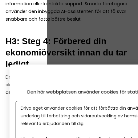
information eller kontakta support. Smarta företagare
använder den inbyggda AI-assistenten för att få svar
snabbare och fatta bättre beslut.
H3: Steg 4: Förbered din
ekonomiöversikt innan du tar
ledigt
Det är betydligt lättare att koppla av om du vet att
ekonomin ser bra ut. Innan semestern kan det vara klokt
Den här webbplatsen använder cookies
för sta
att gå igenom:
Hur mycket pengar som finns på banken just nu.
Driva eget använder cookies för att förbättra din anvä
underlag till förbättring och vidareutveckling av hems
Vilka fakturor som väntar på betalning.
relevanta erbjudanden till dig.
Kommande större kostnader.
Eventuella betalningar som förfaller under