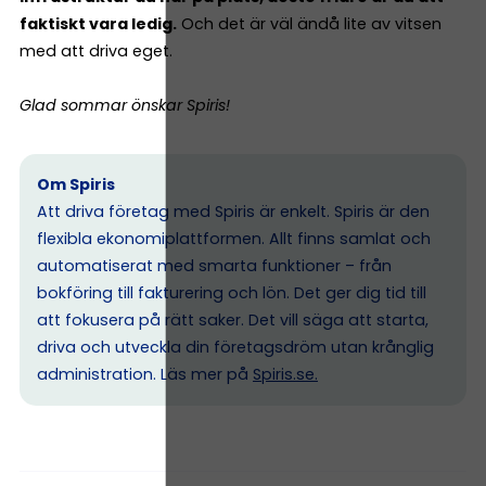
faktiskt vara ledig.
Och det är väl ändå lite av vitsen
med att driva eget.
Glad sommar önskar Spiris!
Om Spiris
Att driva företag med Spiris är enkelt. Spiris är den
flexibla ekonomiplattformen. Allt finns samlat och
automatiserat med smarta funktioner – från
bokföring till fakturering och lön. Det ger dig tid till
att fokusera på rätt saker. Det vill säga att starta,
driva och utveckla din företagsdröm utan krånglig
administration. Läs mer på
Spiris.se
.