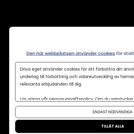
Annonsera
Om cookies
Våra användarvillkor
Den här webbplatsen använder cookies
för sta
Policy för AI
Driva eget använder cookies för att förbättra din anvä
Annonspolicy
underlag till förbättring och vidareutveckling av hems
relevanta erbjudanden till dig.
Tillgänglighet
Kontakt
Läs gärna vår
personuppgiftspolicy
. Om du samtycker t
Om oss
Om du vill ändra ditt val i efterhand hittar du den möjl
ENDAST NÖDVÄNDIGA
Nyhetsbrev
CMS för medier
TILLÅT ALLA