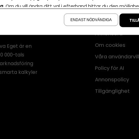
la
. Om du vill ändra ditt val i efterhand hittar du den möjlighe
å sidan.
ENDAST NÖDVÄNDIGA
TILL
Annonsera
Om cookies
iva Eget är en
00 000-tals
Våra användarvil
marknadsföring
Policy för AI
smarta kalkyler
Annonspolicy
Tillgänglighet