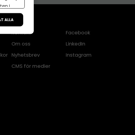
ten i
ÅT ALLA
Kontakt
Facebook
Om oss
LinkedIn
lkor
Nyhetsbrev
Instagram
CMS för medier