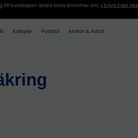
ång till kunskapen andra bara drömmer om.
» Driva Eget Ma
ds
Kalkyler
Poddar
Mallar & Avtal
äkring