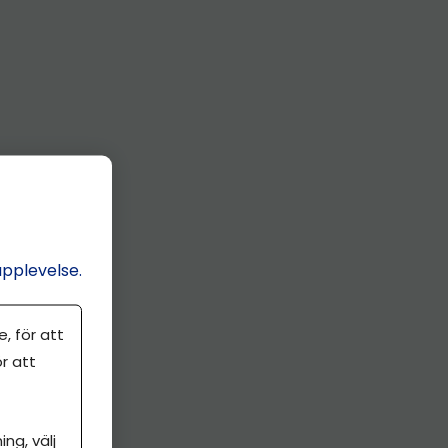
upplevelse.
, för att
r att
ng, välj