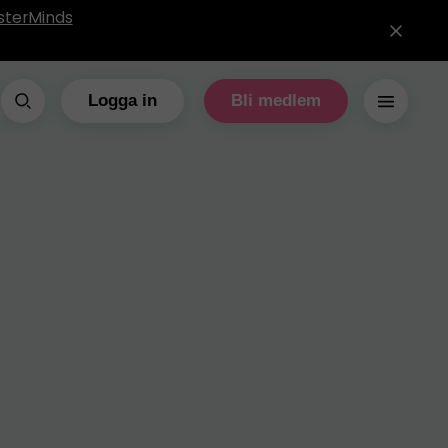
sterMinds
Logga in
Bli medlem