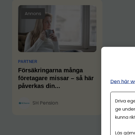
Annons
PARTNER
Försäkringarna många
företagare missar – så här
Den här w
påverkas din...
Driva eg
SH Pension
ge under
kunna rik
Läs gärn