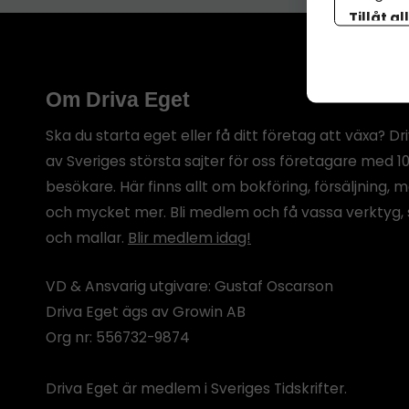
Tillåt al
botten p
Om Driva Eget
Ska du starta eget eller få ditt företag att växa? Dr
av Sveriges största sajter för oss företagare med 1
besökare. Här finns allt om bokföring, försäljning, 
och mycket mer. Bli medlem och få vassa verktyg, 
och mallar.
Blir medlem idag!
VD & Ansvarig utgivare: Gustaf Oscarson
Driva Eget ägs av Growin AB
Org nr: 556732-9874
Driva Eget är medlem i Sveriges Tidskrifter.