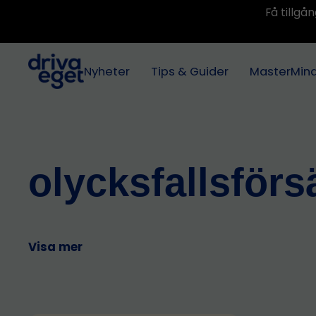
Få tillg
Nyheter
Tips & Guider
MasterMin
olycksfallsförs
Visa mer