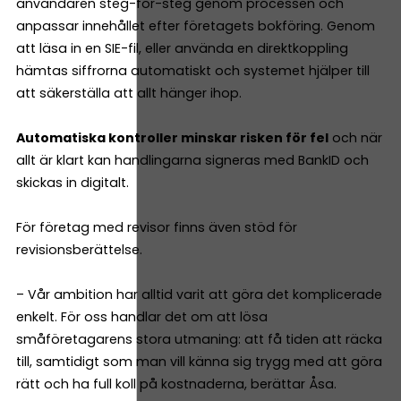
användaren steg-för-steg genom processen och
anpassar innehållet efter företagets bokföring. Genom
att läsa in en SIE-fil, eller använda en direktkoppling
hämtas siffrorna automatiskt och systemet hjälper till
att säkerställa att allt hänger ihop.
Automatiska kontroller minskar risken för fel
och när
allt är klart kan handlingarna signeras med BankID och
skickas in digitalt.
För företag med revisor finns även stöd för
revisionsberättelse.
– Vår ambition har alltid varit att göra det komplicerade
enkelt. För oss handlar det om att lösa
småföretagarens stora utmaning: att få tiden att räcka
till, samtidigt som man vill känna sig trygg med att göra
rätt och ha full koll på kostnaderna, berättar Åsa.