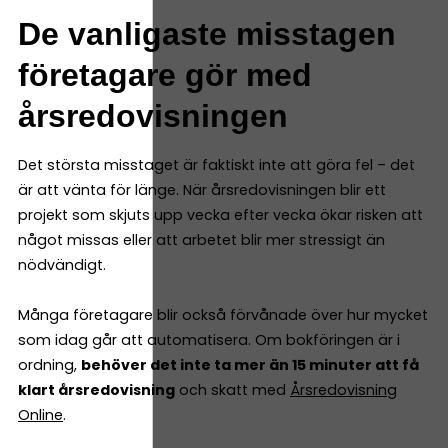
De vanligaste misstagen
företagare gör med
årsredovisningen
Det största misstaget är faktiskt inte att göra fel – det
är att vänta för länge. När årsredovisningen blir ett
projekt som skjuts upp vecka efter vecka ökar risken att
något missas eller att arbetet blir mer stressigt än
nödvändigt.
Många företagare blir också förvånade över hur mycket
som idag går att automatisera. Om bokföringen är i
ordning,
behöver det inte ta mer än 15 minuter att få
klart årsredovisning
och skatt med
Årsredovisning
Online
.