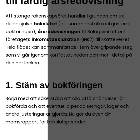
till färdig årsredovisning
Att stänga räkenskapsåret handlar i grunden om tre
delar: själva
bokslutet
(att sammanställa och justera
bokföringen),
årsredovisningen
till Bolagsverket och
företagets
inkomstdeklaration
(INK2) till Skatteverket.
Hela flödet kan sammanfattas i fem övergripande steg,
som vi går igenom kortfattat nedan och
mer i detalj på
den här länken
.
1. Stäm av bokföringen
Börja med att säkerställa att alla affärshändelser är
bokförda och att eventuella periodiseringar, lager och
andra justeringar är gjorda. Nu gör du även din
momsrapport för bokslutsperioden.