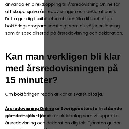
använda en direktkoppling till Årsredovisning Online för
att skapa själva årsredovisningen och deklarationen.
Detta ger dig flexibiliteten att behålla ditt befintliga
bokföringsprogram samtidigt som du väljer en lösning
som är specialiserad på årsredovisning och deklaration.
Kan man verkligen bli klar
med årsredovisningen på
15 minuter?
Om bokföringen redan är klar är svaret ofta ja.
Årsredovisning Online
är Sveriges största fristående
gör-det-själv-tjänst
för aktiebolag som vill upprätta
årsredovisning och deklaration digitalt. Tjänsten guidar