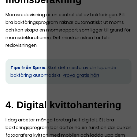
Momsredovisning är en central del av bokföringen. Ett
bra bokföringsprogram räknar automatiskt ut moms
och kan skapa en momsrapport som ligger till grund för
momsdeklarationen. Det minskar risken för fel i
redovisningen.
Tips från Spiris:
Sköt det mesta av din löpande
bokföring automatiskt.
Prova gratis här!
4. Digital kvittohantering
I dag arbetar många företag helt digitalt. Ett bra
bokföringsprogram bör därför ha en funktion där du kan
fotografera kvitton med mobilen och ladda upp dem