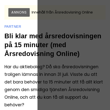
ANNONS
Innehåll från
Årsredovisning Online
PARTNER
Bli klar med årsredovisningen
på 15 minuter (med
Årsredovisning Online)
Har du aktiebolag? Då ska årsredovisningen
troligen lämnas in innan 31 juli. Visste du att
det bara behöver ta 15 minuter att få allt klart
genom den smidiga tjänsten Årsredovisning
Online, och att du kan få all support du
behöver?