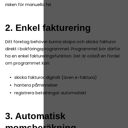
risken för manuella fel.
2. Enkel fakturering
Ditt företag behöver kunna skapa och skicka fakturor
direkt i bokföringsprogrammet. Programmet bör därför
ha en enkel faktureringsfunktion. Det är också en fördel
om programmet kan:
skicka fakturor digitalt (även e-faktura)
hantera påminnelser
registrera betalningar automatiskt
3. Automatisk
momsberäkning