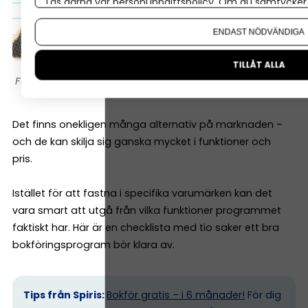
Läs gärna vår
personuppgiftspolicy
. Om du samtycker t
Om du vill ändra ditt val i efterhand hittar du den möjl
ENDAST NÖDVÄNDIGA
TILLÅT ALLA
Montage/Canva
Det finns onekligen många alternativ på marknaden –
och de kan skilja sig ganska mycket i funktioner och
pris.
Istället för att fastna i specifika varumärken kan det
vara smart att utgå från vilka funktioner programmet
faktiskt har. Här är en checklista med tio saker ett bra
bokföringsprogram bör klara av.
Tips från Spiris:
Bokför gratis – i 6 månader!
För dig