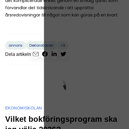
det komplicerade enkelt genom en smidig tjänst som
förvandlar det tidskrävande i att upprätta
årsredovisningar till något som kan göras på en kvart.
+3
annons
Deklarationen
Dela artikeln
EKONOMISKOLAN
Vilket bokföringsprogram ska