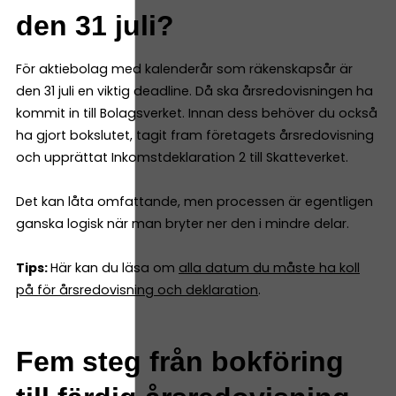
den 31 juli?
För aktiebolag med kalenderår som räkenskapsår är
den 31 juli en viktig deadline. Då ska årsredovisningen ha
kommit in till Bolagsverket. Innan dess behöver du också
ha gjort bokslutet, tagit fram företagets årsredovisning
och upprättat Inkomstdeklaration 2 till Skatteverket.
Det kan låta omfattande, men processen är egentligen
ganska logisk när man bryter ner den i mindre delar.
Tips:
Här kan du läsa om
alla datum du måste ha koll
på för årsredovisning och deklaration
.
Fem steg från bokföring