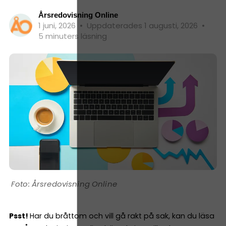
Årsredovisning Online
1 juni, 2026
•
Uppdaterades 1 augusti, 2026
•
5 minuters läsning
Årsredovisning Online
Psst!
Har du bråttom och vill gå rakt på sak, kan du läsa