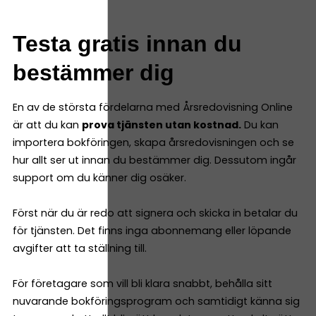
Testa gratis innan du
bestämmer dig
En av de största fördelarna med Årsredovisning Online
är att du kan
prova tjänsten utan kostnad.
Du kan
importera bokföringen, skapa årsredovisningen och se
hur allt ser ut innan du bestämmer dig. Dessutom ingår
support om du känner dig osäker.
Först när du är redo att signera och skicka in betalar du
för tjänsten. Det finns inga abonnemang eller löpande
avgifter att ta ställning till.
För företagare som vill bli klara snabbt, behålla sitt
nuvarande bokföringsprogram och samtidigt känna sig