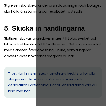
Styrelsen ska skriva under årsredovisningen och bolaget
ska hålla årsstämma där resultatet fastställs.
5. Skicka in handlingarna
Slutligen skickas årsredovisningen till Bolagsverket och
Inkomstdeklaration 2 till Skatteverket. Detta görs smidigt
med tjänsten
Årsredovisning Online
, som fungerar
oavsett vilket bokföringsprogram du har.
Tips:
Här finns en steg-för-steg-checklista
för alla
stegen när du ska göra årsredovisning och
deklaration i aktiebolag. Har du enskild firma kan du
l
äsa mer här.