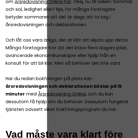
om
Årsredovisning Online här
. Okej, nu till saken: Sommar
och sol, ledighet eller? Nja, för många företagare
betyder sommaren att det är dags att ta tag i
årsredovisningen och deklarationen.
Och låt oss vara ärliga, det är lätt att skjuta upp detta.
Många företagare tror att det krävs flera dagars jobb,
avancerade ekonomikunskaper eller hjälp från en
konsult för att bli klar. Men så behöver det inte vara.
Har du redan bokföringen på plats kan
årsredovisningen och deklarationen bli klar på 15
minuter
med
Årsredovisning Online
, och du kan
dessutom få hjälp om du behöver. Dessutom fungerar
tjänsten oavsett vilket bokföringsprogram du har.
Vad måste vara klart före