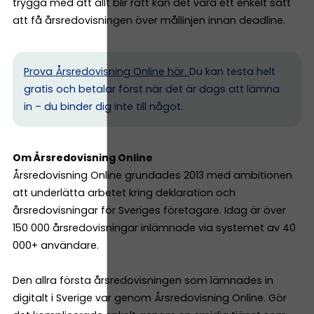
trygga med att allt blir rätt kan det vara ett enkelt sätt
att få årsredovisningen över mållinjen innan deadline.
Prova Årsredovisning Online här.
Du kan testa helt
gratis och betalar först när det är dags att lämna
in – du binder dig inte till något.
Om Årsredovisning Online
Årsredovisning Online grundades 2013 med ambitionen
att underlätta arbetet kring deklaration och
årsredovisningar för Sveriges företagare. Idag är över
150 000 årsredovisningar inlämnade via systemet av 40
000+ användare.
Den allra första årsredovisningen som lämnades in
digitalt i Sverige var genom Årsredovisning Online. Gör