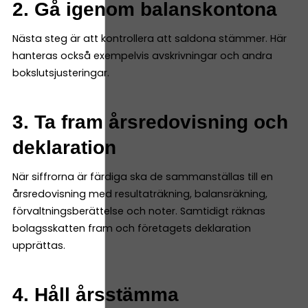
2. Gå igenom balanskontona
Nästa steg är att kontrollera att saldona stämmer. Här
hanteras också exempelvis avskrivningar och andra
bokslutsjusteringar.
3. Ta fram årsredovisning och
deklaration
När siffrorna är färdiga ska de sammanställas till en
årsredovisning med resultaträkning, balansräkning,
förvaltningsberättelse och noter. Samtidigt räknas
bolagsskatten fram och företagets deklaration
upprättas.
4. Håll årsstämma