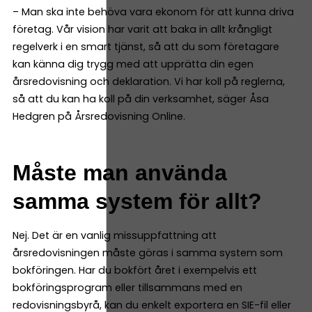
– Man ska inte behöva vara ekonom för att kunna driva
företag. Vår vision har varit att baka in allt krångligt
regelverk i en smart tjänst, så att du som företagare
kan känna dig trygg med att upprätta din egen
årsredovisning och deklaration. Vi har koll på reglerna,
så att du kan ha koll på din verksamhet, säger Åsa
Hedgren på Årsredovisning Online.
Måste man använda
samma system för allt?
Nej. Det är en vanlig missuppfattning att
årsredovisningen måste göras i samma system som
bokföringen. Har du bokfört året i exempelvis ett
bokföringsprogram eller tillsammans med en
redovisningsbyrå, kan du enkelt exportera en SIE-fil eller