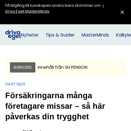
Få tillgång till kunskapen andra bara drömmer om.
»
Driva Eget MasterMinds
Nyheter
Tips & Guider
MasterMinds
Kalkyle
ANNONS
Innehåll från
SH PENSION
PARTNER
Försäkringarna många
företagare missar – så här
påverkas din trygghet