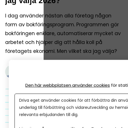
jag välja 2026?
I dag använder nästan alla företag någon
form av bokföringsprogram. Programmen gör
bokföringen enklare, automatiserar mycket av
arbetet och hjälper dig att hålla koll på
företagets ekonomi. Men vilket ska jag välja?
Gustaf Oscarson
7 juni, 2026
•
Uppdaterades 2 augusti, 2026
•
3 minuters läsning
Den här webbplatsen använder cookies
för sta
Driva eget använder cookies för att förbättra din anvä
underlag till förbättring och vidareutveckling av hems
relevanta erbjudanden till dig.