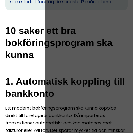
som startat företag de senaste 12 månaderna.
10 saker ett bra
bokföringsprogram ska
kunna
1. Automatisk koppling till
bankkonto
Ett modernt bokföringsprogram ska kunna kopplas
direkt till företagets bankkonto. Då importeras
transaktioner automatiskt och kan matchas mot
fakturor eller kvitton. Det sparar mycket tid och minskar