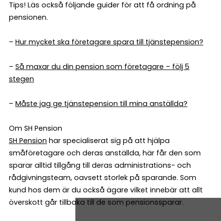
Tips! Läs också följande guider för att få ordning på
pensionen.
–
Hur mycket ska företagare spara till tjänstepension?
–
Så maxar du din pension som företagare – följ 5
stegen
–
Måste jag ge tjänstepension till mina anställda?
Om SH Pension
SH Pension
har specialiserat sig på att hjälpa
småföretagare och deras anställda, här får den som
sparar alltid tillgång till deras administrations- och
rådgivningsteam, oavsett storlek på sparande. Som
kund hos dem är du också ägare vilket innebär att allt
överskott går tillbaka till de som pensionssparar.