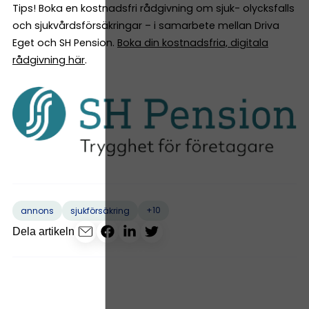
Tips! Boka en kostnadsfri rådgivning om sjuk- olycksfalls
och sjukvårdsförsäkringar – i samarbete mellan Driva
Eget och SH Pension.
Boka din kostnadsfria, digitala
rådgivning här
.
+10
annons
sjukförsäkring
Dela artikeln