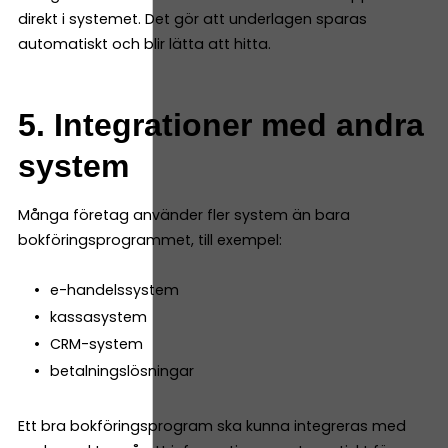
direkt i systemet. Det gör att underlagen sparas
automatiskt och blir lätta att hitta.
5. Integrationer med andra
system
Många företag använder fler system än bara
bokföringsprogrammet, till exempel:
e-handelssystem
kassasystem
CRM-system
betalningslösningar
Ett bra bokföringsprogram ska kunna integreras med