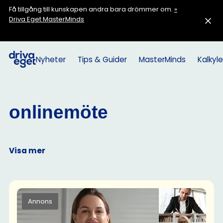
Få tillgång till kunskapen andra bara drömmer om.
»
Driva Eget MasterMinds
Nyheter
Tips & Guider
MasterMinds
Kalkyle
onlinemöte
Visa mer
Annons