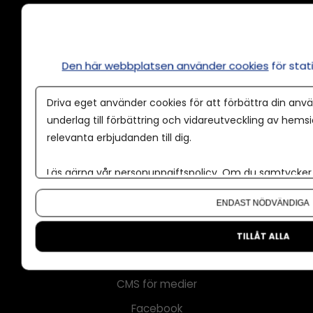
Annonsera
Den här webbplatsen använder cookies
för sta
Om cookies
Driva eget använder cookies för att förbättra din anvä
Våra användarvillkor
underlag till förbättring och vidareutveckling av hems
Policy för AI
relevanta erbjudanden till dig.
Annonspolicy
Läs gärna vår
personuppgiftspolicy
. Om du samtycker t
Tillgänglighet
Om du vill ändra ditt val i efterhand hittar du den möjl
ENDAST NÖDVÄNDIGA
Kontakt
Om oss
TILLÅT ALLA
Nyhetsbrev
CMS för medier
Facebook