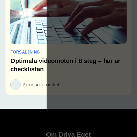
FÖRSÄLJNING
Optimala videomöten i 8 steg – här är
checklistan
Sponsrad artikel
Om Driva Eget