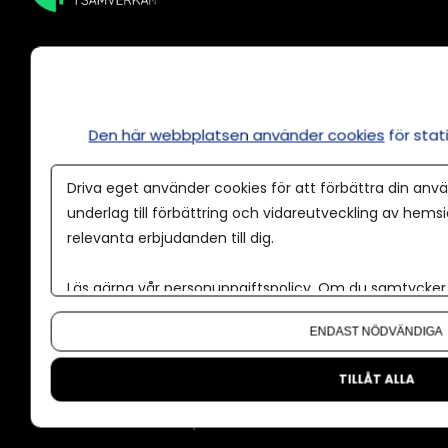
Den här webbplatsen använder cookies
för sta
Annonsera
Om cookies
Driva eget använder cookies för att förbättra din anvä
Våra användarvillkor
underlag till förbättring och vidareutveckling av hems
relevanta erbjudanden till dig.
Policy för AI
Annonspolicy
Läs gärna vår
personuppgiftspolicy
. Om du samtycker t
Om du vill ändra ditt val i efterhand hittar du den möjl
Tillgänglighet
ENDAST NÖDVÄNDIGA
Kontakt
TILLÅT ALLA
Om oss
Nyhetsbrev