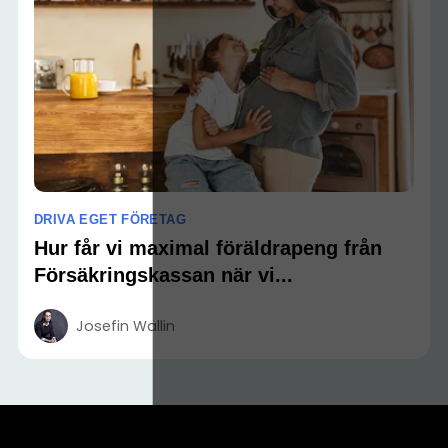
DRIVA EGET FÖRETAG
Hur får vi maximal föräldrapeng från
Försäkringskassan när vi...
Josefin Wallin