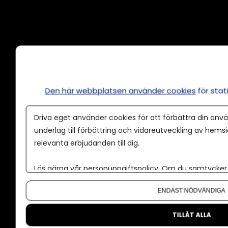
Annonsera
Om cookies
Våra användarvillkor
Den här webbplatsen använder cookies
för sta
Policy för AI
Driva eget använder cookies för att förbättra din anvä
Annonspolicy
underlag till förbättring och vidareutveckling av hems
relevanta erbjudanden till dig.
Tillgänglighet
Kontakt
Läs gärna vår
personuppgiftspolicy
. Om du samtycker t
Om oss
Om du vill ändra ditt val i efterhand hittar du den möjl
ENDAST NÖDVÄNDIGA
Nyhetsbrev
CMS för medier
TILLÅT ALLA