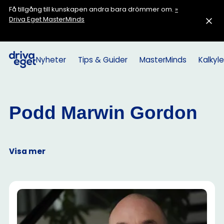
Få tillgång till kunskapen andra bara drömmer om.
»
Driva Eget MasterMinds
Nyheter
Tips & Guider
MasterMinds
Kalkyle
Podd Marwin Gordon
Visa mer