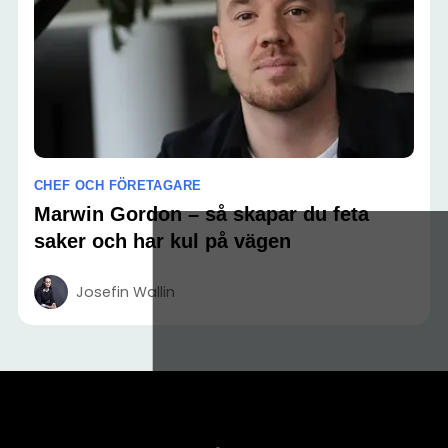
CHEF OCH FÖRETAGARE
Marwin Gordon – så skapar du feta
saker och har kul på vägen
Josefin Wallin