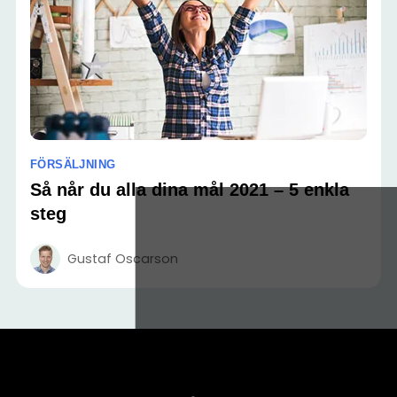
FÖRSÄLJNING
Så når du alla dina mål 2021 – 5 enkla
steg
Gustaf Oscarson