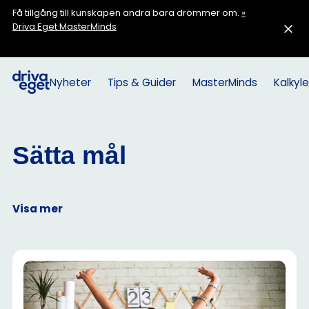
Få tillgång till kunskapen andra bara drömmer om.
»
Driva Eget MasterMinds
Nyheter
Tips & Guider
MasterMinds
Kalkyle
Sätta mål
Visa mer