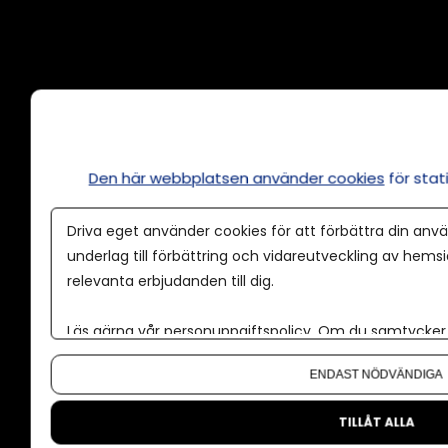
Annonsera
Om cookies
Våra användarvillkor
Den här webbplatsen använder cookies
för sta
Policy för AI
Driva eget använder cookies för att förbättra din anvä
Annonspolicy
underlag till förbättring och vidareutveckling av hems
relevanta erbjudanden till dig.
Tillgänglighet
Kontakt
Läs gärna vår
personuppgiftspolicy
. Om du samtycker t
Om oss
Om du vill ändra ditt val i efterhand hittar du den möjl
ENDAST NÖDVÄNDIGA
Nyhetsbrev
CMS för medier
TILLÅT ALLA