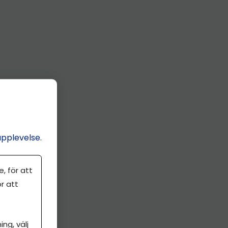
upplevelse.
, för att
r att
ng, välj