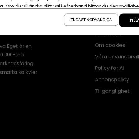
la
. Om du vill ändra ditt val i efterhand hittar du den möjlighe
å sidan.
ENDAST NÖDVÄNDIGA
TILL
Annonsera
Om cookies
iva Eget är en
00 000-tals
Våra användarvil
marknadsföring
Policy för AI
smarta kalkyler
Annonspolicy
Tillgänglighet