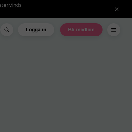
sterMinds
Logga in
Bli medlem