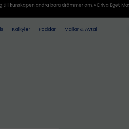
ång till kunskapen andra bara drömmer om.
» Driva Eget Ma
ds
Kalkyler
Poddar
Mallar & Avtal