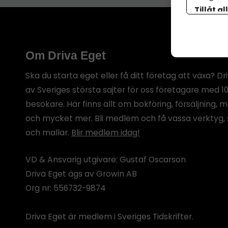
Tillåt al
botten p
Om Driva Eget
Ska du starta eget eller få ditt företag att växa? Dr
av Sveriges största sajter för oss företagare med 1
besökare. Här finns allt om bokföring, försäljning, 
och mycket mer. Bli medlem och få vassa verktyg, 
och mallar.
Blir medlem idag!
VD & Ansvarig utgivare: Gustaf Oscarson
Driva Eget ägs av Growin AB
Org nr: 556732-9874
Driva Eget är medlem i Sveriges Tidskrifter.