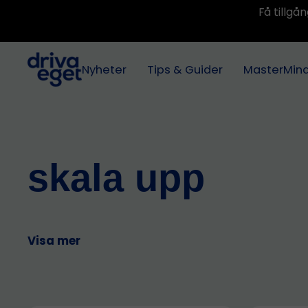
Få tillg
Nyheter
Tips & Guider
MasterMin
skala upp
Visa mer