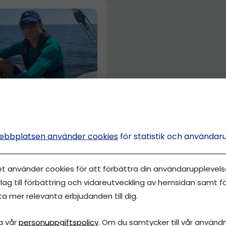
arsson – från
ningar till
ebbplatsen använder cookies
för statistik och användar
ängel
et använder cookies för att förbättra din användarupplevelse
daktionen
lag till förbättring och vidareutveckling av hemsidan samt fö
ta mer relevanta erbjudanden till dig.
a vår
personuppgiftspolicy
. Om du samtycker till vår användni