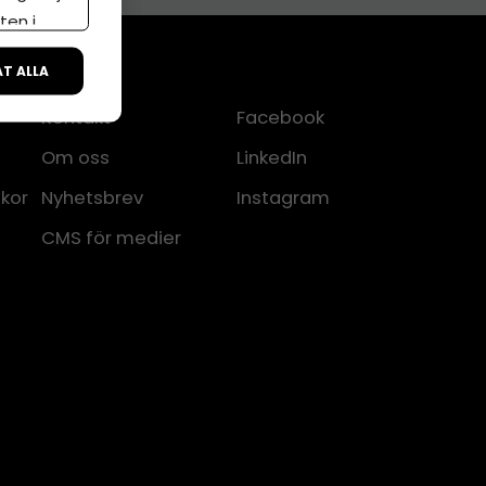
ten i
ÅT ALLA
Kontakt
Facebook
Om oss
LinkedIn
lkor
Nyhetsbrev
Instagram
CMS för medier