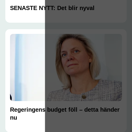
SENASTE NYTT: Det blir nyval
Regeringens budget föll – detta händer
nu