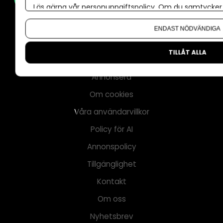
Läs gärna vår
personuppgiftspolicy
. Om du samtycker t
Om du vill ändra ditt val i efterhand hittar du den möjl
ENDAST NÖDVÄNDIGA
TILLÅT ALLA
Annonsera
Om cookies
Våra användarvillkor
Policy för AI
Annonspolicy
Tillgänglighet
Kontakt
Om oss
Nyhetsbrev