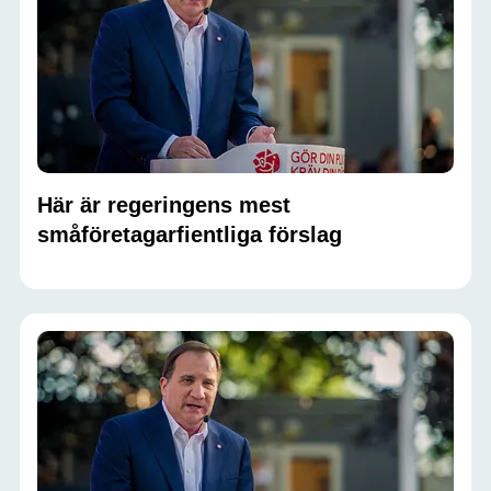
Här är regeringens mest
småföretagarfientliga förslag