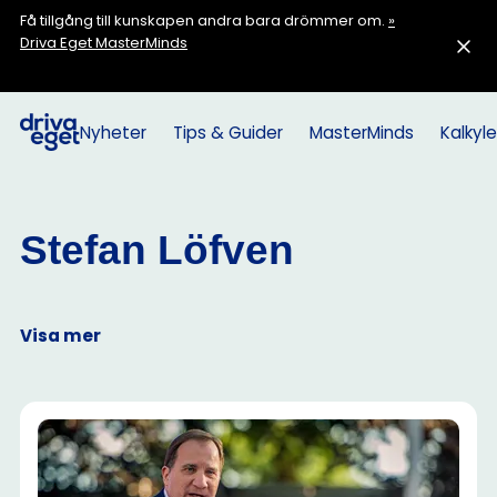
Få tillgång till kunskapen andra bara drömmer om.
»
Driva Eget MasterMinds
Nyheter
Tips & Guider
MasterMinds
Kalkyle
Stefan Löfven
Visa mer