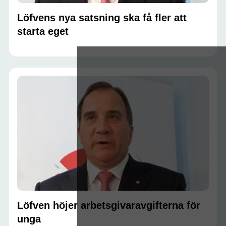
Löfvens nya satsning ska få fler att
starta eget
Löfven höjer arbetsgivaravgifterna för
unga