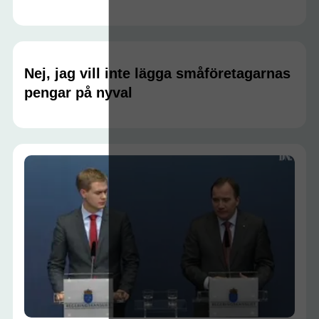
Nej, jag vill inte lägga småföretagarnas
pengar på nyval