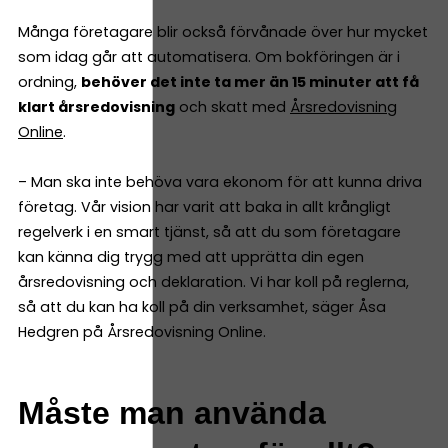
Många företagare blir också förvånade över hur mycket
som idag går att automatisera. Om bokföringen är i
ordning,
behöver det inte ta mer än 15 minuter att få
klart årsredovisning
och skatt med
Årsredovisning
Online
.
– Man ska inte behöva vara ekonom för att kunna driva
företag. Vår vision har varit att baka in allt krångligt
regelverk i en smart tjänst, så att du som företagare
kan känna dig trygg med att upprätta din egen
årsredovisning och deklaration. Vi har koll på reglerna,
så att du kan ha koll på din verksamhet, säger Åsa
Hedgren på Årsredovisning Online.
Måste man använda