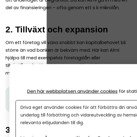
del av finansieringen – ofta genom ett s k mikrolån.
2. Tillväxt och expansion
Om ett företag vill växa snabbt kan kapitalbehovet bli
större än vad banken är bekväm med. Här kan Almi
hjälpa till med exempelvis företagslån eller
tillväxtlån, ofta i kombination med bank för att
möjliggöra hela satsningen.
Den här webbplatsen använder cookies
för sta
Tips från Almi:
Hur fungerar Almis tillväxtlån?
Läs
mer här.
Driva eget använder cookies för att förbättra din anvä
underlag till förbättring och vidareutveckling av hems
relevanta erbjudanden till dig.
3. Innovation och nya