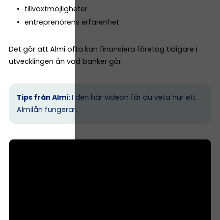
tillväxtmöjligheter
entreprenörens erfarenhet
Det gör att Almi ofta kan finansiera företag tidigare i
utvecklingen än vad banker gör.
Tips från Almi:
I den här videon får du veta hur ett
Almilån fungerar.