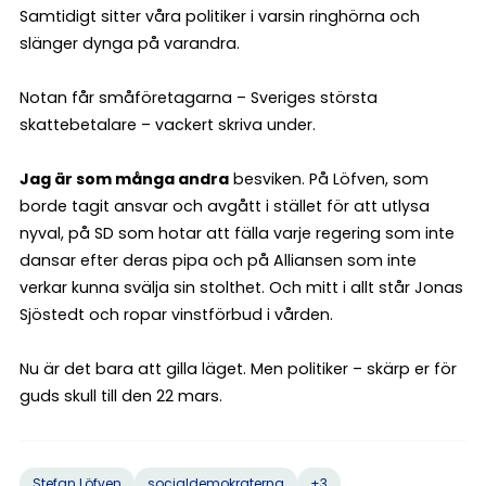
Samtidigt sitter våra politiker i varsin ringhörna och
slänger dynga på varandra.
Notan får småföretagarna – Sveriges största
skattebetalare – vackert skriva under.
Jag är som många andra
besviken. På Löfven, som
borde tagit ansvar och avgått i stället för att utlysa
nyval, på SD som hotar att fälla varje regering som inte
dansar efter deras pipa och på Alliansen som inte
verkar kunna svälja sin stolthet. Och mitt i allt står Jonas
Sjöstedt och ropar vinstförbud i vården.
Nu är det bara att gilla läget. Men politiker – skärp er för
guds skull till den 22 mars.
+3
Stefan Löfven
socialdemokraterna