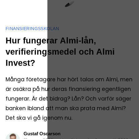
FINANSIERINGSSKOLAN
Hur fungerar Almi-lån,
verifieringsmedel och Almi
Invest?
Många företagare har hört talas om Almi, men
är osäkra på hur deras finansiering egentligen
fungerar. Är det bidrag? Lån? Och varför säger
banken ibland att man ska prata med Almi?
Det ska vi gå igenom nu.
Gustaf Oscarson