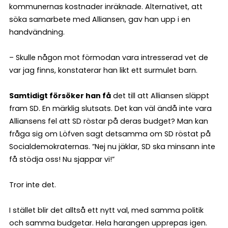
kommunernas kostnader inräknade. Alternativet, att
söka samarbete med Alliansen, gav han upp i en
handvändning.
– Skulle någon mot förmodan vara intresserad vet de
var jag finns, konstaterar han likt ett surmulet barn.
Samtidigt försöker han få
det till att Alliansen släppt
fram SD. En märklig slutsats. Det kan väl ändå inte vara
Alliansens fel att SD röstar på deras budget? Man kan
fråga sig om Löfven sagt detsamma om SD röstat på
Socialdemokraternas. ”Nej nu jäklar, SD ska minsann inte
få stödja oss! Nu sjappar vi!”
Tror inte det.
I stället blir det alltså ett nytt val, med samma politik
och samma budgetar. Hela harangen upprepas igen.