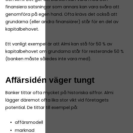
finansiera satsningar som annars kan vara svåra att
genomföra på egen hand. Ofta krävs det också att
grundarna (eller andra finansiärer) står för en del av
kapitalbehovet.
Ett vanligt exempel är att Almi kan stå för 50 % av
kapitalbehovet om grundarna står för resterande 50 %
(banken måste således inte vara med).
Affärsidén väger tungt
Banker tittar ofta mycket på historiska siffror. Almi
lägger däremot ofta lika stor vikt vid företagets
potential. De tittar till exempel på:
affärsmodell
marknad