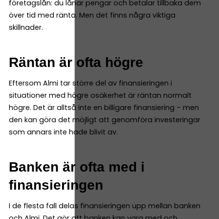
företagslån: du lånar pengar och betalar tillbaka dem
över tid med ränta. Men det finns några viktiga
skillnader.
Räntan är ofta högre
Eftersom Almi tar större del av finansieringen i
situationer med högre osäkerhet är räntan normalt
högre. Det är alltså inte en billigare finansiering – men
den kan göra det möjligt att genomföra investeringar
som annars inte hade blivit av.
Banken är ofta med i
finansieringen
I de flesta fall delas finansieringen upp mellan banken
och Almi. Det gör att banken kan vara med och