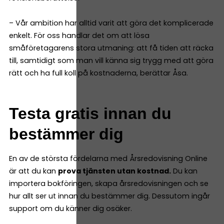
– Vår ambition har alltid varit att göra det komplicerade
enkelt. För oss handlar det om att lösa
småföretagarens stora utmaning: att få tiden att räcka
till, samtidigt som man vill känna sig trygg med att göra
rätt och ha full koll på kostnaderna, berättar Åsa.
Testa gratis innan du
bestämmer dig
En av de största fördelarna med Årsredovisning Online
är att du kan
prova tjänsten utan kostnad.
Du kan
importera bokföringen, skapa årsredovisningen och se
hur allt ser ut innan du bestämmer dig. Dessutom ingår
support om du känner dig osäker.