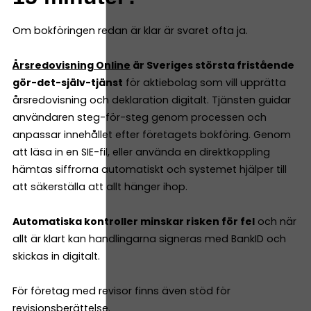
Om bokföringen redan är klar är svaret ofta ja.
Årsredovisning Online
är Sveriges största fristående
gör-det-själv-tjänst
för aktiebolag som vill upprätta
årsredovisning och deklaration digitalt. Tjänsten guidar
användaren steg-för-steg genom processen och
anpassar innehållet efter företagets bokföring. Genom
att läsa in en SIE-fil, eller använda en direktkoppling
hämtas siffrorna automatiskt och systemet hjälper till
att säkerställa att allt hänger ihop.
Automatiska kontroller minskar risken för fel
och när
allt är klart kan handlingarna signeras med BankID och
skickas in digitalt.
För företag med revisor finns även stöd för
revisionsberättelse.