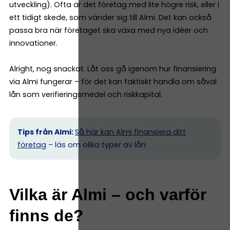
utveckling). Ofta är det företag med lite högre risk, eller i
ett tidigt skede, som vänder sig till Almi. Det kan också
passa bra när företaget ska växa med nya idéer och
innovationer.
Alright, nog snackat. Låt oss gå igenom hur finansiering
via Almi fungerar – för det kan faktiskt handla om såväl
lån som verifieringsmedel och riskkapital.
Tips från Almi:
Så här kan Almi finansiera ditt
företag
– läs om olika typer av lån
Vilka är Almi – och varför
finns de?