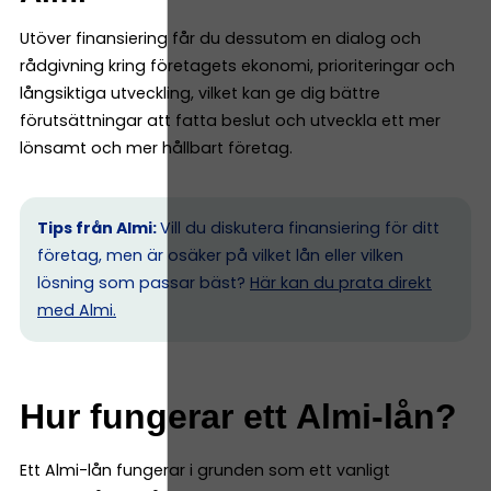
Utöver finansiering får du dessutom en dialog och
rådgivning kring företagets ekonomi, prioriteringar och
långsiktiga utveckling, vilket kan ge dig bättre
förutsättningar att fatta beslut och utveckla ett mer
lönsamt och mer hållbart företag.
Tips från Almi:
Vill du diskutera finansiering för ditt
företag, men är osäker på vilket lån eller vilken
lösning som passar bäst?
Här kan du prata direkt
med Almi.
Hur fungerar ett Almi-lån?
Ett Almi-lån fungerar i grunden som ett vanligt