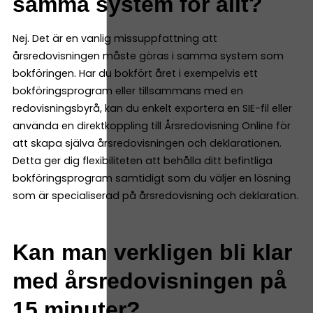
samma system för allt?
Nej. Det är en vanlig missuppfattning att
årsredovisningen måste göras i samma system som
bokföringen. Har du bokfört året i exempelvis ett
bokföringsprogram eller tillsammans med en
redovisningsbyrå, kan du enkelt exportera en SIE-fil eller
använda en direktkoppling till Årsredovisning Online för
att skapa själva årsredovisningen och deklarationen.
Detta ger dig flexibiliteten att behålla ditt befintliga
bokföringsprogram samtidigt som du väljer en lösning
som är specialiserad på årsredovisning och deklaration.
Kan man verkligen bli klar
med årsredovisningen på
15 minuter?