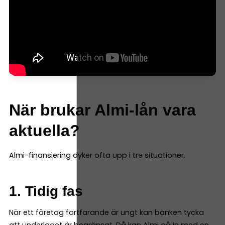
När brukar Almi-lån vara
aktuella?
Almi-finansiering dyker ofta upp i tre situationer.
1. Tidig fas
När ett företag fortfarande är ungt kan banken tycka
att underlaget är begränsat. Då kan Almi gå in med en