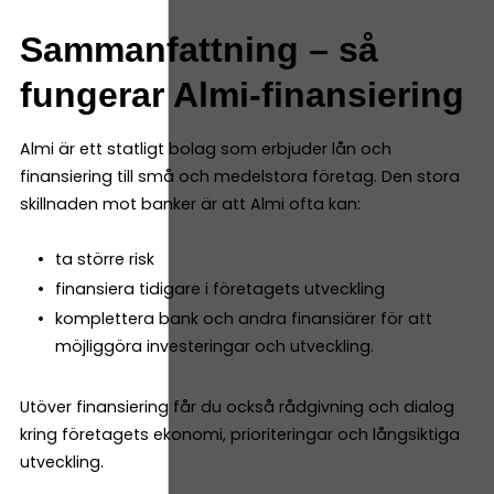
Sammanfattning – så
fungerar Almi-finansiering
Almi är ett statligt bolag som erbjuder lån och
finansiering till små och medelstora företag. Den stora
skillnaden mot banker är att Almi ofta kan:
ta större risk
finansiera tidigare i företagets utveckling
komplettera bank och andra finansiärer för att
möjliggöra investeringar och utveckling.
Utöver finansiering får du också rådgivning och dialog
kring företagets ekonomi, prioriteringar och långsiktiga
utveckling.