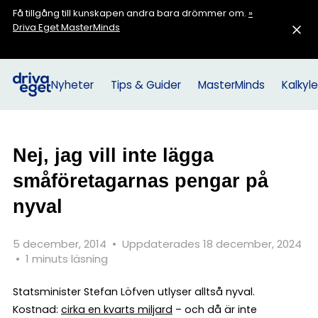
Få tillgång till kunskapen andra bara drömmer om.
»
Driva Eget MasterMinds
Nyheter
Tips & Guider
MasterMinds
Kalkyle
Nej, jag vill inte lägga
småföretagarnas pengar på
nyval
5 december, 2014
•
Uppdaterades 18 december, 2024
•
1 minuts läsning
Statsminister Stefan Löfven utlyser alltså nyval.
Kostnad:
cirka en kvarts miljard
– och då är inte