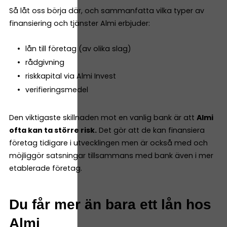
Så låt oss börja där, och sammanfatta vilka typer av
finansiering och tjänster Almi erbjuder:
lån till företag (av olika slag)
rådgivning
riskkapital via Almi Invest
verifieringsmedel
Den viktigaste skillnaden mot en vanlig bank är att
Almi
ofta kan ta större risk.
Det gör att de kan finansiera
företag tidigare i utvecklingen men är också med och
möjliggör satsningar tillsammans med bank även i mer
etablerade företag.
Du får mer än bara ett lån hos
Almi