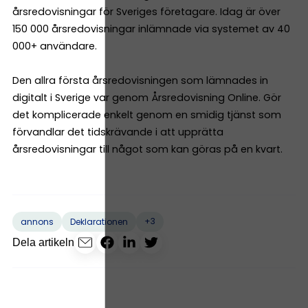
årsredovisningar för Sveriges företagare. Idag är över
150 000 årsredovisningar inlämnade via systemet av 40
000+ användare.
Den allra första årsredovisningen som lämnades in
digitalt i Sverige var genom Årsredovisning Online. Gör
det komplicerade enkelt genom en smidig tjänst som
förvandlar det tidskrävande i att upprätta
årsredovisningar till något som kan göras på en kvart.
+3
annons
Deklarationen
Dela artikeln