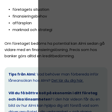
företagets situation
finansieringsbehov
affärsplan
marknad och strategi
Om företaget bedöms ha potential kan Almi sedan gå
vidare med en finansieringslösning. Precis som hos
banker görs alltid en kreditbedömning.
Tips från Almi:
Vad behöver man förbereda inför
låneansökan hos Almi?
Det lär du dig här.
Vill du få bättre koll på ekonomin i ditt företag
och öka lönsamheten
? I den här videon får du en
bild av hur Almi kan hjälpa dig att förstå vad som
driver resultatet i din verksamhet – och skapa