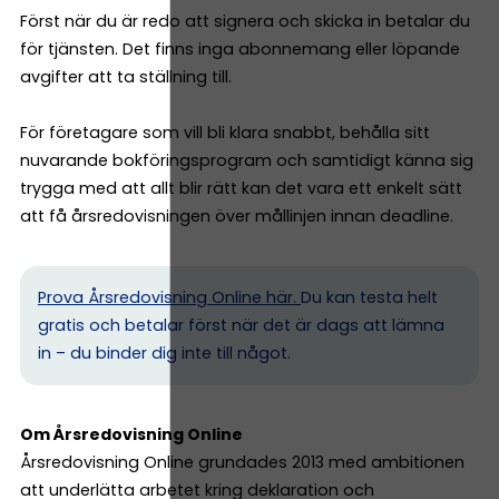
Först när du är redo att signera och skicka in betalar du
för tjänsten. Det finns inga abonnemang eller löpande
avgifter att ta ställning till.
För företagare som vill bli klara snabbt, behålla sitt
nuvarande bokföringsprogram och samtidigt känna sig
trygga med att allt blir rätt kan det vara ett enkelt sätt
att få årsredovisningen över mållinjen innan deadline.
Prova Årsredovisning Online här.
Du kan testa helt
gratis och betalar först när det är dags att lämna
in – du binder dig inte till något.
Om Årsredovisning Online
Årsredovisning Online grundades 2013 med ambitionen
att underlätta arbetet kring deklaration och