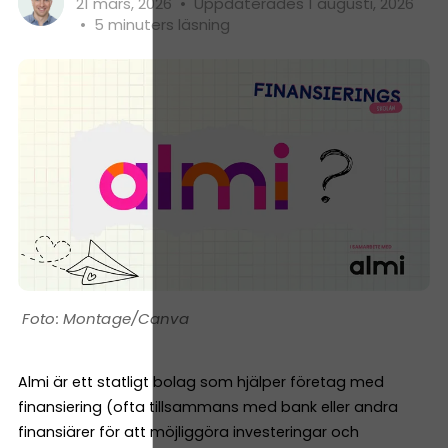
21 mars, 2026
•
Uppdaterades 1 augusti, 2026
•
5 minuters läsning
Montage/Canva
Almi är ett statligt bolag som hjälper företag med
finansiering (ofta tillsammans med bank eller andra
finansiärer för att möjliggöra investeringar och