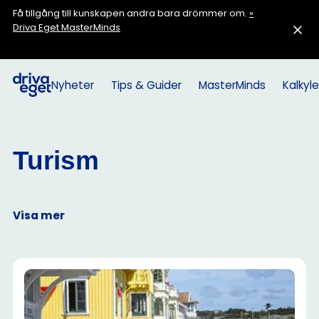
Få tillgång till kunskapen andra bara drömmer om.
»
Driva Eget MasterMinds
Nyheter
Tips & Guider
MasterMinds
Kalkyle
Turism
Visa mer