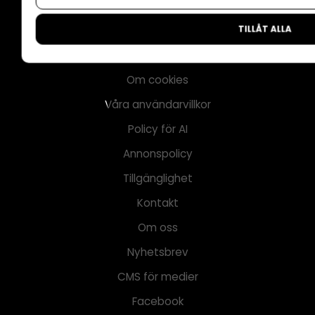
TILLÅT ALLA
Annonsera
Om cookies
Våra användarvillkor
Policy för AI
Annonspolicy
Tillgänglighet
Kontakt
Om oss
Nyhetsbrev
CMS för medier
Facebook