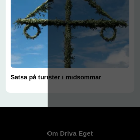
Satsa på turister i midsommar
Om Driva Eget