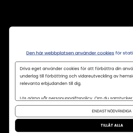
Annonsera
Om cookies
Våra användarvillkor
Den här webbplatsen använder cookies
för sta
Policy för AI
Driva eget använder cookies för att förbättra din anvä
Annonspolicy
underlag till förbättring och vidareutveckling av hems
relevanta erbjudanden till dig.
Tillgänglighet
Kontakt
Läs gärna vår
personuppgiftspolicy
. Om du samtycker t
Om oss
Om du vill ändra ditt val i efterhand hittar du den möjl
ENDAST NÖDVÄNDIGA
Nyhetsbrev
CMS för medier
TILLÅT ALLA