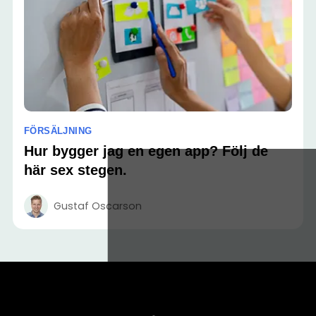
FÖRSÄLJNING
Hur bygger jag en egen app? Följ de
här sex stegen.
Gustaf Oscarson