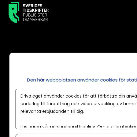
Annonsera
Om cookies
Den här webbplatsen använder cookies
för sta
Våra användarvillkor
Policy för AI
Driva eget använder cookies för att förbättra din anvä
underlag till förbättring och vidareutveckling av hems
Annonspolicy
relevanta erbjudanden till dig.
Tillgänglighet
Läs gärna vår
personuppgiftspolicy
. Om du samtycker t
Kontakt
Om du vill ändra ditt val i efterhand hittar du den möjl