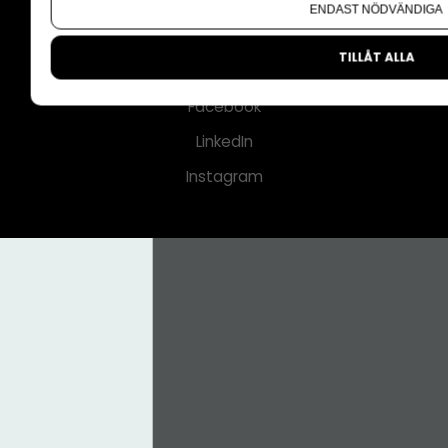
Om oss
ENDAST NÖDVÄNDIGA
Nyhetsbrev
TILLÅT ALLA
CMS för medier
Facebook
LinkedIn
Instagram