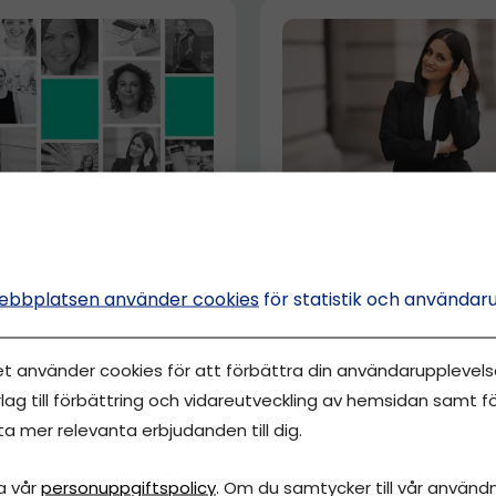
GET FÖRETAG
DRIVA EGET
mma poddavsnitt
Charmade drakarna,
unga
Wellibites och förän
ebbplatsen använder cookies
för statistik och användar
sskvinnor
godisvärlden...
et använder cookies för att förbättra din användarupplevelse
sefin Wallin
Josefin Wallin
lag till förbättring och vidareutveckling av hemsidan samt fö
ta mer relevanta erbjudanden till dig.
a vår
personuppgiftspolicy
. Om du samtycker till vår användni