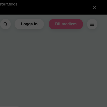
sterMinds
Logga in
Bli medlem