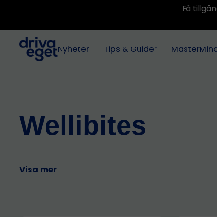
Få tillg
Nyheter
Tips & Guider
MasterMin
Wellibites
Visa mer