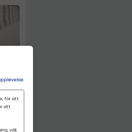
 sålde
drar
upplevelse.
, för att
r att
ng, välj