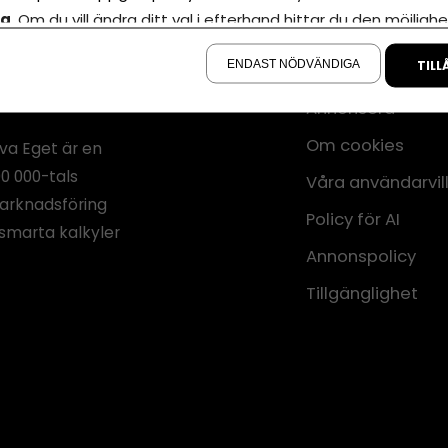
la
. Om du vill ändra ditt val i efterhand hittar du den möjlighe
å sidan.
ENDAST NÖDVÄNDIGA
TILL
Annonsera
Om cookies
iva Eget är en
00 000-tals
Våra användarvil
marknadsföring
Policy för AI
smarta kalkyler
Annonspolicy
Tillgänglighet