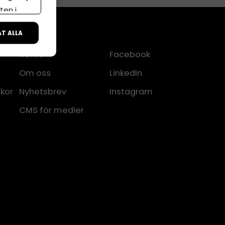
ten i
ÅT ALLA
Kontakt
Facebook
Om oss
LinkedIn
lkor
Nyhetsbrev
Instagram
CMS för medier