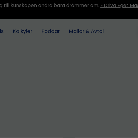
ång till kunskapen andra bara drömmer om.
» Driva Eget Ma
ds
Kalkyler
Poddar
Mallar & Avtal