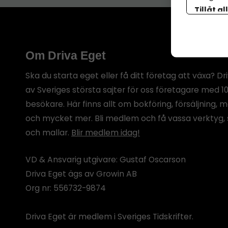
Tillåt al
botten p
Om Driva Eget
Ska du starta eget eller få ditt företag att växa? Dr
av Sveriges största sajter för oss företagare med 1
besökare. Här finns allt om bokföring, försäljning, 
och mycket mer. Bli medlem och få vassa verktyg, 
och mallar.
Blir medlem idag!
VD & Ansvarig utgivare: Gustaf Oscarson
Driva Eget ägs av Growin AB
Org nr: 556732-9874
Driva Eget är medlem i Sveriges Tidskrifter.