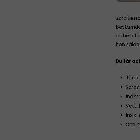
Sara Serr
bestämde s
du hela his
hon sålde
Du får oc
Höra 
Saras
Insikt
Veta 
Insikt
Och 