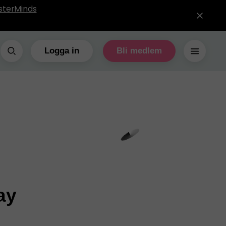
sterMinds
Logga in
Bli medlem
ay