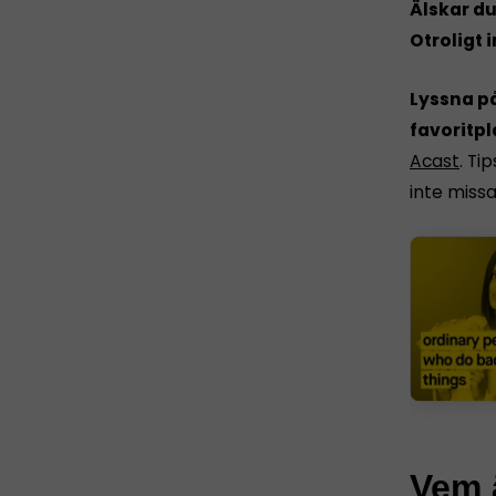
Älskar du
Otroligt 
Lyssna på
favoritp
Acast
. Ti
inte missa
Vem 