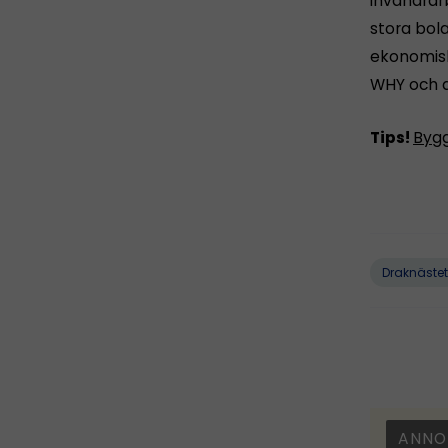
invandrarb
stora bola
ekonomisk
WHY och at
Tips!
Bygg
Draknästet
ANNO