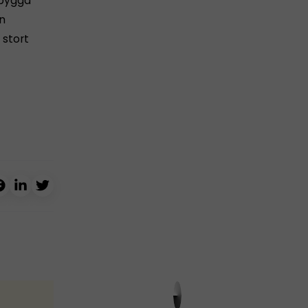
 bygga
en
 stort