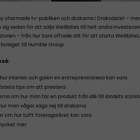
ay charmade tv-publiken och drakarna i Draknästet – me
ig sedan för att sälja Wellibites till helt andra investerare
torien – från hur Sara offrade allt för att starta Wellibites, 
 bolaget till Humble Group.
kså:
hur intensiv och galen en entreprenörsresa kan vara
 bästa tips om att prestera
erna om hur man tar en produkt från idé till landets störst
hur man vågar säga nej till drakarna
er om hur tufft företagarlivet kan vara
mycket mer