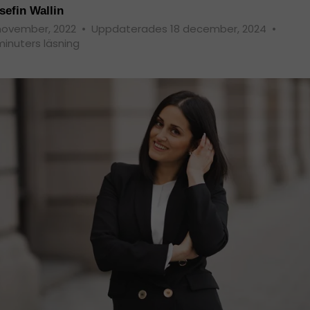
sefin Wallin
november, 2022
•
Uppdaterades 18 december, 2024
•
minuters läsning