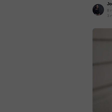
Jo
8 
3 