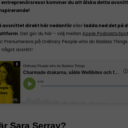
 entreprenörsresor kommer du att älska detta avsnitt
inspirerande!
 avsnittet direkt här nedanför
eller
ladda ned det på d
lattform
. Det gör du här – välj mellan
Apple Podcasts
,
Spot
ps! Prenumerera på Ordinary People who do Badass Things 
 något avsnitt!
är Sara Serray?