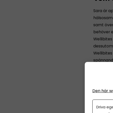
Sara är a
hälsosamm
samt överv
behöver e
Wellibites
dessutom v
Wellibites
spännande
Vilket c
– There i
Den här w
Vilka va
Driva eg
– Sätta h