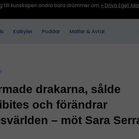
ång till kunskapen andra bara drömmer om.
» Driva Eget Ma
ds
Kalkyler
Poddar
Mallar & Avtal
T
made drakarna, sålde
ibites och förändrar
svärlden – möt Sara Serr