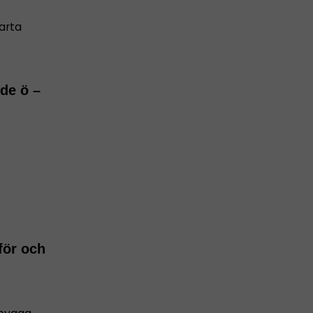
arta
öde ö –
för och