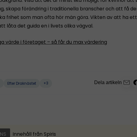
akgrund. Visa att det är minst lika möjligt för kvinnor att
g, skapa förändring i traditionella branscher och att få d
a frihet som man ofta hör män göra. Vikten av att ha ett
t låta det guida en i livets olika vägval.
a värde i företaget – så får du max värdering
Dela artikeln
+3
Efter Draknästet
NS
Innehåll från
Spiris