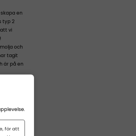
t skapa en
 typ 2
att vi
!
lmolja och
ar tagit
ch är på en
upplevelse.
, för att
att lyckas