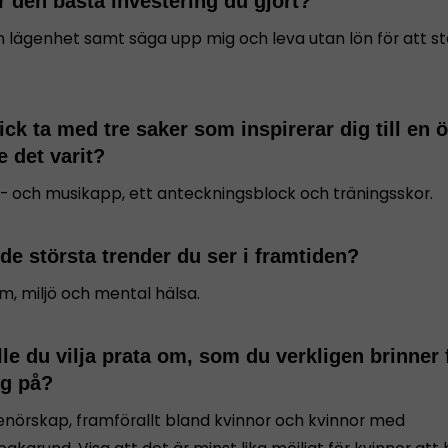
r den bästa investering du gjort?
in lägenhet samt säga upp mig och leva utan lön för att st
ck ta med tre saker som inspirerar dig till en 
 det varit?
- och musikapp, ett anteckningsblock och träningsskor.
 de största trender du ser i framtiden?
m, miljö och mental hälsa.
le du vilja prata om, som du verkligen brinner 
ng på?
enörskap, framförallt bland kvinnor och kvinnor med