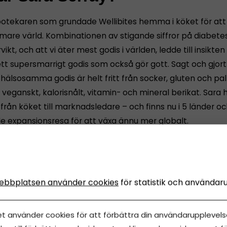
potekaren som grundade Wellibites hemma i köket för at
are värld. Kombinationen av stigande siffror på diabetes
ikt, och att vi äter mest godis i världen, ledde till insikten 
tt supersmarrigt godis som också gör gott. Sagt och gjort
 hälsosamma godis är helt fritt från socker, gluten och pa
eganskt, kalorisnålt, vitamin- och mineral berikat. Sara h
 från köket till marknadsledare – och finns nu i 5 länder o
 expansionsresa för att växa ännu mer globalt.
itat/motto försöker du leva efter?
s always a way!
ebbplatsen använder cookies
för statistik och användar
nor har tagit dig dit du är?
et använder cookies för att förbättra din användarupplevelse
öga mål och tänka att om det är möjligt för någon annan 