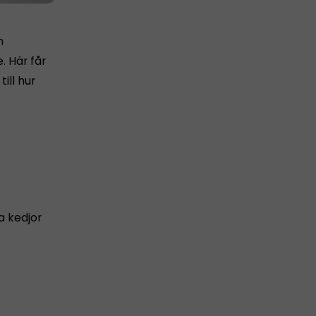
n
. Här får
till hur
a kedjor