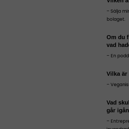
Vilken ä
– Sälja m
bolaget.
Om du fi
vad hade
– En podd
Vilka är
– Veganis
Vad skul
går igå
– Entrepr