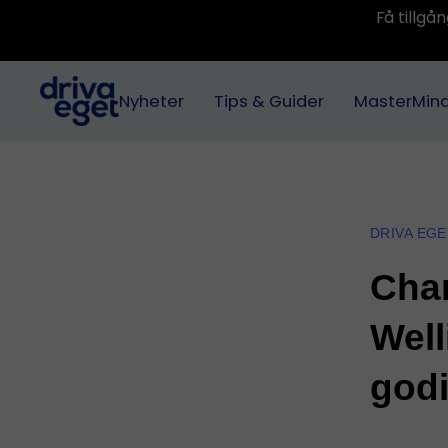
Få tillg
Nyheter
Tips & Guider
MasterMin
DRIVA EGE
Char
Well
godi