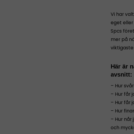
Vi har val
eget elle
Spcs före
mer på nä
viktigaste
Här är n
avsnitt:
– Hur svår
– Hur får 
– Hur får
– Hur fina
– Hur når 
och myck