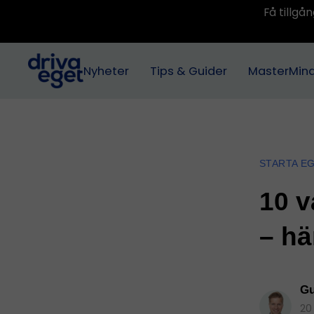
Få tillg
Nyheter
Tips & Guider
MasterMin
STARTA E
10 v
– hä
Gu
20