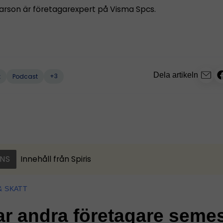
rson är företagarexpert på Visma Spcs.
Dela artikeln
+3
t
Podcast
NS
Innehåll från
Spiris
& SKATT
ar andra företagare seme