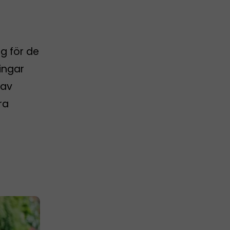
g för de
ingar
 av
ra