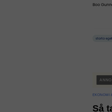
Boo Gunna
starta ege
ANNO
EKONOMI 
Så t