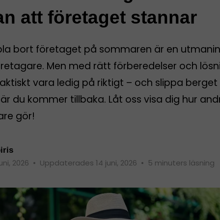
an att företaget stannar
pla bort företaget på sommaren är en utmanin
öretagare. Men med rätt förberedelser och lösn
aktiskt vara ledig på riktigt – och slippa berget
r du kommer tillbaka. Låt oss visa dig hur and
are gör!
iris
juni, 2026
•
Uppdaterades 14 juni, 2026
•
5 minuters läsning