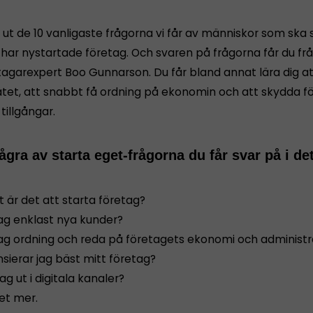
t ut de 10 vanligaste frågorna vi får av människor som ska 
r har nystartade företag. Och svaren på frågorna får du fr
tagarexpert Boo Gunnarson. Du får bland annat lära dig att
tet, att snabbt få ordning på ekonomin och att skydda f
 tillgångar.
ågra av starta eget-frågorna du får svar på i de
t är det att starta företag?
jag enklast nya kunder?
 jag ordning och reda på företagets ekonomi och administr
nsierar jag bäst mitt företag?
jag ut i digitala kanaler?
et mer.