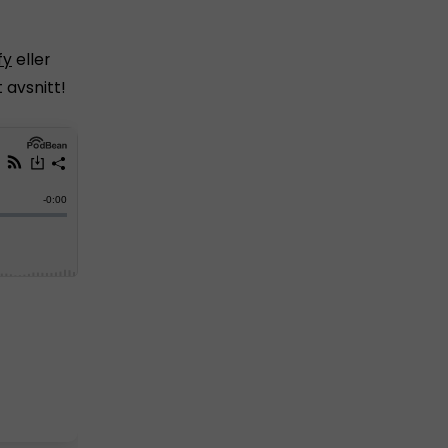
fy
eller
 avsnitt!