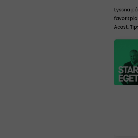
Lyssna på 
favoritpla
Acast
. Ti