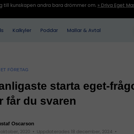
ång till kunskapen andra bara drömmer om.
» Driva Eget Ma
ds
Kalkyler
Poddar
Mallar & Avtal
GET FÖRETAG
anligaste starta eget-fråg
r får du svaren
staf Oscarson
 oktober, 2020
•
Uppdaterades 18 december, 2024
•