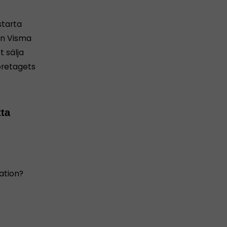
starta
ån Visma
 sälja
öretagets
tta
ation?