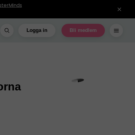
sterMinds
Logga in
Bli medlem
orna