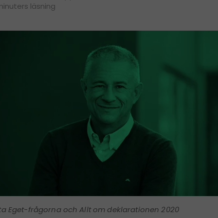
minuters läsning
ta Eget-frågorna och Allt om deklarationen 2020