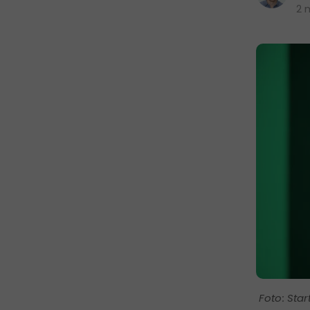
2 
Star