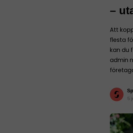
– ut
Att kop
flesta f
kan du f
admin nä
företag
Sp
5 