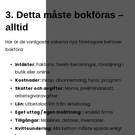
3. Detta måste bokföras –
alltid
Här är de vanligaste sakerna nya företagare behöver
bokföra:
Intäkter:
Fakturor, Swish-betalningar, försäljning i
butik eller online.
Kostnader:
Inköp, abonnemang, hyror, program.
Skatter och avgifter:
Moms, preliminärskatt,
arbetsgivaravgifter.
Lön:
Utbetalad lön från aktiebolag.
Eget uttag / egen insättning:
I enskild firma.
Tillgångar:
Maskiner, datorer, inventarier.
Kvittounderlag:
Alla kvitton måste sparas enligt