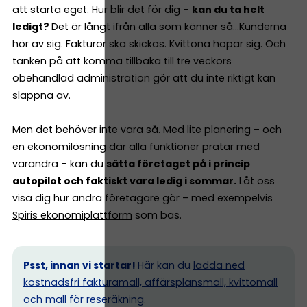
att starta eget. Hur blir det för dig –
kan du ta helt
ledigt?
Det är långt ifrån alla som känner så…Kunderna
hör av sig. Fakturor ska skickas. Kvittona hopar sig. Och
tanken på att komma tillbaka till tre veckors
obehandlad administration gör att du inte riktigt kan
slappna av.
Men det behöver inte vara så. Med lite planering – och
en ekonomilösning där alla funktioner pratar med
varandra – kan du
sätta företaget på i princip
autopilot och faktiskt vara ledig i sommar.
Låt oss
visa dig hur andra företagare gör – med exempelvis
Spiris ekonomiplattform
som bas.
Psst, innan vi startar!
Här kan du
ladda ned
kostnadsfri fakturamall, affärsplansmall, kvittomall
och mall för reseräkning.