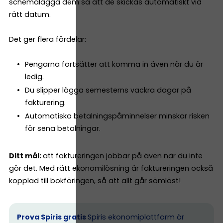
schemalägga dem så att de skickas automatiskt vid
rätt datum.
Det ger flera fördelar:
Pengarna fortsätter att komma in även när du är
ledig.
Du slipper lägga semesterns vackra dagar på
fakturering.
Automatiska betalningspåminnelser minskar risken
för sena betalningar.
Ditt mål:
att faktureringen jobbar på även när du inte
gör det. Med rätt ekonomilösning är faktureringen också
kopplad till bokföringen, så att allt går sömlöst!
Prova Spiris gratis
Spiris ekonomiplattform är