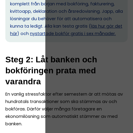
komplett från början med bokföring, fakturering,
kvittoapp, deklaration och årsredovisning. Japp, alla
lösningar du behöver för att automatisera och
kunna ta ledigt. Alla kan testa gratis (
läs hur gör det
här
) och
nystartade bokför gratis i sex månader.
Steg 2: Låt banken och
bokföringen prata med
varandra
En vanlig stressfaktor efter semestern är att mötas av
hundratals transaktioner som ska stämmas av och
bokföras. Därför väljer många företagare en
ekonomilösning som automatiskt stämmer av med
banken.