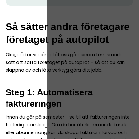
Så sätter andra företagare
företaget på autopilot
Okej, då kör vi igång. Låt oss gå igenom fem smarta
sätt att sätta företaget på autopilot – så att du kan
slappna av och låta verktyg göra ditt jobb.
Steg 1: Automatisera
faktureringen
Innan du går på semester – se till att faktureringen inte
tar ledigt samtidigt. Om du har återkommande kunder
eller abonnemang kan du skapa fakturor i förväg och