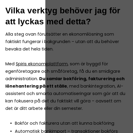
Vilka verktyg behöver jag för
att lyckas med detta?
Alla steg ovan förutsätter en ekonomilösning som
faktiskt fungerar i bakgrunden – utan att du behöver
bevaka det hela tiden.
Med
Spiris ekonomiplattform
, som är byggd för
egenföretagare och småföretag, få du en smidigare
administration.
Du samlar bokföring, fakturering och
lönehantering på ett ställe
, med bankintegration, AI-
assistent och smarta automatiseringar som gör att du
kan fokusera på det du faktiskt vill göra – oavsett om
det är ditt arbete eller din semester.
Bokför och fakturera utan att kunna bokföring
Automatisk bankimport – transaktioner bokförs