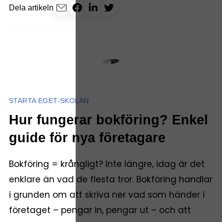
Dela artikeln
STARTA EGET-SKOLAN
Hur fungerar bokföring? Enkel
guide för nya företagare
Bokföring = krångligt? Inte längre, idag är det
enklare än vad de flesta tror. Bokföring handlar
i grunden om att skriva ner vad som händer i
företaget – pengar in, pengar ut – och att