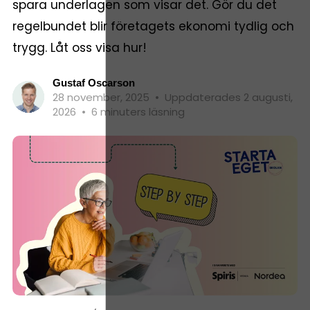
spara underlagen som visar det. Gör du det
regelbundet blir företagets ekonomi tydlig och
trygg. Låt oss visa hur!
Gustaf Oscarson
28 november, 2025
•
Uppdaterades 2 augusti,
2026
•
6 minuters läsning