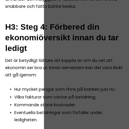
snabbare och fatta bättre beslut.
H3: Steg 4: Förbered din
ekonomiöversikt innan du tar
ledigt
Det är betydligt lättare att koppla av om du vet att
ekonomin ser bra ut. Innan semestern kan det vara klokt
att gå igenom:
Hur mycket pengar som finns på banken just nu.
Vilka fakturor som väntar på betalning.
Kommande större kostnader.
Eventuella betalningar som förfaller under
ledigheten.