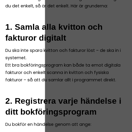
du det enkelt, så är det enkelt. Här är grunderna:
1. Samla alla kvitton och
fakturor digitalt
Du ska inte spara kvitton och fakturor löst – de ska in i
systemet.
Ett bra bokföringsprogram kan både ta emot digitala
fakturor och enkelt scanna in kvitton och fysiska
fakturor – så att du samlar allt i programmet direkt.
2. Registrera varje händelse i
ditt bokföringsprogram
Du bokför en händelse genom att ange: