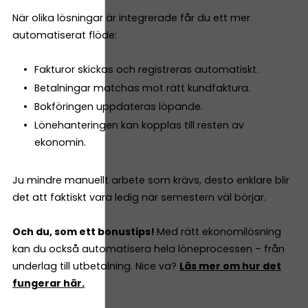
När olika lösningar är integrerade får du ett mer
automatiserat flöde:
Fakturor skickas och registreras automatiskt.
Betalningar matchas mot rätt kundfaktura.
Bokföringen uppdateras löpande.
Lönehanteringen kan kopplas till resten av
ekonomin.
Ju mindre manuellt arbete som krävs, desto enklare blir
det att faktiskt vara ledig när semestern väl börjar.
Och du, som ett bonustips!
Med rätt ekonomilösning
kan du också automatisera hela löneprocessen – från
underlag till utbetalning. Nice va?
Läs mer om hur det
fungerar här.