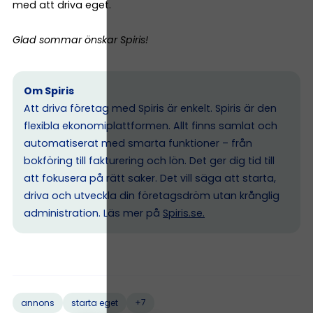
med att driva eget.
Glad sommar önskar Spiris!
Om Spiris
Att driva företag med Spiris är enkelt. Spiris är den
flexibla ekonomiplattformen. Allt finns samlat och
automatiserat med smarta funktioner – från
bokföring till fakturering och lön. Det ger dig tid till
att fokusera på rätt saker. Det vill säga att starta,
driva och utveckla din företagsdröm utan krånglig
administration. Läs mer på
Spiris.se
.
+7
annons
starta eget