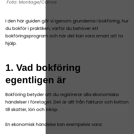
Montage/Canva
I den här guiden går vi igenom grunderna i bokföring, hur
du bokför i praktiken, varför du behöver ett
bokföringsprogram och när det kan vara smart att ta
hjälp.
1. Vad bokföring
egentligen är
Bokföring betyder att du registrerar alla ekonomiska
händelser i företaget. Det är allt från fakturor och kvitton
till skatter, lön och inköp.
En ekonomisk händelse kan exempelvis vara: