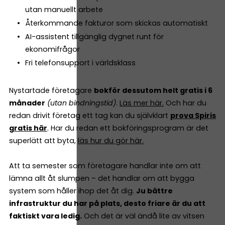
utan manuellt arbete
Återkommande fakturor som skickas automatiskt
AI-assistent tillgänglig dygnet runt för
ekonomifrågor
Fri telefonsupport i världsklass
Nystartade företagare
bokför dessutom helt gratis i 6
månader
(utan bindningstid)
.
Läs mer här.
Och har du
redan drivit företag ett tag kan du självklart
prova Spiris
gratis här
. Har du redan ett bokföringsprogram är det
superlätt att byta,
läs hur du gör här.
Att ta semester som företagare handlar inte om att
lämna allt åt slumpen – det handlar om att bygga
system som håller ihop det åt dig.
Ju bättre
infrastruktur du har på plats, desto friare är du att
faktiskt vara ledig.
Och det är väl ändå lite av vitsen