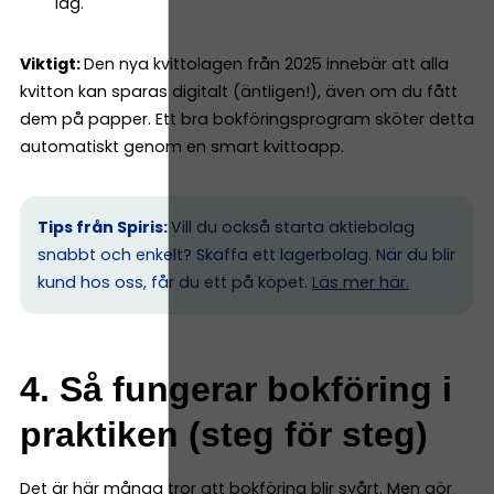
lag.
Viktigt:
Den nya kvittolagen från 2025 innebär att alla
kvitton kan sparas digitalt (äntligen!), även om du fått
dem på papper. Ett bra bokföringsprogram sköter detta
automatiskt genom en smart kvittoapp.
Tips från Spiris:
Vill du också starta aktiebolag
snabbt och enkelt? Skaffa ett lagerbolag. När du blir
kund hos oss, får du ett på köpet.
Läs mer här.
4. Så fungerar bokföring i
praktiken (steg för steg)
Det är här många tror att bokföring blir svårt. Men gör