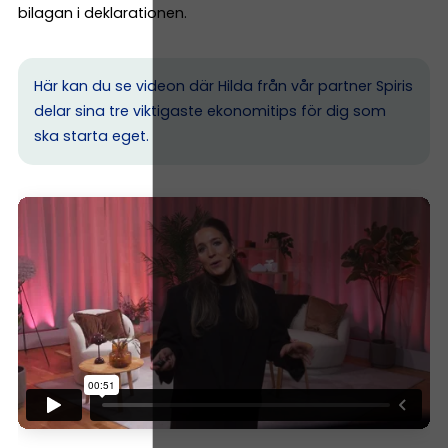
bilagan i deklarationen.
Här kan du se videon där Hilda från vår partner Spiris
delar sina tre viktigaste ekonomitips för dig som
ska starta eget.