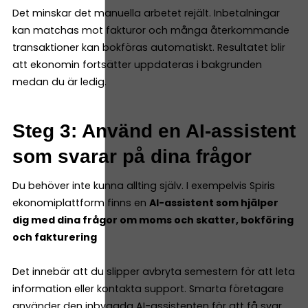
Det minskar det manuella arbetet rejält. Inbetalningar
kan matchas mot fakturor och många återkommande
transaktioner kan bokföras automatiskt. Resultatet blir
att ekonomin fortsätter uppdateras i bakgrunden
medan du är ledig.
Steg 3: Använd en AI-assistent
som svarar på dina frågor
Du behöver inte kunna allting själv. I exempelvis Spiris
ekonomiplattform finns en
AI-assistent som hjälper
dig med dina frågor om moms och skatter, bokföring
och fakturering
Det innebär att du slipper avbryta semestern för att leta
information eller kontakta support. Smarta företagare
använder den inbyggda AI-assistenten för att få svar