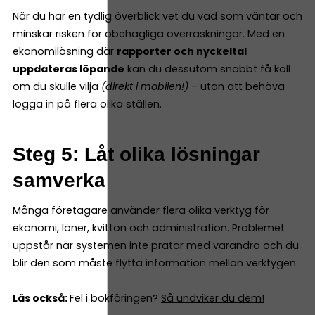
När du har en tydlig överblick vet du vad som väntar och
minskar risken för obehagliga överraskningar. Med en
ekonomilösning där
rapporter och nyckeltal
uppdateras löpande
kan du dessutom snabbt få koll
om du skulle vilja
(direkt i mobilen!)
– utan att behöva
logga in på flera olika ställen.
Steg 5: Låt olika lösningar
samverka
Många företagare använder flera olika verktyg för
ekonomi, löner, kvitton och administration. Problemet
uppstår när systemen inte pratar med varandra och du
blir den som måste flytta information mellan verktygen.
Läs också:
Fel i bokföringen?
Så undviker du dem!