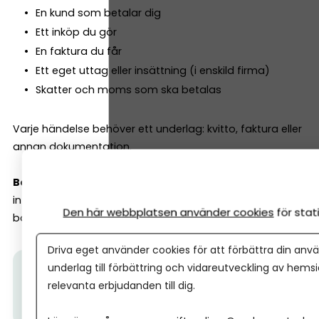
En kund som betalar dig
Ett inköp du gör
En faktura du får
Ett eget uttag eller insättning (i enskild firma)
Skatter och moms som ska betalas
Varje händelse behöver ett underlag: kvitto, faktura eller
annan dokumentation.
Bokföring är alltså bara ett sätt att hålla ordning
–
inte något mystiskt och krångligt (i alla fall inte med rätt
Den här webbplatsen använder cookies
för sta
bokföringsprogram).
Driva eget använder cookies för att förbättra din anvä
underlag till förbättring och vidareutveckling av hems
Tips från Spiris:
Halva priset för nystartade! Bokför
relevanta erbjudanden till dig.
och fakturera i Spiris till halva priset första året.
Läs
mer här.