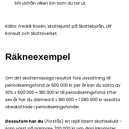
SGI utifrån vilken lön som du tar ut.
Källor: Fredrik Rosén, skattejurist på Skattebyrån, LRF
Konsult och Skatteverket.
Räkneexempel
Om ditt skattemässiga resultat före avsättning till
periodiseringsfond är 600 000 kr per år kan du sätta av
30% x 600 000 = 180 000 kr till periodiseringsfond. Efter
sex år har du därmed 6 x 180 000 = 1 080 000 kr avsatta
obeskattade i periodiseringsfonder.
Dessutom har du
(förstås) en rejäl latent skatteskuld –
som värst på närmare 700 000 kr om dina inkomster