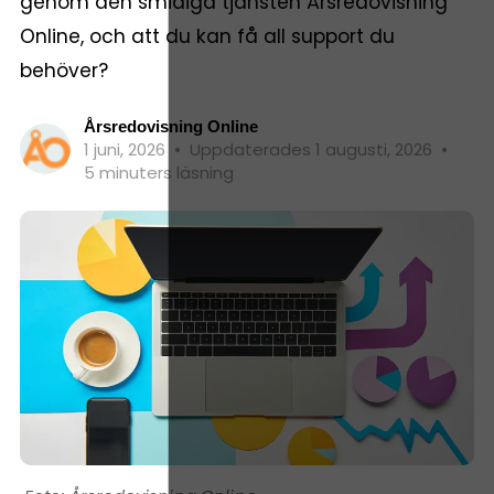
genom den smidiga tjänsten Årsredovisning
Online, och att du kan få all support du
behöver?
Årsredovisning Online
1 juni, 2026
•
Uppdaterades 1 augusti, 2026
•
5 minuters läsning