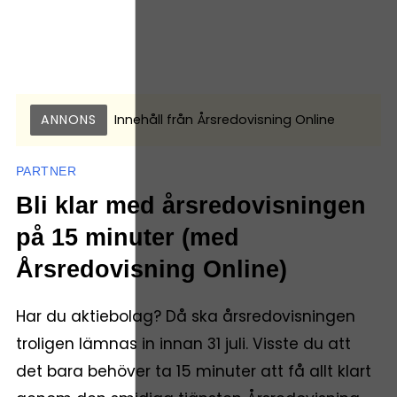
ANNONS
Innehåll från
Årsredovisning Online
PARTNER
Bli klar med årsredovisningen
på 15 minuter (med
Årsredovisning Online)
Har du aktiebolag? Då ska årsredovisningen
troligen lämnas in innan 31 juli. Visste du att
det bara behöver ta 15 minuter att få allt klart