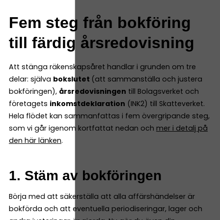
Fem steg från bokföring
till färdig årsredovisning
Att stänga räkenskapsåret handlar i grunden om tre
delar: själva
bokslutet
(att sammanställa och justera
bokföringen),
årsredovisningen
till Bolagsverket och
företagets
inkomstdeklaration
(INK2) till Skatteverket.
Hela flödet kan sammanfattas i fem övergripande steg,
som vi går igenom kortfattat nedan och
mer i detalj på
den här länken
.
1. Stäm av bokföringen
Börja med att säkerställa att alla affärshändelser är
bokförda och att eventuella periodiseringar, lager och