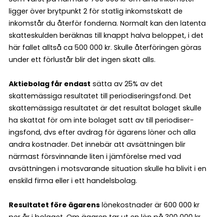
ligger över brytpunkt 2 för statlig inkomstskatt de
inkomstår du återför fonderna. Normalt kan den latenta
skatteskulden beräknas till knappt halva beloppet, i det
här fallet alltså ca 500 000 kr. Skulle återföringen göras
under ett förlustår blir det ingen skatt alls.
Aktiebolag får endast
sätta av 25% av det
skattemässiga resultatet till periodiseringsfond. Det
skattemässiga resultatet är det resultat bolaget skulle
ha skattat för om inte bolaget satt av till periodiser­
ingsfond, dvs efter avdrag för ägarens löner och alla
andra kostnader. Det innebär att avsättningen blir
närmast försvinnande liten i jämförelse med vad
avsättningen i motsvarande situation skulle ha blivit i en
enskild firma eller i ett handelsbolag.
Resultatet före ägarens
lönekostnader är 600 000 kr
per år i bolaget. Om ägaren tar ut en lön på 300 000 kr