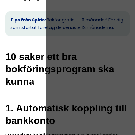
Tips från Spiris:
Bokför gratis – i 6 månader!
För dig
som startat företag de senaste 12 månaderna.
10 saker ett bra
bokföringsprogram ska
kunna
1. Automatisk koppling till
bankkonto