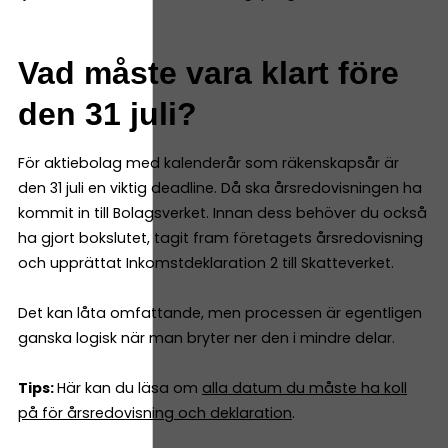
Vad måste vara klart före
den 31 juli?
För aktiebolag med kalenderår som räkenskapsår är
den 31 juli en viktig deadline. Då ska årsredovisningen ha
kommit in till Bolagsverket. Innan dess behöver du också
ha gjort bokslutet, tagit fram företagets årsredovisning
och upprättat Inkomstdeklaration 2 till Skatteverket.
Det kan låta omfattande, men processen är egentligen
ganska logisk när man bryter ner den i mindre delar.
Tips:
Här kan du läsa om
alla datum du måste ha koll
på för årsredovisning och deklaration
.