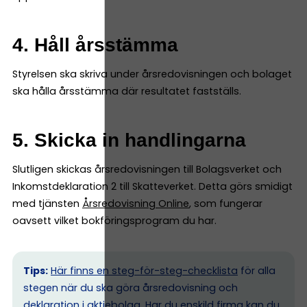
4. Håll årsstämma
Styrelsen ska skriva under årsredovisningen och bolaget
ska hålla årsstämma där resultatet fastställs.
5. Skicka in handlingarna
Slutligen skickas årsredovisningen till Bolagsverket och
Inkomstdeklaration 2 till Skatteverket. Detta görs smidigt
med tjänsten
Årsredovisning Online
, som fungerar
oavsett vilket bokföringsprogram du har.
Tips:
Här finns en steg-för-steg-checklista
för alla
stegen när du ska göra årsredovisning och
deklaration i aktiebolag. Har du enskild firma kan du