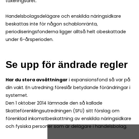
taxeringsåret.
Handelsbolagsdelägare och enskilda näringsidkare
beskattas inte för någon schablonränta,
periodiseringsfonderna ligger alltså helt obeskattade
under 6-års­perioden.
Se upp för ­ändrade regler
Har du stora avsättningar
i expansionsfond så var på
din vakt. En utredning föreslår betydande förändringar i
systemet.
Den 1 oktober 2014 lämnade den så kal­lade
Skatteförenklingsutredningen (SFU) sitt förslag om
förenklad inkomstbeskattning av enskilda näringsidkare
och fysiska personer som är delägare i handelsbolag.