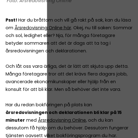
Årsredovisning Online
Psst!
Har du bråttom och vill gå rakt på sak, kan du läsa
om
Årsredovisning Online här
. Okej, nu till saken: Sommar
och sol, ledighet eller? Nja, för många företagare
betyder sommaren att det är dags att ta tag i
årsredovisningen och deklarationen.
Och låt oss vara ärliga, det är lätt att skjuta upp detta.
Många företagare tror att det krävs flera dagars jobb,
avancerade ekonomikunskaper eller hjälp från en
konsult för att bli klar. Men så behöver det inte vara.
Har du redan bokföringen på plats kan
årsredovisningen och deklarationen bli klar på 15
minuter
med
Årsredovisning Online
, och du kan
dessutom få hjälp om du behöver. Dessutom fungerar
tjänsten oavsett vilket bokföringsprogram du har.