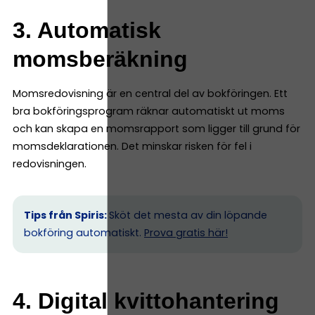
3. Automatisk
momsberäkning
Momsredovisning är en central del av bokföringen. Ett
bra bokföringsprogram räknar automatiskt ut moms
och kan skapa en momsrapport som ligger till grund för
momsdeklarationen. Det minskar risken för fel i
redovisningen.
Tips från Spiris:
Sköt det mesta av din löpande
bokföring automatiskt.
Prova gratis här!
4. Digital kvittohantering