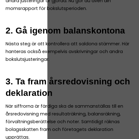
andra justeringar är gjorda. Nu gör du även din
momsrapport för bokslutsperioden.
2. Gå igenom balanskontona
Nästa steg är att kontrollera att saldona stämmer. Här
hanteras också exempelvis avskrivningar och andra
bokslutsjusteringar.
3. Ta fram årsredovisning och
deklaration
När siffrorna är färdiga ska de sammanställas till en
årsredovisning med resultaträkning, balansräkning,
förvaltningsberättelse och noter. Samtidigt räknas
bolagsskatten fram och företagets deklaration
upprättas.