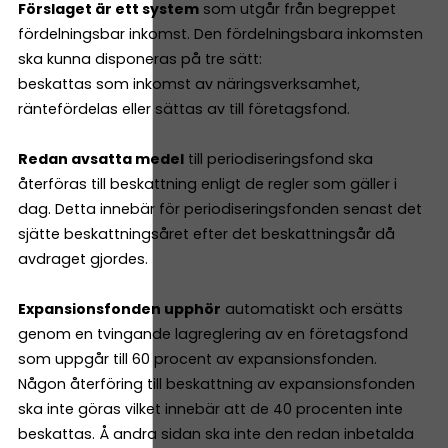
Förslaget är ett system
som utgår från begreppet
fördelningsbar inkomst. Den fördelningsbara inkomsten
ska kunna disponeras på tre sätt:
beskattas som inkomst av näringsverksamhet,
räntefördelas eller sättas av till företagsfond.
Redan avsatta medel
till periodiseringsfond ska
återföras till beskattning enligt de regler som gäller i
dag. Detta innebär för periodiseringsfonden senast det
sjätte beskattningsåret efter det beskattningsår då
avdraget gjordes.
Expansionsfonden upphör
automatiskt och ersätts
genom en tvingande lagre­glering av en företagsfond
som uppgår till 60 procent av expansionsfonden.
Någon återföring till beskattning av expansionsfonden
ska inte göras vilket innebär att de 40 procenten inte
beskattas. Å andra sidan ska inte den redan inbetalda