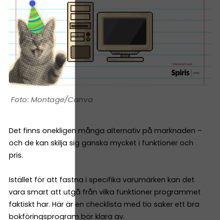
Montage/Canva
Det finns onekligen många alternativ på marknaden –
och de kan skilja sig ganska mycket i funktioner och
pris.
Istället för att fastna i specifika varumärken kan det
vara smart att utgå från vilka funktioner programmet
faktiskt har. Här är en checklista med tio saker ett bra
bokföringsprogram bör klara av.