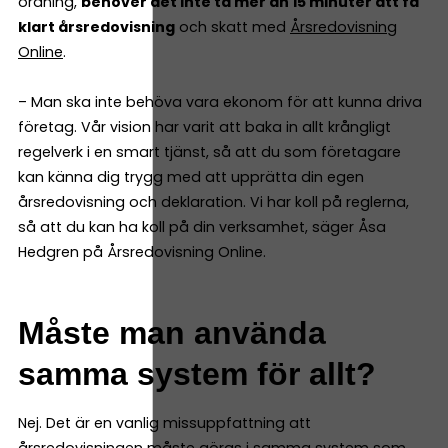
ordning,
behöver det inte ta mer än 15 minuter att få
klart årsredovisning
och skatt med
Årsredovisning
Online
.
– Man ska inte behöva vara ekonom för att kunna driva
företag. Vår vision har varit att baka in allt krångligt
regelverk i en smart tjänst, så att du som företagare
kan känna dig trygg med att upprätta din egen
årsredovisning och deklaration. Vi har koll på reglerna,
så att du kan ha koll på din verksamhet, säger Åsa
Hedgren på Årsredovisning Online.
Måste man använda
samma system för allt?
Nej. Det är en vanlig missuppfattning att