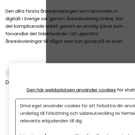
Den allra första årsredovisningen som lämnades in
digitalt i Sverige var genom Årsredovisning Online. Gör
det komplicerade enkelt genom en smidig tjänst som
förvandlar det tidskrävande i att upprätta
årsredovisningar till något som kan göras på en kvart.
+3
annons
Deklarationen
Dela artikeln
Den här webbplatsen använder cookies
för sta
Driva eget använder cookies för att förbättra din anvä
underlag till förbättring och vidareutveckling av hems
relevanta erbjudanden till dig.