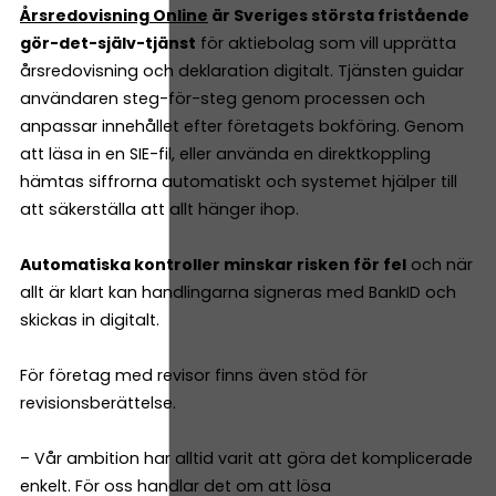
Årsredovisning Online
är Sveriges största fristående
gör-det-själv-tjänst
för aktiebolag som vill upprätta
årsredovisning och deklaration digitalt. Tjänsten guidar
användaren steg-för-steg genom processen och
anpassar innehållet efter företagets bokföring. Genom
att läsa in en SIE-fil, eller använda en direktkoppling
hämtas siffrorna automatiskt och systemet hjälper till
att säkerställa att allt hänger ihop.
Automatiska kontroller minskar risken för fel
och när
allt är klart kan handlingarna signeras med BankID och
skickas in digitalt.
För företag med revisor finns även stöd för
revisionsberättelse.
– Vår ambition har alltid varit att göra det komplicerade
enkelt. För oss handlar det om att lösa