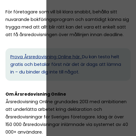
För företagare som vill bli klara snabbt, behålla sitt
nuvarande bokföringsprogram och samtidigt känna sig
trygga med att allt blir rätt kan det vara ett enkelt sätt
att få årsredovisningen över mållinjen innan deadline.
Prova Årsredovisning Online här.
Du kan testa helt
gratis och betalar först när det är dags att lämna
in – du binder dig inte till något.
Om Årsredovisning Online
Årsredovisning Online grundades 2013 med ambitionen
att underlätta arbetet kring deklaration och
årsredovisningar för Sveriges företagare. Idag är över
150 000 årsredovisningar inlämnade via systemet av 40
000+ användare.