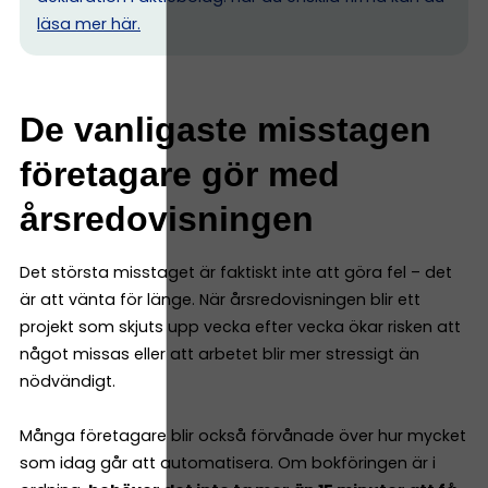
l
äsa mer här.
De vanligaste misstagen
företagare gör med
årsredovisningen
Det största misstaget är faktiskt inte att göra fel – det
är att vänta för länge. När årsredovisningen blir ett
projekt som skjuts upp vecka efter vecka ökar risken att
något missas eller att arbetet blir mer stressigt än
nödvändigt.
Många företagare blir också förvånade över hur mycket
som idag går att automatisera. Om bokföringen är i