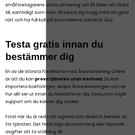
småföretagarens stora utmaning: att få tiden att räcka
till, samtidigt som man vill känna sig trygg med att göra
rätt och ha full koll på kostnaderna, berättar Åsa.
Testa gratis innan du
bestämmer dig
En av de största fördelarna med Årsredovisning Online
är att du kan
prova tjänsten utan kostnad.
Du kan
importera bokföringen, skapa årsredovisningen och se
hur allt ser ut innan du bestämmer dig. Dessutom ingår
support om du känner dig osäker.
Först när du är redo att signera och skicka in betalar du
för tjänsten. Det finns inga abonnemang eller löpande
avgifter att ta ställning till.