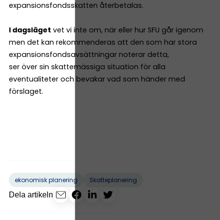
expansionsfondsskatten återbetalas.
I dagsläget
vet vi inte om, när eller hur SFU går igenom
men det kan rekommenderas att den som har stora
expansionsfondsavsättningar noterar detta,
ser över sin skattemässiga situation för alla
eventualiteter och bevakar vad som händer med
förslaget.
ekonomisk planering
Skatteplanering
Dela artikeln