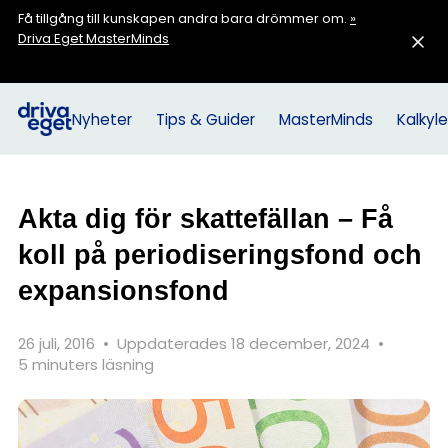
Få tillgång till kunskapen andra bara drömmer om.
»
Driva Eget MasterMinds
Nyheter
Tips & Guider
MasterMinds
Kalkyle
Akta dig för skattefällan – Få
koll på periodiseringsfond och
expansionsfond
26 juli, 2016
•
Uppdaterades 18 december, 2024
•
5 minuters läsning