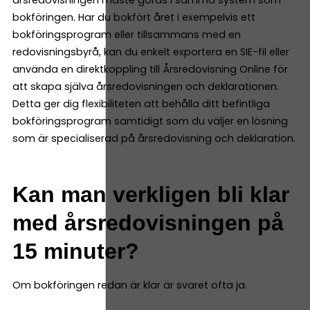
årsredovisningen måste göras i samma system som
bokföringen. Har du bokfört året i exempelvis ett
bokföringsprogram eller tillsammans med en
redovisningsbyrå, kan du enkelt exportera en SIE-fil eller
använda en direktkoppling till Årsredovisning Online för
att skapa själva årsredovisningen och deklarationen.
Detta ger dig flexibiliteten att behålla ditt befintliga
bokföringsprogram samtidigt som du väljer en lösning
som är specialiserad på årsredovisning och deklaration.
Kan man verkligen bli klar
med årsredovisningen på
15 minuter?
Om bokföringen redan är klar är svaret ofta ja.