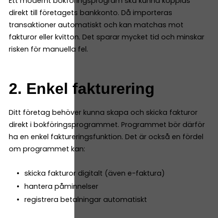
Ett modernt bokföringsprogram ska kunna kopplas
direkt till företagets bankkonto. Då importeras
transaktioner automatiskt och kan matchas mot
fakturor eller kvitton. Det sparar mycket tid och minskar
risken för manuella fel.
2. Enkel fakturering
Ditt företag behöver kunna skapa och skicka fakturor
direkt i bokföringsprogrammet. Programmet bör därför
ha en enkel faktureringsfunktion. Det är också en fördel
om programmet kan:
skicka fakturor digitalt (även e-faktura)
hantera påminnelser
registrera betalningar automatiskt