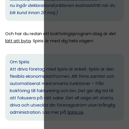
nu ingår deklarationsfunktionen kostnadsfritt när du
blir kund innan 20 maj.)
Och har du redan ett bokföringsprogram idag är det
lätt att byta
. Spiris är med dig hela vägen!
Om Spiris
Att driva företag med Spiris är enkelt. Spiris är den
flexibla ekonomiplattformen. Allt finns samlat och
automatiserat med smarta funktioner – från
bokföring till fakturering och lön. Det ger dig tid till
att fokusera på rätt saker. Det vill säga att starta,
driva och utveckla din företagsdröm utan krånglig
administration. Läs mer på
Spiris.se
.