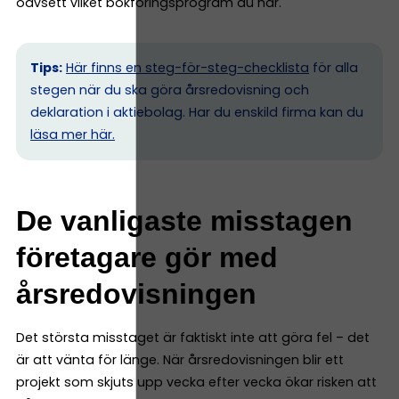
oavsett vilket bokföringsprogram du har.
Tips:
Här finns en steg-för-steg-checklista
för alla
stegen när du ska göra årsredovisning och
deklaration i aktiebolag. Har du enskild firma kan du
l
äsa mer här.
De vanligaste misstagen
företagare gör med
årsredovisningen
Det största misstaget är faktiskt inte att göra fel – det
är att vänta för länge. När årsredovisningen blir ett
projekt som skjuts upp vecka efter vecka ökar risken att