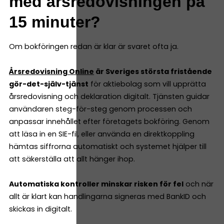
med årsredovisningen på
15 minuter?
Om bokföringen redan är klar är svaret ofta ja.
Årsredovisning Online
är Sveriges största fristående
gör-det-själv-tjänst
för aktiebolag som vill upprätta
årsredovisning och deklaration digitalt. Tjänsten guidar
användaren steg-för-steg genom processen och
anpassar innehållet efter företagets bokföring. Genom
att läsa in en SIE-fil, eller använda en direktkoppling
hämtas siffrorna automatiskt och systemet hjälper till
att säkerställa att allt hänger ihop.
Automatiska kontroller minskar risken för fel
och när
allt är klart kan handlingarna signeras med BankID och
skickas in digitalt.