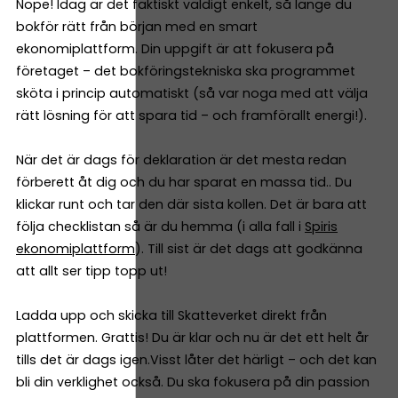
Nope! Idag är det faktiskt väldigt enkelt, så länge du
bokför rätt från början med en smart
ekonomiplattform. Din uppgift är att fokusera på
företaget – det bokföringstekniska ska programmet
sköta i princip automatiskt (så var noga med att välja
rätt lösning för att spara tid – och framförallt energi!).
När det är dags för deklaration är det mesta redan
förberett åt dig och du har sparat en massa tid.. Du
klickar runt och tar den där sista kollen. Det är bara att
följa checklistan så är du hemma (i alla fall i
Spiris
ekonomiplattform
). Till sist är det dags att godkänna
att allt ser tipp topp ut!
Ladda upp och skicka till Skatteverket direkt från
plattformen. Grattis! Du är klar och nu är det ett helt år
tills det är dags igen.Visst låter det härligt – och det kan
bli din verklighet också. Du ska fokusera på din passion