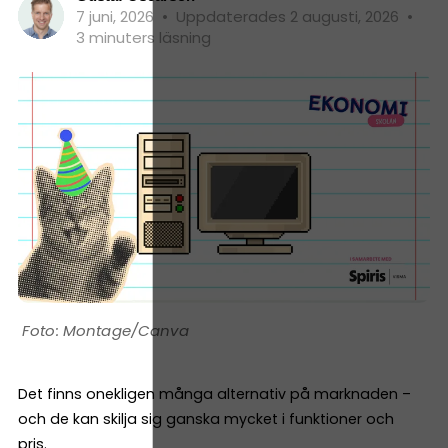
7 juni, 2026
•
Uppdaterades 2 augusti, 2026
•
3 minuters läsning
Montage/Canva
Det finns onekligen många alternativ på marknaden –
och de kan skilja sig ganska mycket i funktioner och
pris.