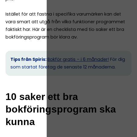
Istället för att fastna i specifika varumärken kan det
vara smart att utgå från vilka funktioner programmet
faktiskt har. Här är en checklista med tio saker ett bra
bokföringsprogram bör klara av.
Tips från Spiris:
Bokför gratis – i 6 månader!
För dig
som startat företag de senaste 12 månaderna.
10 saker ett bra
bokföringsprogram ska
kunna