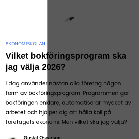
EKONOMISKOLAN
Vilket bokföringsprogram ska
jag välja 2026?
I dag använder nästan alla företag någon
form av bokföringsprogram. Programmen gör
bokföringen enklare, automatiserar mycket av
arbetet och hjälper dig att hålla koll på
företagets ekonomi. Men vilket ska jag välja?
Gustaf Oscarson