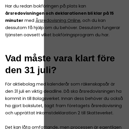
Har du redan bokföringen på plats kan
årsredovisningen och deklarationen bli klar på 15
minuter
med
Årsredovisning Online
, och du kan
dessutom få hjälp om du behöver. Dessutom fungerar
tjänsten oavsett vilket bokföringsprogram du har.
Vad måste vara klart före
den 31 juli?
För aktiebolag med kalenderår som räkenskapsår är
den 31 juli en viktig deadline. Då ska årsredovisningen ha
kommit in till Bolagsverket. Innan dess behöver du också
ha gjort bokslutet, tagit fram företagets årsredovisning
och upprättat Inkomstdeklaration 2 till Skatteverket.
Det kan låta omfattande, men processen är egentligen