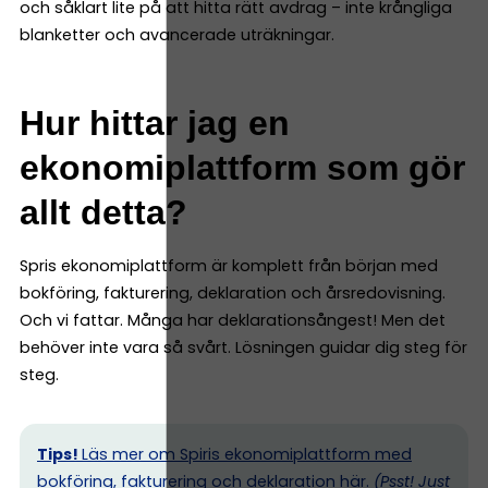
och såklart lite på att hitta rätt avdrag – inte krångliga
blanketter och avancerade uträkningar.
Hur hittar jag en
ekonomiplattform som gör
allt detta?
Spris ekonomiplattform är komplett från början med
bokföring, fakturering, deklaration och årsredovisning.
Och vi fattar. Många har deklarationsångest! Men det
behöver inte vara så svårt. Lösningen guidar dig steg för
steg.
Tips!
Läs mer om Spiris ekonomiplattform med
bokföring, fakturering och deklaration här.
(Psst! Just