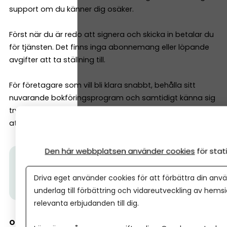
support om du känner dig osäker.
Först när du är redo att signera och skicka in betalar du
för tjänsten. Det finns inga abonnemang eller löpande
avgifter att ta ställning till.
För företagare som vill bli klara snabbt, behålla sitt
nuvarande bokföringsprogram och samtidigt känna sig
trygga med att allt blir rätt kan det vara ett enkelt sätt
att få årsredovisningen över mållinjen innan deadline.
Den här webbplatsen använder cookies
för sta
Prova Årsredovisning Online här.
Du kan testa helt
gratis och betalar först när det är dags att lämna
Driva eget använder cookies för att förbättra din anvä
in – du binder dig inte till något.
underlag till förbättring och vidareutveckling av hems
relevanta erbjudanden till dig.
Om Årsredovisning Online