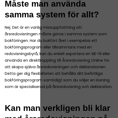
Måste man använda
samma system för allt?
Nej. Det är en vanlig missuppfattning att
årsredovisningen måste göras i samma system som
bokföringen. Har du bokfört året i exempelvis ett
bokföringsprogram eller tillsammans med en
redovisningsbyrå, kan du enkelt exportera en SIE-fil eller
använda en direktkoppling till Årsredovisning Online för
att skapa själva årsredovisningen och deklarationen.
Detta ger dig flexibiliteten att behålla ditt befintliga
bokföringsprogram samtidigt som du väljer en lösning
som är specialiserad på årsredovisning och deklaration.
Kan man verkligen bli klar