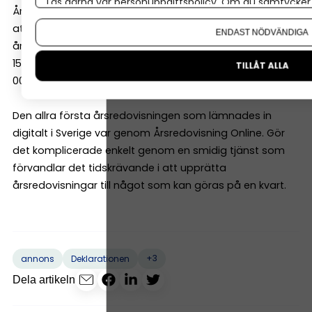
Läs gärna vår
personuppgiftspolicy
. Om du samtycker t
Årsredovisning Online grundades 2013 med ambitionen
Om du vill ändra ditt val i efterhand hittar du den möjl
att underlätta arbetet kring deklaration och
ENDAST NÖDVÄNDIGA
årsredovisningar för Sveriges företagare. Idag är över
150 000 årsredovisningar inlämnade via systemet av 40
TILLÅT ALLA
000+ användare.
Den allra första årsredovisningen som lämnades in
digitalt i Sverige var genom Årsredovisning Online. Gör
det komplicerade enkelt genom en smidig tjänst som
förvandlar det tidskrävande i att upprätta
årsredovisningar till något som kan göras på en kvart.
+3
annons
Deklarationen
Dela artikeln