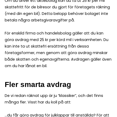
Om du driver ett aktiebolag kan du ta ut 25 kr per mil
skattefritt för de bilresor du gjort för företagets räkning
(med din egen bil). Detta belopp behöver bolaget inte
betala några arbetsgivaravgifter på.
För enskild firma och handelsbolag gäller att du kan
göra avdrag med 25 kr per körd mil i verksamheten. Du
kan inte ta ut skattefri ersättning från dessa
företagsformer, men genom att göra avdrag minskar
både skatten och egenavgifterna. Avdragen gäller även
om du har lånat en bil.
Fler smarta avdrag
De vi redan räknat upp är ju “klassiker”, och det finns
många fler. Visst har du koll på att:
…du får göra avdrag för julklappar till anställda? För att