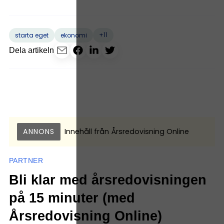
+11
starta eget
ekonomi
Dela artikeln
ANNONS
Innehåll från
Årsredovisning Online
PARTNER
Bli klar med årsredovisningen
på 15 minuter (med
Årsredovisning Online)