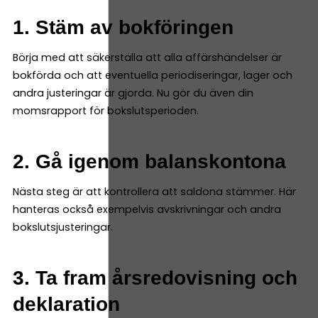
1. Stäm av bokföringen
Börja med att säkerställa att alla affärshändelser är
bokförda och att eventuella periodiseringar, lager och
andra justeringar är gjorda. Nu gör du även din
momsrapport för bokslutsperioden.
2. Gå igenom balanskontona
Nästa steg är att kontrollera att saldona stämmer. Här
hanteras också exempelvis avskrivningar och andra
bokslutsjusteringar.
3. Ta fram årsredovisning och
deklaration