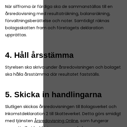
När siffrorna är färdiga ska de sammanställas till en
årsredovisning med resultaträkning, balansräkning,
förvaltningsberättelse och noter. Samtidigt räknas
bolagsskatten fram och företagets deklaration
upprättas.
4. Håll årsstämma
Styrelsen ska skriva under årsredovisningen och bolaget
ska hålla årsstämma där resultatet fastställs.
5. Skicka in handlingarna
Slutligen skickas årsredovisningen till Bolagsverket och
Inkomstdeklaration 2 till Skatteverket. Detta görs smidigt
med tjänsten
Årsredovisning Online
, som fungerar