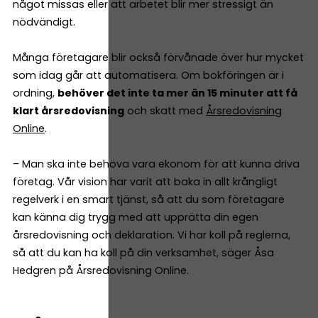
något missas eller att arbetet blir mer stressigt än
nödvändigt.
Många företagare blir också förvånade över hur mycket
som idag går att automatisera. Om bokföringen är i
ordning,
behöver det inte ta mer än 15 minuter att få
klart årsredovisning
och skatt med
Årsredovisning
Online
.
– Man ska inte behöva vara ekonom för att kunna driva
företag. Vår vision har varit att baka in allt krångligt
regelverk i en smart tjänst, så att du som företagare
kan känna dig trygg med att upprätta din egen
årsredovisning och deklaration. Vi har koll på reglerna,
så att du kan ha koll på din verksamhet, säger Åsa
Hedgren på Årsredovisning Online.