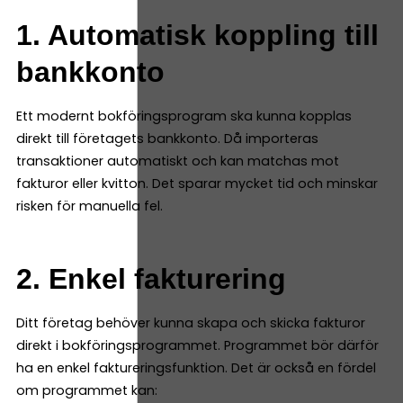
1. Automatisk koppling till
bankkonto
Ett modernt bokföringsprogram ska kunna kopplas
direkt till företagets bankkonto. Då importeras
transaktioner automatiskt och kan matchas mot
fakturor eller kvitton. Det sparar mycket tid och minskar
risken för manuella fel.
2. Enkel fakturering
Ditt företag behöver kunna skapa och skicka fakturor
direkt i bokföringsprogrammet. Programmet bör därför
ha en enkel faktureringsfunktion. Det är också en fördel
om programmet kan: