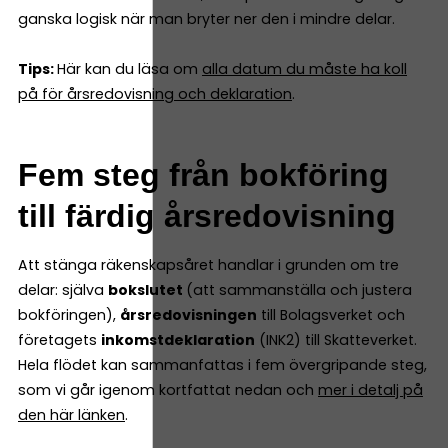
ganska logisk när man bryter ner den i mindre delar.
Tips:
Här kan du läsa om
alla datum du måste ha koll
på för årsredovisning och deklaration
.
Fem steg från bokföring
till färdig årsredovisning
Att stänga räkenskapsåret handlar i grunden om tre
delar: själva
bokslutet
(att sammanställa och justera
bokföringen),
årsredovisningen
till Bolagsverket och
företagets
inkomstdeklaration
(INK2) till Skatteverket.
Hela flödet kan sammanfattas i fem övergripande steg,
som vi går igenom kortfattat nedan och
mer i detalj på
den här länken
.