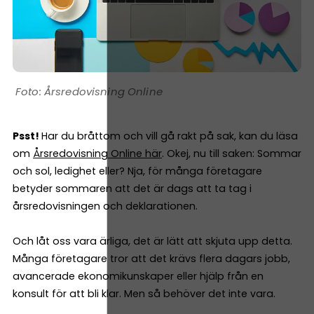
Årsredovisning Online
Psst!
Har du bråttom och vill gå rakt på sak, kan du läsa
om
Årsredovisning Online här
. Okej, nu till saken: Sommar
och sol, ledighet eller? Nja, för många företagare
betyder sommaren att det är dags att ta tag i
årsredovisningen och deklarationen.
Och låt oss vara ärliga, det är lätt att skjuta upp detta.
Många företagare tror att det krävs flera dagars jobb,
avancerade ekonomikunskaper eller hjälp från en
konsult för att bli klar. Men så behöver det inte vara.