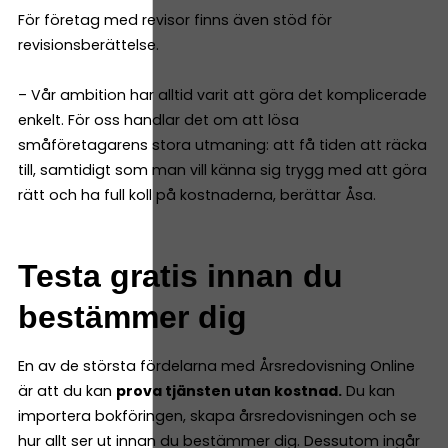
För företag med revisor finns även stöd för
revisionsberättelse.
– Vår ambition har alltid varit att göra det komplicerade
enkelt. För oss handlar det om att lösa
småföretagarens stora utmaning: att få tiden att räcka
till, samtidigt som man vill känna sig trygg med att göra
rätt och ha full koll på kostnaderna, berättar Åsa.
Testa gratis innan du
bestämmer dig
En av de största fördelarna med Årsredovisning Online
är att du kan
prova tjänsten utan kostnad.
Du kan
importera bokföringen, skapa årsredovisningen och se
hur allt ser ut innan du bestämmer dig. Dessutom ingår