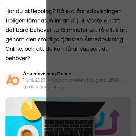
Har du aktiebolag? Då ska årsredovisningen
troligen lämnas in innan 31 juli. Visste du att
det bara behöver ta 15 minuter att få allt klart
genom den smidiga tjänsten Årsredovisning
Online, och att du kan få all support du
behöver?
Årsredovisning Online
1 juni, 2026
•
Uppdaterades 1 augusti, 2026
•
5 minuters läsning