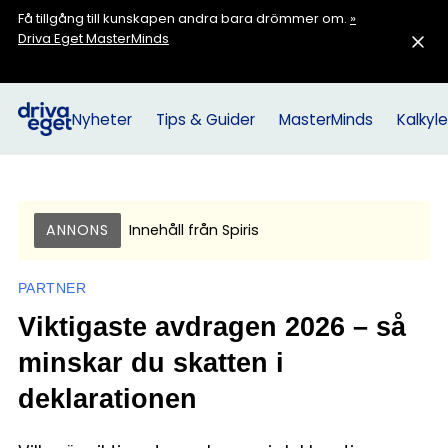
Få tillgång till kunskapen andra bara drömmer om.
»
Driva Eget MasterMinds
Nyheter
Tips & Guider
MasterMinds
Kalkyle
ANNONS
Innehåll från
Spiris
PARTNER
Viktigaste avdragen 2026 – så
minskar du skatten i
deklarationen