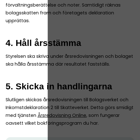
förvaltningsberättelse och noter. Samtidigt räknas
bolagsskatten fram och företagets deklaration
upprättas.
4. Håll årsstämma
Styrelsen ska skriva under årsredovisningen och bolaget
ska hålla årsstämma där resultatet fastställs.
5. Skicka in handlingarna
Slutligen skickas årsredovisningen till Bolagsverket och
Inkomstdeklaration 2 till Skatteverket. Detta görs smidigt
med tjänsten
Årsredovisning Online
, som fungerar
oavsett vilket bokföringsprogram du har.