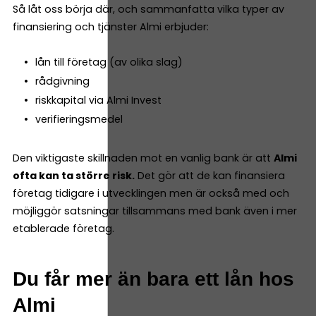
Så låt oss börja där, och sammanfatta vilka typer av
finansiering och tjänster Almi erbjuder:
lån till företag (av olika slag)
rådgivning
riskkapital via Almi Invest
verifieringsmedel
Den viktigaste skillnaden mot en vanlig bank är att
Almi
ofta kan ta större risk.
Det gör att de kan finansiera
företag tidigare i utvecklingen men är också med och
möjliggör satsningar tillsammans med bank även i mer
etablerade företag.
Du får mer än bara ett lån hos
Almi