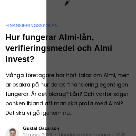
FINANSIERINGSSKOLAN
Hur fungerar Almi-lån,
verifieringsmedel och Almi
Invest?
Många företagare har hört talas om Almi, men
är osäkra på hur deras finansiering egentligen
fungerar. Är det bidrag? Lån? Och varför säger
banken ibland att man ska prata med Almi?
Det ska vi gå igenom nu.
Gustaf Oscarson
21 mars, 2026
•
Uppdaterades 1 augusti, 2026