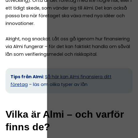
utveckling). Ofta är det företag med lite högre risk, eller i
ett tidigt skede, som vänder sig till Almi. Det kan också
passa bra när företaget ska växa med nya idéer och
innovationer.
Alright, nog snackat. Låt oss gå igenom hur finansiering
via Almi fungerar – för det kan faktiskt handla om såväl
lån som verifieringsmedel och riskkapital.
Tips från Almi:
Så här kan Almi finansiera ditt
företag
– läs om olika typer av lån
Vilka är Almi – och varför
finns de?