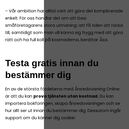
– Vår ambition har alltid varit att göra det komplicerade
enkelt. För oss handlar det om att lösa
småföretagarens stora utmaning: att få tiden att räcka
till, samtidigt som man vill känna sig trygg med att göra
rätt och ha full koll på kostnaderna, berättar Åsa.
Testa gratis innan du
bestämmer dig
En av de största fördelarna med Årsredovisning Online
är att du kan
prova tjänsten utan kostnad.
Du kan
importera bokföringen, skapa årsredovisningen och se
hur allt ser ut innan du bestämmer dig. Dessutom ingår
support om du känner dig osäker.