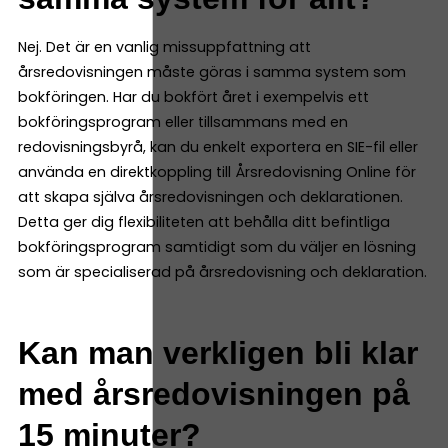
Nej. Det är en vanlig missuppfattning att
årsredovisningen måste göras i samma system som
bokföringen. Har du bokfört året i exempelvis ett
bokföringsprogram eller tillsammans med en
redovisningsbyrå, kan du enkelt exportera en SIE-fil eller
använda en direktkoppling till Årsredovisning Online för
att skapa själva årsredovisningen och deklarationen.
Detta ger dig flexibiliteten att behålla ditt befintliga
bokföringsprogram samtidigt som du väljer en lösning
som är specialiserad på årsredovisning och deklaration.
Kan man verkligen bli klar
med årsredovisningen på
15 minuter?