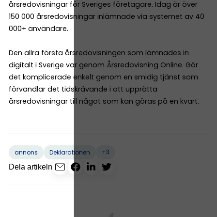
årsredovisningar för Sveriges företagare. Idag är över
150 000 årsredovisningar inlämnade via systemet av 40
000+ användare.
Den allra första årsredovisningen som lämnades in
digitalt i Sverige var genom Årsredovisning Online. Gör
det komplicerade enkelt genom en smidig tjänst som
förvandlar det tidskrävande i att upprätta
årsredovisningar till något som kan göras på en kvart.
+3
annons
Deklarationen
Dela artikeln