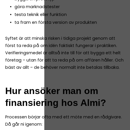
göra marknadstester
testa teknik eller funktion
ta fram en första version av produkten
Syftet är att minska risken i tidiga projekt genom att
först ta reda på om idén faktiskt fungerar i praktiken.
Verifieringsmedel är alltså inte till för att bygga ett helt
företag – utan för att ta reda på om affären håller. Och
bäst av allt – de behöver normalt inte betalas tillbaka.
Hur ansöker man om
finansiering hos Almi?
Processen börjar ofta med ett möte med en rådgivare.
Då går ni igenom: