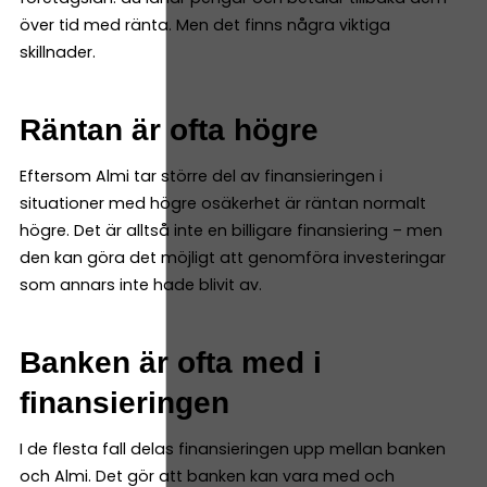
över tid med ränta. Men det finns några viktiga
skillnader.
Räntan är ofta högre
Eftersom Almi tar större del av finansieringen i
situationer med högre osäkerhet är räntan normalt
högre. Det är alltså inte en billigare finansiering – men
den kan göra det möjligt att genomföra investeringar
som annars inte hade blivit av.
Banken är ofta med i
finansieringen
I de flesta fall delas finansieringen upp mellan banken
och Almi. Det gör att banken kan vara med och