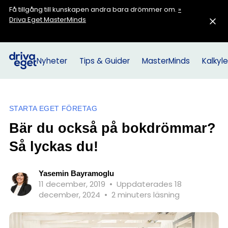
Få tillgång till kunskapen andra bara drömmer om.
»
Driva Eget MasterMinds
Nyheter
Tips & Guider
MasterMinds
Kalkyle
STARTA EGET FÖRETAG
Bär du också på bokdrömmar?
Så lyckas du!
Yasemin Bayramoglu
11 december, 2019
•
Uppdaterades 18
december, 2024
•
2 minuters läsning