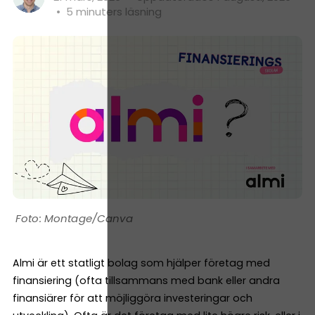
•
5 minuters läsning
Montage/Canva
Almi är ett statligt bolag som hjälper företag med
finansiering (ofta tillsammans med bank eller andra
finansiärer för att möjliggöra investeringar och