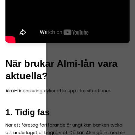
När brukar Almi-lån vara
aktuella?
Almi-finansiering dyker ofta upp i tre situationer.
1. Tidig fas
När ett företag fortfarande är ungt kan banken tycka
att underlaget är begränsat. Då kan Almi gå in med en