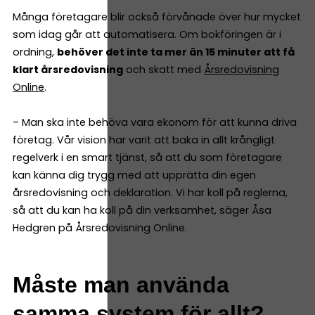
Många företagare blir också förvånade över hur mycket
som idag går att automatisera. Om bokföringen är i
ordning,
behöver det inte ta mer än 15 minuter att få
klart årsredovisning
och skatt med
Årsredovisning
Online
.
– Man ska inte behöva vara ekonom för att kunna driva
företag. Vår vision har varit att baka in allt krångligt
regelverk i en smart tjänst, så att du som företagare
kan känna dig trygg med att upprätta din egen
årsredovisning och deklaration. Vi har koll på reglerna,
så att du kan ha koll på din verksamhet, säger Åsa
Hedgren på Årsredovisning Online.
Måste man använda
samma system för allt?