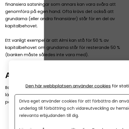
finansiera satsningar som annars kan vara svåra att
genomföra på egen hand. Ofta krävs det också att
grundarna (eller andra finansiärer) står för en del av
kapitalbehovet.
Ett vanligt exempel är att Almi kan stå för 50 % av
kapitalbehovet om grundarna står för resterande 50 %
(banken måste således inte vara med).
Affärsidén väger tungt
Den här webbplatsen använder cookies
för sta
Banker tittar ofta mycket på historiska siffror. Almi
lägger däremot ofta lika stor vikt vid företagets
Driva eget använder cookies för att förbättra din anvä
potential. De tittar till exempel på:
underlag till förbättring och vidareutveckling av hems
relevanta erbjudanden till dig.
affärsmodell
marknad