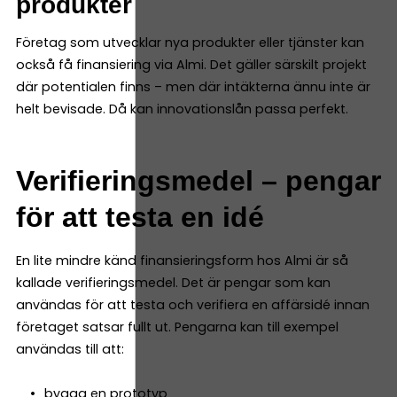
produkter
Företag som utvecklar nya produkter eller tjänster kan
också få finansiering via Almi. Det gäller särskilt projekt
där potentialen finns – men där intäkterna ännu inte är
helt bevisade. Då kan innovationslån passa perfekt.
Verifieringsmedel – pengar
för att testa en idé
En lite mindre känd finansieringsform hos Almi är så
kallade verifieringsmedel. Det är pengar som kan
användas för att testa och verifiera en affärsidé innan
företaget satsar fullt ut. Pengarna kan till exempel
användas till att:
bygga en prototyp