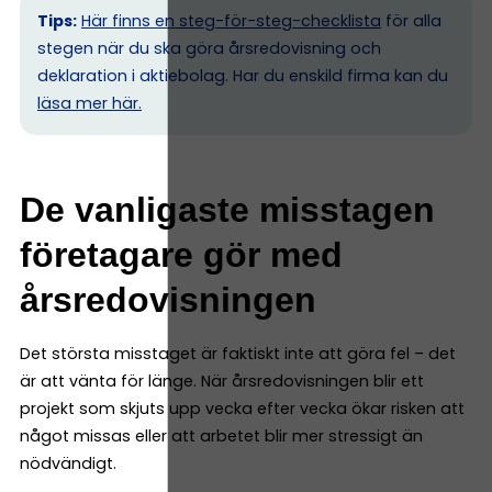
Tips:
Här finns en steg-för-steg-checklista
för alla
stegen när du ska göra årsredovisning och
deklaration i aktiebolag. Har du enskild firma kan du
l
äsa mer här.
De vanligaste misstagen
företagare gör med
årsredovisningen
Det största misstaget är faktiskt inte att göra fel – det
är att vänta för länge. När årsredovisningen blir ett
projekt som skjuts upp vecka efter vecka ökar risken att
något missas eller att arbetet blir mer stressigt än
nödvändigt.