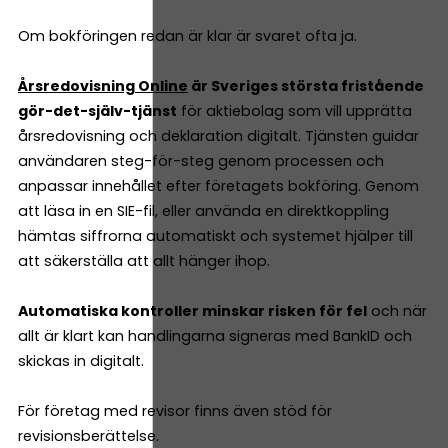
Om bokföringen redan är klar är svaret ofta ja.
Årsredovisning Online
är Sveriges största fristående
gör-det-själv-tjänst
för aktiebolag som vill upprätta
årsredovisning och deklaration digitalt. Tjänsten guidar
användaren steg-för-steg genom processen och
anpassar innehållet efter företagets bokföring. Genom
att läsa in en SIE-fil, eller använda en direktkoppling
hämtas siffrorna automatiskt och systemet hjälper till
att säkerställa att allt hänger ihop.
Automatiska kontroller minskar risken för fel
och när
allt är klart kan handlingarna signeras med BankID och
skickas in digitalt.
För företag med revisor finns även stöd för
revisionsberättelse.