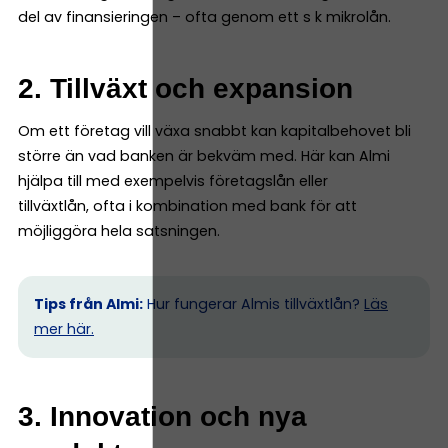
del av finansieringen – ofta genom ett s k mikrolån.
2. Tillväxt och expansion
Om ett företag vill växa snabbt kan kapitalbehovet bli
större än vad banken är bekväm med. Här kan Almi
hjälpa till med exempelvis företagslån eller
tillväxtlån, ofta i kombination med bank för att
möjliggöra hela satsningen.
Tips från Almi:
Hur fungerar Almis tillväxtlån?
Läs
mer här.
3. Innovation och nya