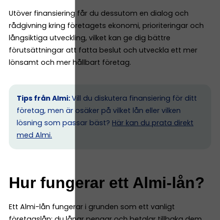
Utöver finansiering får du dessutom en dialog och
rådgivning kring företagets ekonomi, prioriteringar och
långsiktiga utveckling, vilket kan ge dig bättre
förutsättningar att fatta beslut och utveckla ett mer
lönsamt och mer hållbart företag.
Tips från Almi:
Vill du diskutera finansiering för ditt
företag, men är osäker på vilket lån eller vilken
lösning som passar bäst?
Här kan du prata direkt
med Almi.
Hur fungerar ett Almi-lån?
Ett Almi-lån fungerar i grunden som ett vanligt
företagslån: du lånar pengar och betalar tillbaka dem