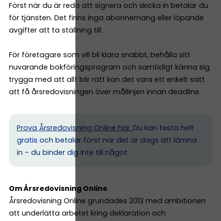
Först när du är redo att signera och skicka in betalar du
för tjänsten. Det finns inga abonnemang eller löpande
avgifter att ta ställning till.
För företagare som vill bli klara snabbt, behålla sitt
nuvarande bokföringsprogram och samtidigt känna sig
trygga med att allt blir rätt kan det vara ett enkelt sätt
att få årsredovisningen över mållinjen innan deadline.
Prova Årsredovisning Online här.
Du kan testa helt
gratis och betalar först när det är dags att lämna
in – du binder dig inte till något.
Om Årsredovisning Online
Årsredovisning Online grundades 2013 med ambitionen
att underlätta arbetet kring deklaration och