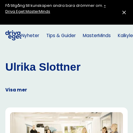
Få tillgång till kunskapen andra bara drömmer om.
»
Driva Eget MasterMinds
Nyheter
Tips & Guider
MasterMinds
Kalkyle
Ulrika Slottner
Visa mer