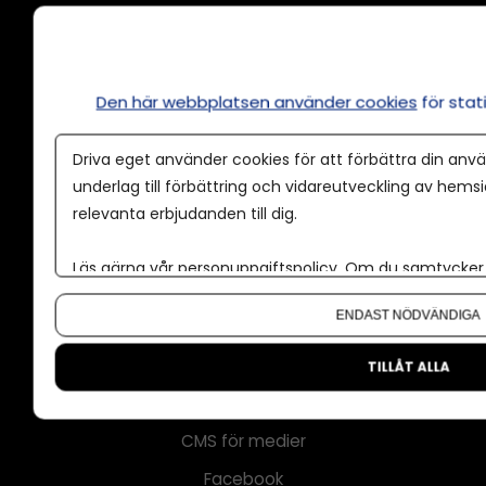
Annonsera
Den här webbplatsen använder cookies
för sta
Om cookies
Driva eget använder cookies för att förbättra din anvä
Våra användarvillkor
underlag till förbättring och vidareutveckling av hems
Policy för AI
relevanta erbjudanden till dig.
Annonspolicy
Läs gärna vår
personuppgiftspolicy
. Om du samtycker t
Tillgänglighet
Om du vill ändra ditt val i efterhand hittar du den möjl
ENDAST NÖDVÄNDIGA
Kontakt
Om oss
TILLÅT ALLA
Nyhetsbrev
CMS för medier
Facebook