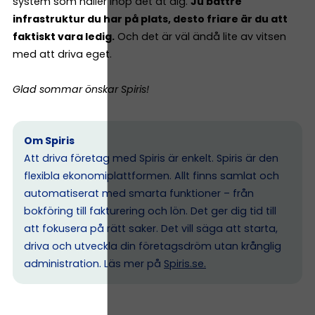
system som håller ihop det åt dig.
Ju bättre
infrastruktur du har på plats, desto friare är du att
faktiskt vara ledig.
Och det är väl ändå lite av vitsen
med att driva eget.
Glad sommar önskar Spiris!
Om Spiris
Att driva företag med Spiris är enkelt. Spiris är den
flexibla ekonomiplattformen. Allt finns samlat och
automatiserat med smarta funktioner – från
bokföring till fakturering och lön. Det ger dig tid till
att fokusera på rätt saker. Det vill säga att starta,
driva och utveckla din företagsdröm utan krånglig
administration. Läs mer på
Spiris.se
.