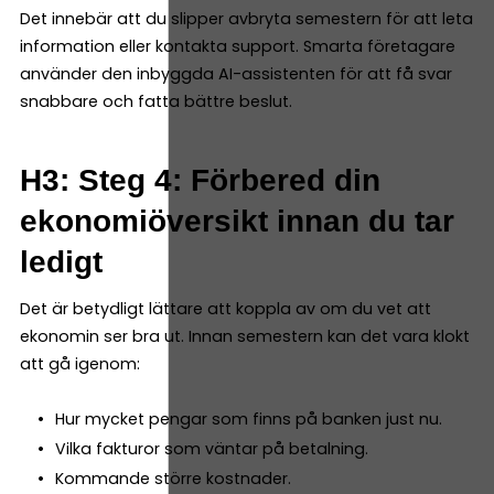
Det innebär att du slipper avbryta semestern för att leta
information eller kontakta support. Smarta företagare
använder den inbyggda AI-assistenten för att få svar
snabbare och fatta bättre beslut.
H3: Steg 4: Förbered din
ekonomiöversikt innan du tar
ledigt
Det är betydligt lättare att koppla av om du vet att
ekonomin ser bra ut. Innan semestern kan det vara klokt
att gå igenom:
Hur mycket pengar som finns på banken just nu.
Vilka fakturor som väntar på betalning.
Kommande större kostnader.