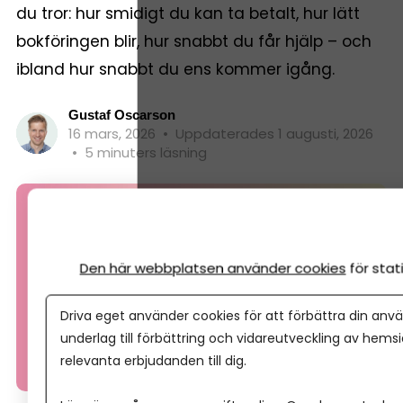
du tror: hur smidigt du kan ta betalt, hur lätt
bokföringen blir, hur snabbt du får hjälp – och
ibland hur snabbt du ens kommer igång.
Gustaf Oscarson
16 mars, 2026
•
Uppdaterades 1 augusti, 2026
•
5 minuters läsning
Den här webbplatsen använder cookies
för sta
Driva eget använder cookies för att förbättra din anvä
underlag till förbättring och vidareutveckling av hems
relevanta erbjudanden till dig.