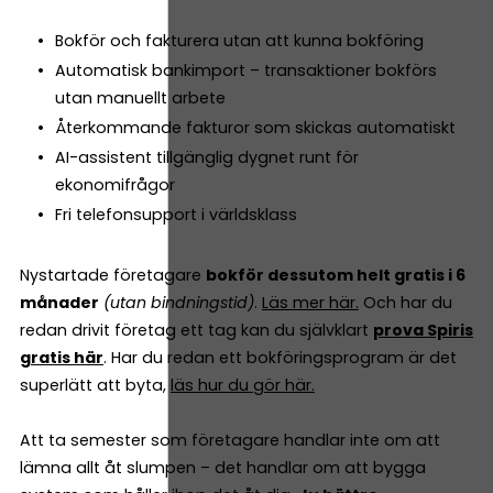
Bokför och fakturera utan att kunna bokföring
Automatisk bankimport – transaktioner bokförs
utan manuellt arbete
Återkommande fakturor som skickas automatiskt
AI-assistent tillgänglig dygnet runt för
ekonomifrågor
Fri telefonsupport i världsklass
Nystartade företagare
bokför dessutom helt gratis i 6
månader
(utan bindningstid)
.
Läs mer här.
Och har du
redan drivit företag ett tag kan du självklart
prova Spiris
gratis här
. Har du redan ett bokföringsprogram är det
superlätt att byta,
läs hur du gör här.
Att ta semester som företagare handlar inte om att
lämna allt åt slumpen – det handlar om att bygga