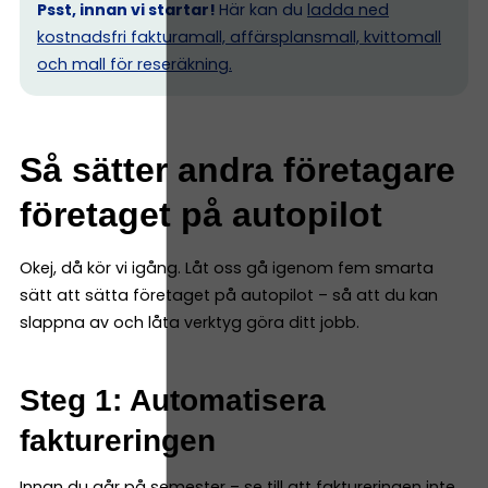
Psst, innan vi startar!
Här kan du
ladda ned
kostnadsfri fakturamall, affärsplansmall, kvittomall
och mall för reseräkning.
Så sätter andra företagare
företaget på autopilot
Okej, då kör vi igång. Låt oss gå igenom fem smarta
sätt att sätta företaget på autopilot – så att du kan
slappna av och låta verktyg göra ditt jobb.
Steg 1: Automatisera
faktureringen
Innan du går på semester – se till att faktureringen inte