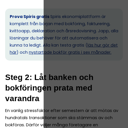
Prova Spiris gratis
Spiris ekonomiplattform är
komplett från början med bokföring, fakturering,
kvittoapp, deklaration och årsredovisning. Japp, alla
lösningar du behöver för att automatisera och
kunna ta ledigt. Alla kan testa gratis (
läs hur gör det
här
) och
nystartade bokför gratis i sex månader.
Steg 2: Låt banken och
bokföringen prata med
varandra
En vanlig stressfaktor efter semestern är att mötas av
hundratals transaktioner som ska stämmas av och
bokföras. Därför väljer många företagare en