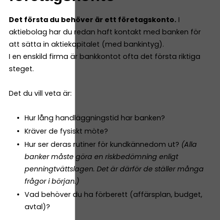
Det första du behöver är ett företagskonto.
I
aktiebolag har du redan haft kontakt med banken för
att sätta in aktiekapitalet (med bankintyg).
I en enskild firma är bankkontot ofta det första riktiga
steget.
Det du vill veta är:
Hur lång handläggningstid har banken?
Kräver de fysiskt möte?
Hur ser deras rutiner för kundkännedom ut?
(Alla
banker måste göra en riskbedömning enligt
penningtvättslagen. Det är därför de ställer många
frågor i början.)
Vad behöver du ha förberett (affärsplan, budget,
avtal)?