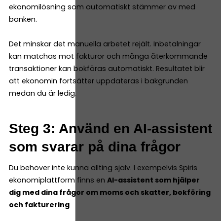
ekonomilösning som automatiskt stämmer av med
banken.
Det minskar det manuella arbetet rejält. Inbetalningar
kan matchas mot fakturor och många återkommande
transaktioner kan bokföras automatiskt. Resultatet blir
att ekonomin fortsätter uppdateras i bakgrunden
medan du är ledig.
Steg 3: Använd en AI-assistent
som svarar på dina frågor
Du behöver inte kunna allting själv. I exempelvis Spiris
ekonomiplattform finns en
AI-assistent som hjälper
dig med dina frågor om moms och skatter, bokföring
och fakturering