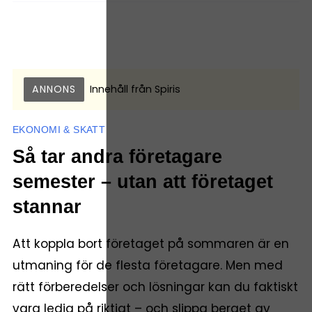
ANNONS
Innehåll från
Spiris
EKONOMI & SKATT
Så tar andra företagare
semester – utan att företaget
stannar
Att koppla bort företaget på sommaren är en
utmaning för de flesta företagare. Men med
rätt förberedelser och lösningar kan du faktiskt
vara ledig på riktigt – och slippa berget av