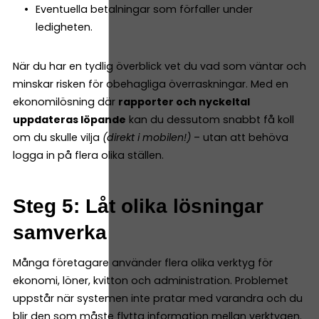
Eventuella betalningar som förfaller under
ledigheten.
När du har en tydlig överblick vet du vad som väntar och
minskar risken för obehagliga överraskningar. Med en
ekonomilösning där
rapporter och nyckeltal
uppdateras löpande
kan du dessutom snabbt få koll
om du skulle vilja
(direkt i mobilen!)
– utan att behöva
logga in på flera olika ställen.
Steg 5: Låt olika lösningar
samverka
Många företagare använder flera olika verktyg för
ekonomi, löner, kvitton och administration. Problemet
uppstår när systemen inte pratar med varandra och du
blir den som måste flytta information mellan verktygen.