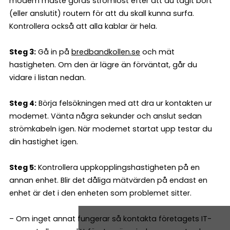
modem måste göras strömlöst efter att du tagit bort
(eller anslutit) routern för att du skall kunna surfa.
Kontrollera också att alla kablar är hela.
Steg 3:
Gå in på
bredbandkollen.se
och mät
hastigheten. Om den är lägre än förväntat, går du
vidare i listan nedan.
Steg 4:
Börja felsökningen med att dra ur kontakten ur
modemet. Vänta några sekunder och anslut sedan
strömkabeln igen. När modemet startat upp testar du
din hastighet igen.
Steg 5:
Kontrollera uppkopplingshastigheten på en
annan enhet. Blir det dåliga mätvärden på endast en
enhet är det i den enheten som problemet sitter.
– Om inget annat fungerar så kontakta företagets IT-