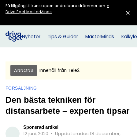
Få tillgång till kunskapen andra bara drömmer om.
»
Driva Eget MasterMinds
Nyheter
Tips & Guider
MasterMinds
Kalkyle
ANNONS
Innehåll från
Tele2
FÖRSÄLJNING
Den bästa tekniken för
distansarbete – experten tipsar
Sponsrad artikel
12 juni, 2020
•
Uppdaterades 18 december,