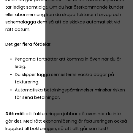
tar ledigt samtidigt. Om du har återkommande kunder
eller abonnemang kan du skapa fakturor i förväg och
schemalägga dem så att de skickas automatiskt vid
rätt datum.
Det ger flera fördelar:
Pengarna fortsätter att komma in även när du är
ledig.
Du slipper lägga semesterns vackra dagar på
fakturering.
Automatiska betalningspåminnelser minskar risken
för sena betalningar.
Ditt mål:
att faktureringen jobbar på även när du inte
gör det. Med rätt ekonomilösning är faktureringen också
kopplad till bokföringen, så att allt går sömlöst!