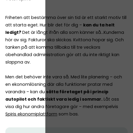
Friheten att bestämma över sin tid är ett starkt motiv till
att starta eget. Hur blir det för dig –
kan du ta helt
ledigt?
Det är långt ifrån alla som känner så…Kunderna
hör av sig. Fakturor ska skickas. Kvittona hopar sig. Och
tanken på att komma tillbaka till tre veckors
obehandlad administration gör att du inte riktigt kan
slappna av.
Men det behöver inte vara så. Med lite planering – och
en ekonomilösning där alla funktioner pratar med
varandra – kan du
sätta företaget på i princip
autopilot och faktiskt vara ledig i sommar.
Låt oss
visa dig hur andra företagare gör – med exempelvis
Spiris ekonomiplattform
som bas.