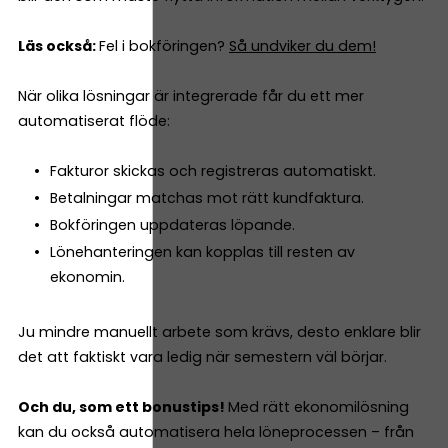
Läs också:
Fel i bokföringen?
Så undviker du dem!
När olika lösningar är integrerade får du ett mer
automatiserat flöde:
Fakturor skickas och registreras automatiskt.
Betalningar matchas mot rätt kundfaktura.
Bokföringen uppdateras löpande.
Lönehanteringen kan kopplas till resten av
ekonomin.
Ju mindre manuellt arbete som krävs, desto enklare blir
det att faktiskt vara ledig när semestern väl börjar.
Och du, som ett bonustips!
Med rätt ekonomilösning
kan du också automatisera hela löneprocessen – från