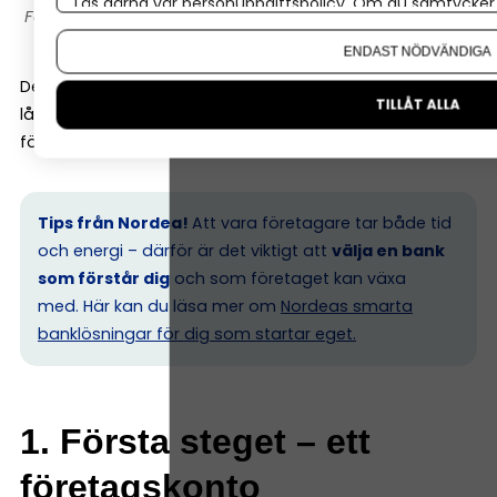
Läs gärna vår
personuppgiftspolicy
. Om du samtycker t
Montage/Canva
Om du vill ändra ditt val i efterhand hittar du den möjl
ENDAST NÖDVÄNDIGA
Det handlar alltså inte bara om månadsavgiften. Alright,
TILLÅT ALLA
låt oss gå igenom hur du väljer rätt bank för ditt
företag.
Tips från Nordea!
Att vara företagare tar både tid
och energi – därför är det viktigt att
välja en bank
som förstår dig
och som företaget kan växa
med. Här kan du läsa mer om
Nordeas smarta
banklösningar för dig som startar eget.
1. Första steget – ett
företagskonto