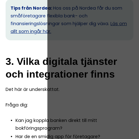
Tips från Nordea:
Hos oss på Nordea får du som
småföretagare flexibla bank- och
finansieringslösningar som hjälper dig växa.
Läs om
allt som ingår här.
3. Vilka digitala tjänster
och integrationer finns
Det här är underskattat.
Fråga dig:
Kan jag koppla banken direkt till mitt
bokföringsprogram?
Har de en smidig app för företagare?