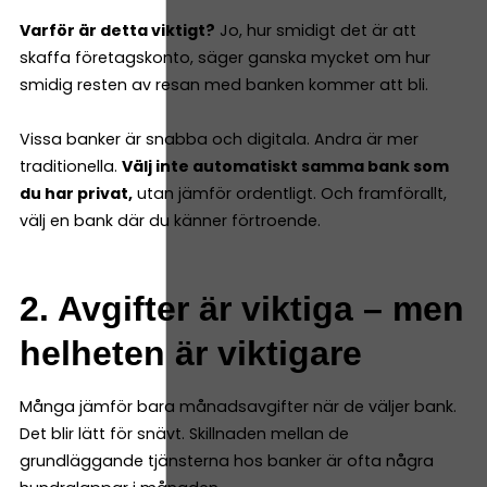
Varför är detta viktigt?
Jo, hur smidigt det är att
skaffa företagskonto, säger ganska mycket om hur
smidig resten av resan med banken kommer att bli.
Vissa banker är snabba och digitala. Andra är mer
traditionella.
Välj inte automatiskt samma bank som
du har privat,
utan jämför ordentligt. Och framförallt,
välj en bank där du känner förtroende.
2. Avgifter är viktiga – men
helheten är viktigare
Många jämför bara månadsavgifter när de väljer bank.
Det blir lätt för snävt. Skillnaden mellan de
grundläggande tjänsterna hos banker är ofta några