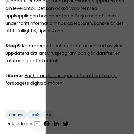
support eller om ditt företag är mindre, supporten hos
din leverantör. Det kan också vara fel med
uppkopplingen hos operatören. Börja med att läsa
under “driftinformation” hos operatören, kanske är det
ett tillfälligt fel, tipsar Anna.
Steg 6:
Kontrollera att enheten inte är smittad av virus.
Uppdatera ditt antivirusprogram och gör därefter en
fullständig datorkontroll.
Läs mer:
Här hittar du lösningarna för att sätta upp
företagets digitala möten.
+5
annons
tele2
Dela artikeln