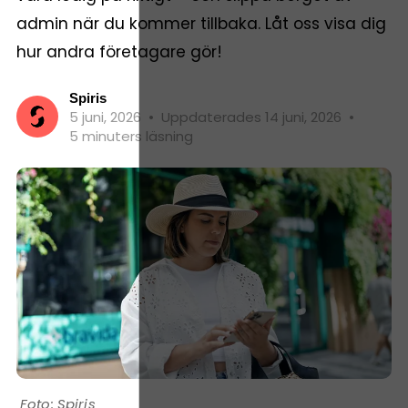
admin när du kommer tillbaka. Låt oss visa dig
hur andra företagare gör!
Spiris
5 juni, 2026
•
Uppdaterades 14 juni, 2026
•
5 minuters läsning
Spiris