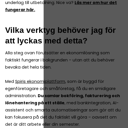
underlag till utbetalning. Nice va?
Läs mer om hur det
fungerar här.
Vilka verktyg behöver jag för
att lyckas med detta?
Alla steg ovan förutsätter en ekonomilösning som
faktiskt fungerar i bakgrunden – utan att du behöver
bevaka det hela tiden.
Med
Spiris ekonomiplattform
, som är byggd för
egenföretagare och småföretag, få du en smidigare
administration.
Du samlar bokföring, fakturering och
lönehantering på ett ställe
, med bankintegration, AI-
assistent och smarta automatiseringar som gör att du
kan fokusera på det du faktiskt vill göra – oavsett om
det är ditt arbete eller din semester.