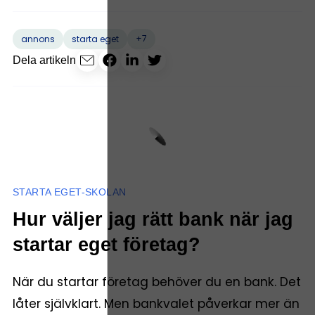
+7
annons
starta eget
Dela artikeln
STARTA EGET-SKOLAN
Hur väljer jag rätt bank när jag
startar eget företag?
När du startar företag behöver du en bank. Det
låter självklart. Men bankvalet påverkar mer än