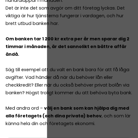
hundralappar i månaden.
Det är inte det som avgör om ditt företag lyckas. Det
viktiga är hur tjänsterna fungerar i vardagen, och hur
brett utbud banken har.
Om banken tar 1 200 kr extra per år men sparar dig 2
timmar i månaden, är det sannolikt en bättre affär
ändå.
Säg till exempel att du valt en bank bara för att få låga
avgifter. Vad händer då när du behöver lån eller
checkkredit? Eller när du också behöver privat bolån via
banken? Högst troligt kommer du att behöva byta bank.
Med andra ord –
välj en bank som kan hjälpa dig med
alla företagets (och dina privata) behov
, och som lär
känna hela din och företagets ekonomi.