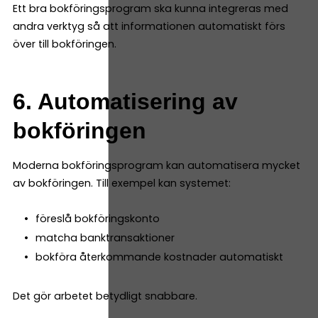
Ett bra bokföringsprogram ska kunna integreras med
andra verktyg så att informationen automatiskt förs
över till bokföringen.
6. Automatisering av
bokföringen
Moderna bokföringsprogram kan automatisera mycket
av bokföringen. Till exempel kan systemet:
föreslå bokföringskonto
matcha banktransaktioner
bokföra återkommande kostnader automatiskt
Det gör arbetet betydligt snabbare.