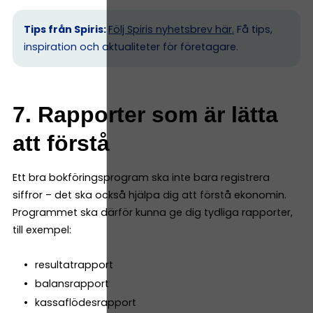
Tips från Spiris:
Följ Spiris nyhetsbrev här.
Få tips,
inspiration och aktualiteter för företagare.
7. Rapporter som är lätta
att förstå
Ett bra bokföringsprogram ska inte bara registrera
siffror – det ska också hjälpa dig att förstå ekonomin.
Programmet ska därför kunna ge dig tydliga rapporter,
till exempel:
resultatrapport
balansrapport
kassaflödesrapport