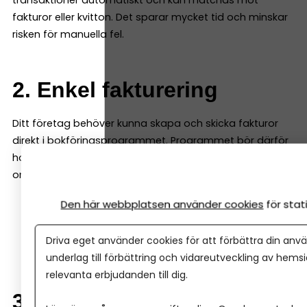
transaktioner automatiskt och kan matchas mot
fakturor eller kvitton. Det sparar mycket tid och minskar
risken för manuella fel.
2. Enkel fakturering
Ditt företag behöver kunna skapa och skicka fakturor
direkt i bokföringsprogrammet. Programmet bör därför
ha en enkel faktureringsfunktion. Det är också en fördel
om programmet kan:
Den här webbplatsen använder cookies
för sta
skicka fakturor digitalt (även e-faktura)
hantera påminnelser
Driva eget använder cookies för att förbättra din anvä
registrera betalningar automatiskt
underlag till förbättring och vidareutveckling av hems
relevanta erbjudanden till dig.
3. Automatisk