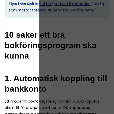
Tips från Spiris:
Bokför gratis – i 6 månader!
För dig
som startat företag de senaste 12 månaderna.
10 saker ett bra
bokföringsprogram ska
kunna
1. Automatisk koppling till
bankkonto
Ett modernt bokföringsprogram ska kunna kopplas
direkt till företagets bankkonto. Då importeras