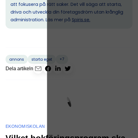
att fokusera på rätt saker. Det vill säga att starta,
driva och utveckla din företagsdröm utan krånglig
administration. Läs mer på
Spiris.se
.
+7
annons
starta eget
Dela artikeln
EKONOMISKOLAN