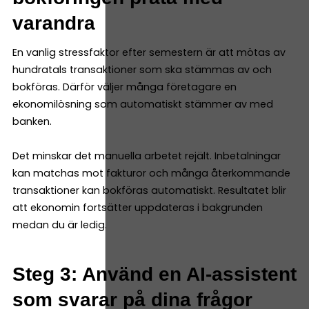
varandra
En vanlig stressfaktor efter semestern är att mötas av
hundratals transaktioner som ska stämmas av och
bokföras. Därför väljer många företagare en
ekonomilösning som automatiskt stämmer av med
banken.
Det minskar det manuella arbetet rejält. Inbetalningar
kan matchas mot fakturor och många återkommande
transaktioner kan bokföras automatiskt. Resultatet blir
att ekonomin fortsätter uppdateras i bakgrunden
medan du är ledig.
Steg 3: Använd en AI-assistent
som svarar på dina frågor