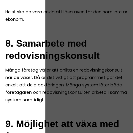
Helst ska de vara enkla att läsa även för den som inte är
ekonom.
8. Samarbete med
redovisningskonsult
Många företag väljer att anlita en redovisningskonsult
när de växer. Då är det viktigt att programmet gör det
enkelt att dela bokföringen. Många system låter både
företagaren och redovisningskonsulten arbeta i samma
system samtidigt.
9. Möjlighet att växa med