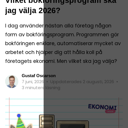
Vilket bokföringsprogram ska
jag välja 2026?
I dag använder nästan alla företag någon
form av bokföringsprogram. Programmen gör
bokföringen enklare, automatiserar mycket av
arbetet och hjälper dig att hålla koll på
företagets ekonomi. Men vilket ska jag välja?
Gustaf Oscarson
7 juni, 2026
•
Uppdaterades 2 augusti, 2026
•
3 minuters läsning