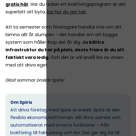
gratis här
. Har du redan ett bokföringsprogram är det
superlätt att byta,
läs hur du gör här.
Att ta semester som företagare handlar inte om att
lämna allt åt slumpen – det handlar om att bygga
system som håller ihop det åt dig.
Ju bättre
infrastruktur du har på plats, desto friare är du att
faktiskt vara ledig.
Och det är väl ändå lite av vitsen
med att driva eget.
Glad sommar önskar Spiris!
Om Spiris
Att driva företag med Spiris är enkelt. Spiris är den
flexibla ekonomiplattformen. Allt finns samlat och
automatiserat med smarta funktioner – från
bokföring till fakturering och lön. Det ger dig tid till