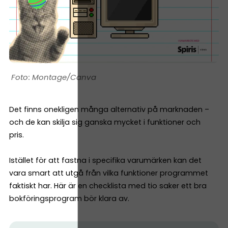
Montage/Canva
Det finns onekligen många alternativ på marknaden –
och de kan skilja sig ganska mycket i funktioner och
pris.
Istället för att fastna i specifika varumärken kan det
vara smart att utgå från vilka funktioner programmet
faktiskt har. Här är en checklista med tio saker ett bra
bokföringsprogram bör klara av.