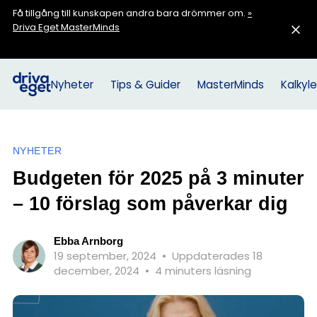
Få tillgång till kunskapen andra bara drömmer om.
»
Driva Eget MasterMinds
Nyheter
Tips & Guider
MasterMinds
Kalkyle
NYHETER
Budgeten för 2025 på 3 minuter
– 10 förslag som påverkar dig
Ebba Arnborg
19 september, 2024
•
Uppdaterades 18
december, 2024
•
4 minuters läsning