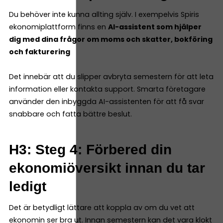
Du behöver inte kunna allting själv. I exempelvis Spiris
ekonomiplattform finns en
AI-assistent som hjälper
dig med dina frågor om moms och skatter, bokföring
och fakturering
Det innebär att du slipper avbryta semestern för att leta
information eller kontakta support. Smarta företagare
använder den inbyggda AI-assistenten för att få svar
snabbare och fatta bättre beslut.
H3: Steg 4: Förbered din
ekonomiöversikt innan du tar
ledigt
Det är betydligt lättare att koppla av om du vet att
ekonomin ser bra ut. Innan semestern kan det vara klokt