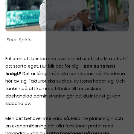
Spiris
Friheten att bestämma över sin tid är ett starkt motiv till
att starta eget. Hur blir det för dig –
kan du ta helt
ledigt?
Det är långt ifrån alla som känner så…Kunderna
hör av sig. Fakturor ska skickas. Kvittona hopar sig. Och
tanken på att komma tillbaka till tre veckors
obehandlad administration gör att du inte riktigt kan
slappna av.
Men det behöver inte vara så. Med lite planering – och
en ekonomilösning där alla funktioner pratar med
varandra – kan du
sätta företaget på i princip