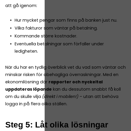
att gå igenom:
Hur mycket pengar som finns på banken just nu.
Vilka fakturor som väntar på betalning.
Kommande större kostnader.
Eventuella betalningar som förfaller under
ledigheten.
När du har en tydlig överblick vet du vad som väntar och
minskar risken för obehagliga överraskningar. Med en
ekonomilösning där
rapporter och nyckeltal
uppdateras löpande
kan du dessutom snabbt få koll
om du skulle vilja
(direkt i mobilen!)
– utan att behöva
logga in på flera olika ställen.
Steg 5: Låt olika lösningar