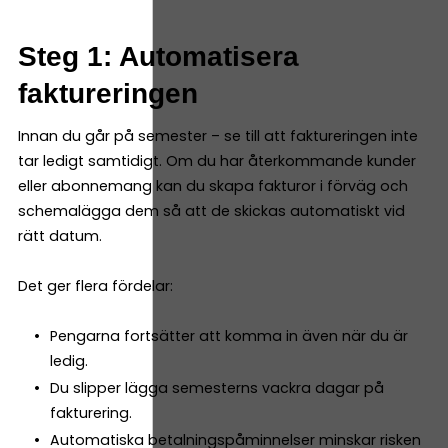
Steg 1: Automatisera
faktureringen
Innan du går på semester – se till att faktureringen inte
tar ledigt samtidigt. Om du har återkommande kunder
eller abonnemang kan du skapa fakturor i förväg och
schemalägga dem så att de skickas automatiskt vid
rätt datum.
Det ger flera fördelar:
Pengarna fortsätter att komma in även när du är
ledig.
Du slipper lägga semesterns vackra dagar på
fakturering.
Automatiska betalningspåminnelser minskar risken