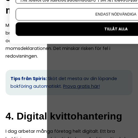
Läs gärna vår
personuppgiftspolicy
. Om du samtycker t
momsberäkning
Om du vill ändra ditt val i efterhand hittar du den möjl
ENDAST NÖDVÄNDIGA
Momsredovisning är en central del av bokföringen. Ett
TILLÅT ALLA
bra bokföringsprogram räknar automatiskt ut moms
och kan skapa en momsrapport som ligger till grund för
momsdeklarationen. Det minskar risken för fel i
redovisningen.
Tips från Spiris:
Sköt det mesta av din löpande
bokföring automatiskt.
Prova gratis här!
4. Digital kvittohantering
I dag arbetar många företag helt digitalt. Ett bra