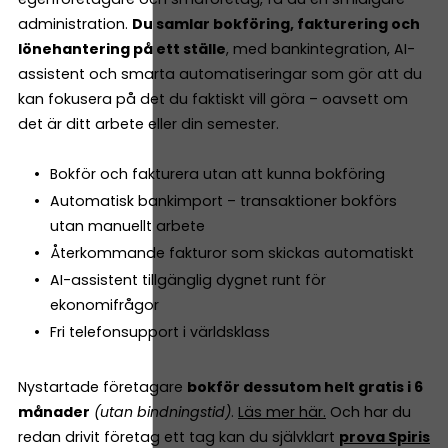
administration.
Du samlar bokföring, fakturering och
lönehantering på ett ställe
, med bankintegration, AI-
assistent och smarta automatiseringar som gör att du
kan fokusera på det du faktiskt vill göra – oavsett om
det är ditt arbete eller din semester.
Bokför och fakturera utan att kunna bokföring
Automatisk bankimport – transaktioner bokförs
utan manuellt arbete
Återkommande fakturor som skickas automatiskt
AI-assistent tillgänglig dygnet runt för
ekonomifrågor
Fri telefonsupport i världsklass
Nystartade företagare
bokför dessutom helt gratis i 6
månader
(utan bindningstid)
.
Läs mer här.
Och har du
redan drivit företag ett tag kan du självklart
prova Spiris