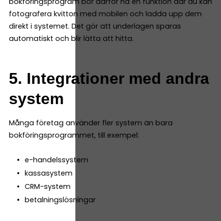
bokföringsprogram bör därför ha en funktion där du kan
fotografera kvitton med mobilen och ladda upp dem
direkt i systemet. Det gör att underlagen sparas
automatiskt och blir lätta att hitta.
5. Integrationer med andra
system
Många företag använder fler system än bara
bokföringsprogrammet, till exempel:
e-handelssystem
kassasystem
CRM-system
betalningslösningar