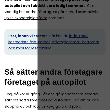
autopilot och faktiskt vara ledig i sommar.
Låt oss
visa dig hur andra företagare gör – med exempelvis
Spiris ekonomiplattform
som bas.
Psst, innan vi startar!
Här kan du
ladda ned
kostnadsfri fakturamall, affärsplansmall, kvittomall
och mall för reseräkning.
Så sätter andra företagare
företaget på autopilot
Okej, då kör vi igång. Låt oss gå igenom fem smarta
sätt att sätta företaget på autopilot – så att du kan
slappna av och låta verktyg göra ditt jobb.