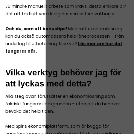
Ju mindre manuellt arbete som krävs, desto enklare blir
det att faktiskt vara ledig när semestern väl börjar.
Och du, som ett bonustips!
Med rätt ekonomilösning
kan du också automatisera hela löneprocessen – från
underlag till utbetalning. Nice va?
Läs mer om hur det
fungerar här.
Vilka verktyg behöver jag för
att lyckas med detta?
Alla steg ovan förutsätter en ekonomilösning som
faktiskt fungerar i bakgrunden – utan att du behöver
bevaka det hela tiden.
Med
Spiris ekonomiplattform
, som är byggd för
egenföretagare och småföretag, få du en smidigare