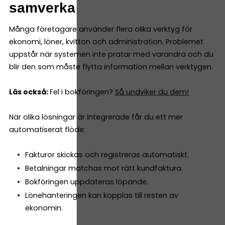
samverka
Många företagare använder flera olika verktyg för
ekonomi, löner, kvitton och administration. Problemet
uppstår när systemen inte pratar med varandra och du
blir den som måste flytta information mellan verktygen.
Läs också:
Fel i bokföringen?
Så undviker du dem!
När olika lösningar är integrerade får du ett mer
automatiserat flöde:
Fakturor skickas och registreras automatiskt.
Betalningar matchas mot rätt kundfaktura.
Bokföringen uppdateras löpande.
Lönehanteringen kan kopplas till resten av
ekonomin.