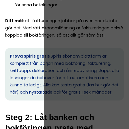
för sena betalningar.
Ditt mål:
att faktureringen jobbar på även när du inte
gör det. Med rätt ekonomilösning är faktureringen också
kopplad till bokföringen, så att allt går sömlöst!
Prova Spiris gratis
Spiris ekonomiplattform är
komplett från början med bokföring, fakturering,
kvittoapp, deklaration och årsredovisning. Japp, alla
lösningar du behöver för att automatisera och
kunna ta ledigt. Alla kan testa gratis (
läs hur gör det
här
) och
nystartade bokför gratis i sex månader.
Steg 2: Låt banken och
bokföringen prata med