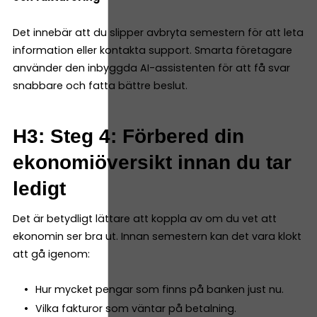
Det innebär att du slipper avbryta semestern för att leta
information eller kontakta support. Smarta företagare
använder den inbyggda AI-assistenten för att få svar
snabbare och fatta bättre beslut.
H3: Steg 4: Förbered din
ekonomiöversikt innan du tar
ledigt
Det är betydligt lättare att koppla av om du vet att
ekonomin ser bra ut. Innan semestern kan det vara klokt
att gå igenom:
Hur mycket pengar som finns på banken just nu.
Vilka fakturor som väntar på betalning.