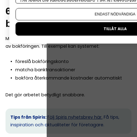
Läs gärna vår
personuppgiftspolicy
. Om du samtycker t
Om du vill ändra ditt val i efterhand hittar du den möjl
6. Automatisering av
ENDAST NÖDVÄNDIGA
bokföringen
TILLÅT ALLA
Moderna bokföringsprogram kan automatisera mycket
av bokföringen. Till exempel kan systemet:
föreslå bokföringskonto
matcha banktransaktioner
bokföra återkommande kostnader automatiskt
Det gör arbetet betydligt snabbare.
Tips från Spiris:
Följ Spiris nyhetsbrev här.
Få tips,
inspiration och aktualiteter för företagare.