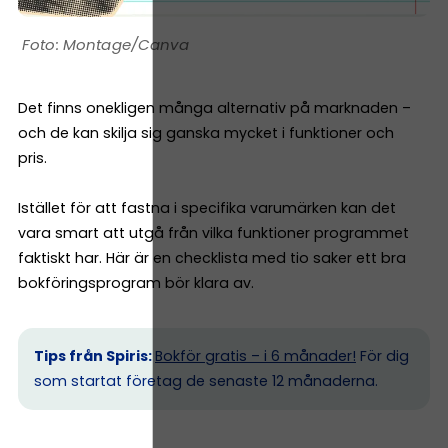
Montage/Canva
Det finns onekligen många alternativ på marknaden –
och de kan skilja sig ganska mycket i funktioner och
pris.
Istället för att fastna i specifika varumärken kan det
vara smart att utgå från vilka funktioner programmet
faktiskt har. Här är en checklista med tio saker ett bra
bokföringsprogram bör klara av.
Tips från Spiris:
Bokför gratis – i 6 månader!
För dig
som startat företag de senaste 12 månaderna.