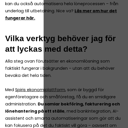
kan du också automatisera hela löneprocessen – från
underlag till utbetalning. Nice va?
Läs mer om hur det
fungerar här.
Vilka verktyg behöver jag för
att lyckas med detta?
Alla steg ovan förutsätter en ekonomilösning som
faktiskt fungerar i bakgrunden – utan att du behöver
bevaka det hela tiden.
Med
Spiris ekonomiplattform
, som är byggd för
egenföretagare och småföretag, få du en smidigare
administration.
Du samlar bokföring, fakturering och
lönehantering på ett ställe
, med bankintegration, AI-
assistent och smarta automatiseringar som gör att du
kan fokusera på det du faktiskt vill göra – oavsett om