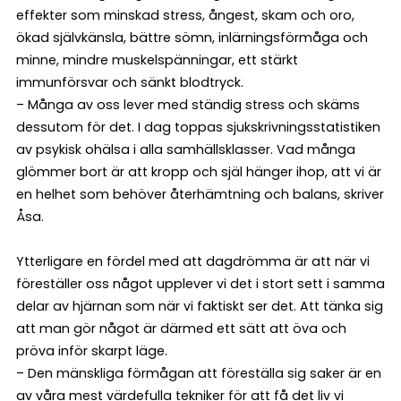
effekter som minskad stress, ångest, skam och oro,
ökad självkänsla, bättre sömn, inlärningsförmåga och
minne, mindre muskelspänningar, ett stärkt
immunförsvar och sänkt blodtryck.
– Många av oss lever med ständig stress och skäms
dessutom för det. I dag toppas sjukskrivningsstatistiken
av psykisk ohälsa i alla samhällsklasser. Vad många
glömmer bort är att kropp och själ hänger ihop, att vi är
en helhet som behöver återhämtning och balans, skriver
Åsa.
Ytterligare en fördel med att dagdrömma är att när vi
föreställer oss något upplever vi det i stort sett i samma
delar av hjärnan som när vi faktiskt ser det. Att tänka sig
att man gör något är därmed ett sätt att öva och
pröva inför skarpt läge.
– Den mänskliga förmågan att föreställa sig saker är en
av våra mest värdefulla tekniker för att få det liv vi