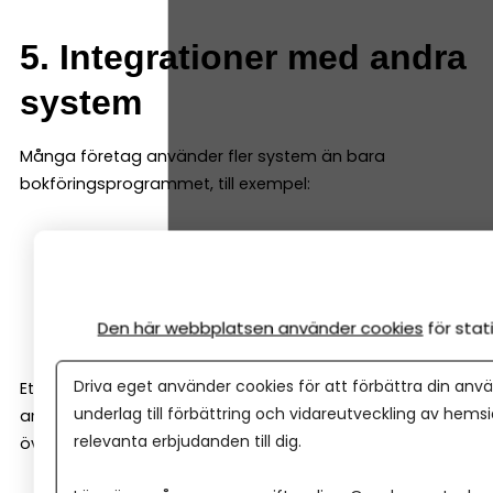
5. Integrationer med andra
system
Många företag använder fler system än bara
bokföringsprogrammet, till exempel:
e-handelssystem
kassasystem
CRM-system
Den här webbplatsen använder cookies
för sta
betalningslösningar
Driva eget använder cookies för att förbättra din anvä
Ett bra bokföringsprogram ska kunna integreras med
underlag till förbättring och vidareutveckling av hems
andra verktyg så att informationen automatiskt förs
relevanta erbjudanden till dig.
över till bokföringen.