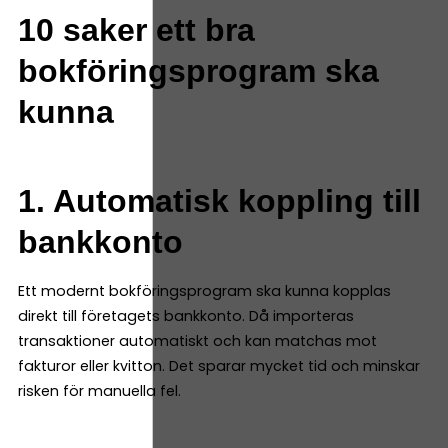
10 saker ett bra
bokföringsprogram ska
kunna
1. Automatisk koppling till
bankkonto
Ett modernt bokföringsprogram ska kunna kopplas
direkt till företagets bankkonto. Då importeras
transaktioner automatiskt och kan matchas mot
fakturor eller kvitton. Det sparar mycket tid och minskar
risken för manuella fel.