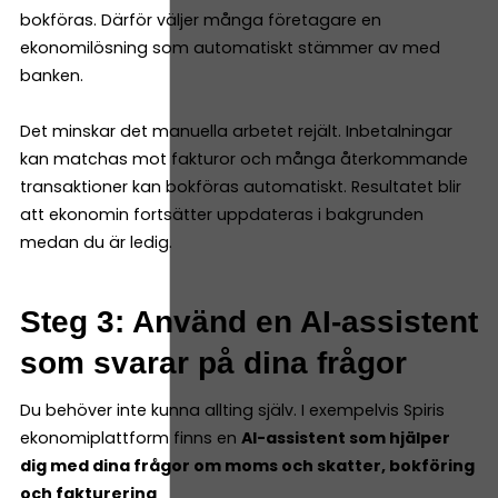
bokföras. Därför väljer många företagare en
ekonomilösning som automatiskt stämmer av med
banken.
Det minskar det manuella arbetet rejält. Inbetalningar
kan matchas mot fakturor och många återkommande
transaktioner kan bokföras automatiskt. Resultatet blir
att ekonomin fortsätter uppdateras i bakgrunden
medan du är ledig.
Steg 3: Använd en AI-assistent
som svarar på dina frågor
Du behöver inte kunna allting själv. I exempelvis Spiris
ekonomiplattform finns en
AI-assistent som hjälper
dig med dina frågor om moms och skatter, bokföring
och fakturering