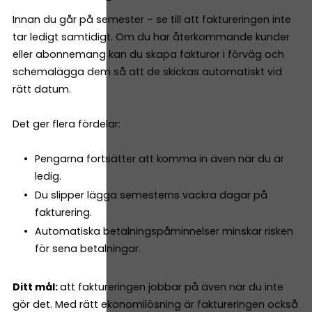
Innan du går på semester – se till att faktureringen inte
tar ledigt samtidigt. Om du har återkommande kunder
eller abonnemang kan du skapa fakturor i förväg och
schemalägga dem så att de skickas automatiskt vid
rätt datum.
Det ger flera fördelar:
Pengarna fortsätter att komma in även när du är
ledig.
Du slipper lägga semesterns vackra dagar på
fakturering.
Automatiska betalningspåminnelser minskar risken
för sena betalningar.
Ditt mål:
att faktureringen jobbar på även när du inte
gör det. Med rätt ekonomilösning är faktureringen också