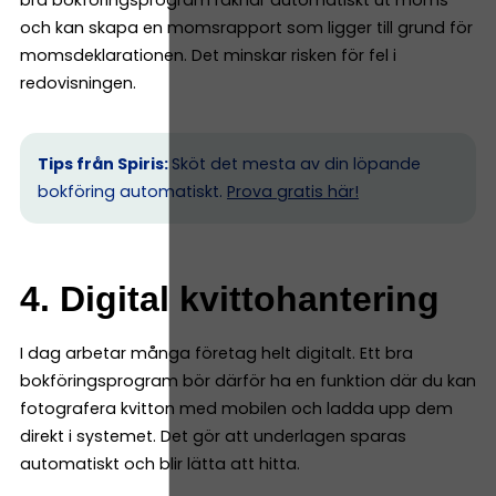
bra bokföringsprogram räknar automatiskt ut moms
och kan skapa en momsrapport som ligger till grund för
momsdeklarationen. Det minskar risken för fel i
redovisningen.
Tips från Spiris:
Sköt det mesta av din löpande
bokföring automatiskt.
Prova gratis här!
4. Digital kvittohantering
I dag arbetar många företag helt digitalt. Ett bra
bokföringsprogram bör därför ha en funktion där du kan
fotografera kvitton med mobilen och ladda upp dem
direkt i systemet. Det gör att underlagen sparas
automatiskt och blir lätta att hitta.