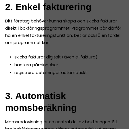
2. Enkel fakturering
Ditt företag behöver kunna skapa och skicka fakturor
direkt i bokföringsprogrammet. Programmet bör därför
ha en enkel faktureringsfunktion. Det är också en fördel
om programmet kan:
skicka fakturor digitalt (även e-faktura)
hantera påminnelser
registrera betalningar automatiskt
3. Automatisk
momsberäkning
Momsredovisning är en central del av bokföringen. Ett