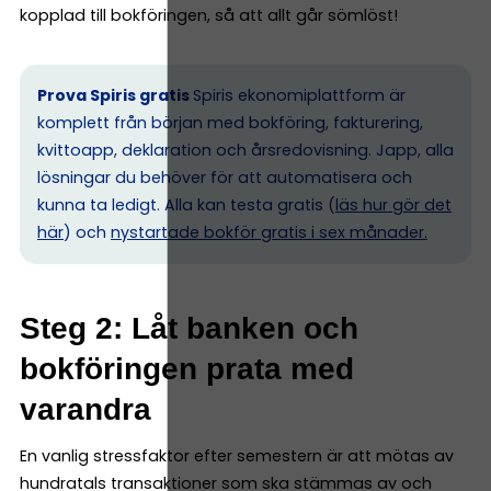
kopplad till bokföringen, så att allt går sömlöst!
Prova Spiris gratis
Spiris ekonomiplattform är
komplett från början med bokföring, fakturering,
kvittoapp, deklaration och årsredovisning. Japp, alla
lösningar du behöver för att automatisera och
kunna ta ledigt. Alla kan testa gratis (
läs hur gör det
här
) och
nystartade bokför gratis i sex månader.
Steg 2: Låt banken och
bokföringen prata med
varandra
En vanlig stressfaktor efter semestern är att mötas av
hundratals transaktioner som ska stämmas av och