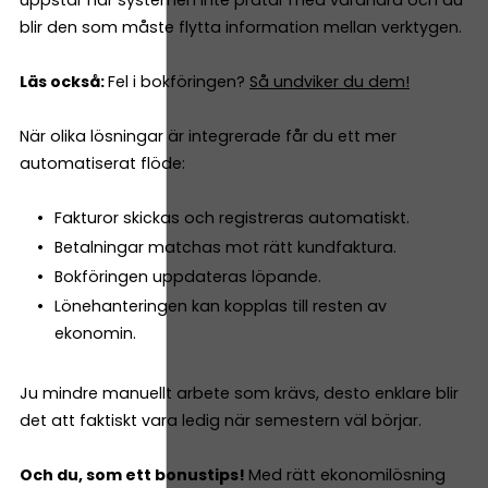
uppstår när systemen inte pratar med varandra och du
blir den som måste flytta information mellan verktygen.
Läs också:
Fel i bokföringen?
Så undviker du dem!
När olika lösningar är integrerade får du ett mer
automatiserat flöde:
Fakturor skickas och registreras automatiskt.
Betalningar matchas mot rätt kundfaktura.
Bokföringen uppdateras löpande.
Lönehanteringen kan kopplas till resten av
ekonomin.
Ju mindre manuellt arbete som krävs, desto enklare blir
det att faktiskt vara ledig när semestern väl börjar.
Och du, som ett bonustips!
Med rätt ekonomilösning