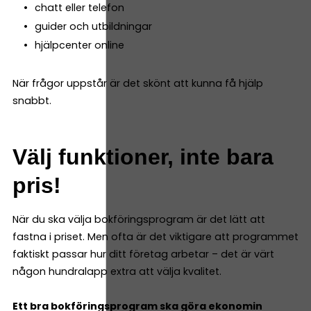
chatt eller telefon
guider och utbildningar
hjälpcenter online
När frågor uppstår är det skönt att kunna få hjälp
snabbt.
Välj funktioner, inte bara
pris!
När du ska välja bokföringsprogram är det lätt att
fastna i priset. Men ofta är det viktigare att programmet
faktiskt passar hur ditt företag arbetar – det är värt
någon hundralapp extra att välja kvalitet.
Ett bra bokföringsprogram ska göra ekonomin