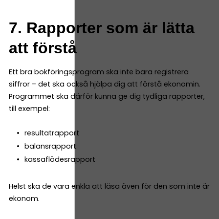
7. Rapporter som är lätta
att förstå
Ett bra bokföringsprogram ska inte bara registrera
siffror – det ska också hjälpa dig att förstå ekonomin.
Programmet ska därför kunna ge dig tydliga rapporter,
till exempel:
resultatrapport
balansrapport
kassaflödesrapport
Helst ska de vara enkla att läsa även för den som inte är
ekonom.