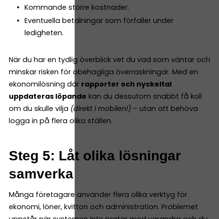
Kommande större kostnader.
Eventuella betalningar som förfaller under
ledigheten.
När du har en tydlig överblick vet du vad som väntar och
minskar risken för obehagliga överraskningar. Med en
ekonomilösning där
rapporter och nyckeltal
uppdateras löpande
kan du dessutom snabbt få koll
om du skulle vilja
(direkt i mobilen!)
– utan att behöva
logga in på flera olika ställen.
Steg 5: Låt olika lösningar
samverka
Många företagare använder flera olika verktyg för
ekonomi, löner, kvitton och administration. Problemet