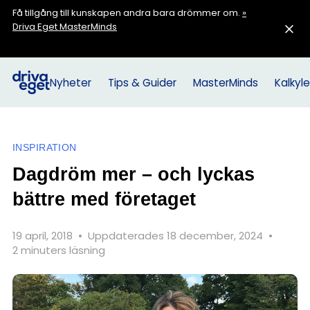
Få tillgång till kunskapen andra bara drömmer om.
»
Driva Eget MasterMinds
Nyheter
Tips & Guider
MasterMinds
Kalkyle
INSPIRATION
Dagdröm mer – och lyckas
bättre med företaget
19 april, 2018
•
Uppdaterades 18 december, 2024
•
2 minuters läsning