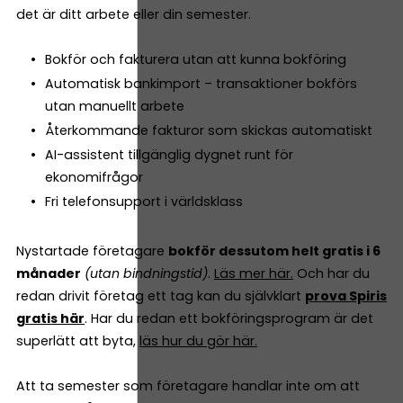
det är ditt arbete eller din semester.
Bokför och fakturera utan att kunna bokföring
Automatisk bankimport – transaktioner bokförs
utan manuellt arbete
Återkommande fakturor som skickas automatiskt
AI-assistent tillgänglig dygnet runt för
ekonomifrågor
Fri telefonsupport i världsklass
Nystartade företagare
bokför dessutom helt gratis i 6
månader
(utan bindningstid)
.
Läs mer här.
Och har du
redan drivit företag ett tag kan du självklart
prova Spiris
gratis här
. Har du redan ett bokföringsprogram är det
superlätt att byta,
läs hur du gör här.
Att ta semester som företagare handlar inte om att