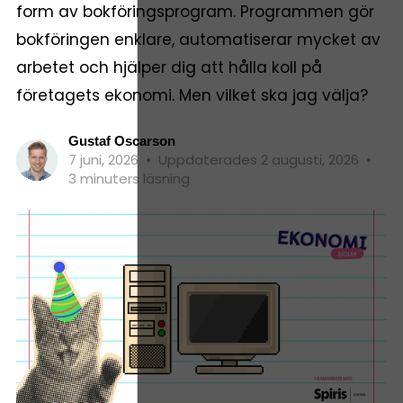
form av bokföringsprogram. Programmen gör
bokföringen enklare, automatiserar mycket av
arbetet och hjälper dig att hålla koll på
företagets ekonomi. Men vilket ska jag välja?
Gustaf Oscarson
7 juni, 2026
•
Uppdaterades 2 augusti, 2026
•
3 minuters läsning