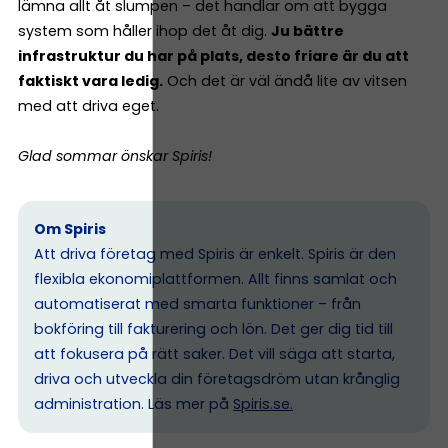
lämna allt åt slumpen – det handlar om att bygga
system som håller ihop det åt dig.
Ju bättre
infrastruktur du har på plats, desto friare är du att
faktiskt vara ledig.
Och det är väl ändå lite av vitsen
med att driva eget.
Glad sommar önskar Spiris!
Om Spiris
Att driva företag med Spiris är enkelt. Spiris är den
flexibla ekonomiplattformen. Allt finns samlat och
automatiserat med smarta funktioner – från
bokföring till fakturering och lön. Det ger dig tid till
att fokusera på rätt saker. Det vill säga att starta,
driva och utveckla din företagsdröm utan krånglig
administration. Läs mer på
Spiris.se
.