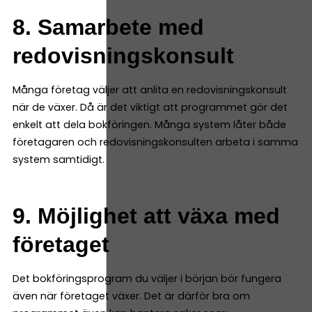
8. Samarbete med
redovisningskonsult
Många företag väljer att anlita en redovisningskonsult
när de växer. Då är det viktigt att programmet gör det
enkelt att dela bokföringen. Många system låter både
företagaren och redovisningskonsulten arbeta i samma
system samtidigt.
9. Möjlighet att växa med
företaget
Det bokföringsprogram du väljer i början bör fungera
även när företaget växer. Det är därför bra om