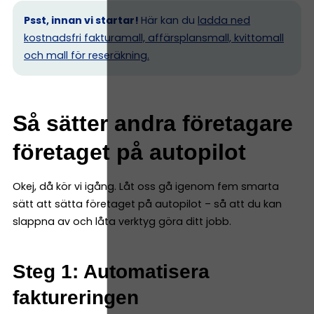
Psst, innan vi startar!
Här kan du
ladda ned
kostnadsfri fakturamall, affärsplansmall, kvittomall
och mall för reseräkning.
Så sätter andra företagare
företaget på autopilot
Okej, då kör vi igång. Låt oss gå igenom fem smarta
sätt att sätta företaget på autopilot – så att du kan
slappna av och låta verktyg göra ditt jobb.
Steg 1: Automatisera
faktureringen