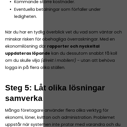
Kommande större kostnader.
Eventuella betalningar som förfaller under
ledigheten.
När du har en tydlig överblick vet du vad som väntar och
minskar risken för obehagliga överraskningar. Med en
ekonomilösning där
rapporter och nyckeltal
uppdateras löpande
kan du dessutom snabbt få koll
om du skulle vilja
(direkt i mobilen!)
– utan att behöva
logga in på flera olika ställen.
Steg 5: Låt olika lösningar
samverka
Många företagare använder flera olika verktyg för
ekonomi, löner, kvitton och administration. Problemet
uppstår när systemen inte pratar med varandra och du