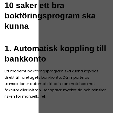
10 saker ett bra
bokföringsprogram ska
kunna
1. Automatisk koppling till
bankkonto
Ett modernt bokföringsprogram ska kunna kopplas
direkt till företagets bankkonto. Då importeras
transaktioner automatiskt och kan matchas mot
fakturor eller kvitton. Det sparar mycket tid och minskar
risken för manuella fel.