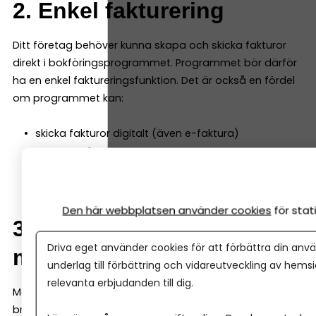
2. Enkel fakturering
Ditt företag behöver kunna skapa och skicka fakturor
direkt i bokföringsprogrammet. Programmet bör därför
ha en enkel faktureringsfunktion. Det är också en fördel
om programmet kan:
skicka fakturor digitalt (även e-faktura)
hantera påminnelser
registrera betalningar automatiskt
Den här webbplatsen använder cookies
för sta
3. Automatisk
Driva eget använder cookies för att förbättra din anvä
momsberäkning
underlag till förbättring och vidareutveckling av hems
relevanta erbjudanden till dig.
Momsredovisning är en central del av bokföringen. Ett
bra bokföringsprogram räknar automatiskt ut moms