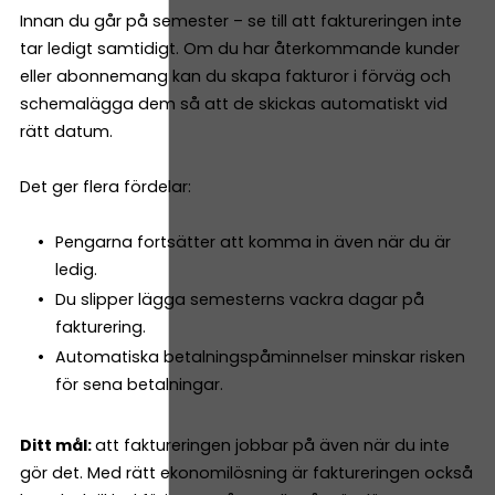
Innan du går på semester – se till att faktureringen inte
tar ledigt samtidigt. Om du har återkommande kunder
eller abonnemang kan du skapa fakturor i förväg och
schemalägga dem så att de skickas automatiskt vid
rätt datum.
Det ger flera fördelar:
Pengarna fortsätter att komma in även när du är
ledig.
Du slipper lägga semesterns vackra dagar på
fakturering.
Automatiska betalningspåminnelser minskar risken
för sena betalningar.
Ditt mål:
att faktureringen jobbar på även när du inte
gör det. Med rätt ekonomilösning är faktureringen också