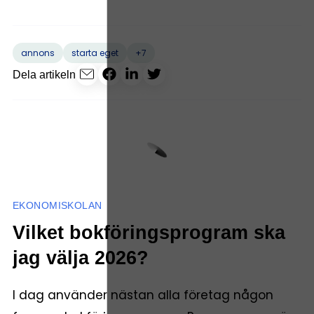
+7
annons
starta eget
Dela artikeln
EKONOMISKOLAN
Vilket bokföringsprogram ska
jag välja 2026?
I dag använder nästan alla företag någon