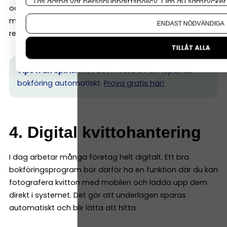
Läs gärna vår
personuppgiftspolicy
. Om du samtycker t
och kan skapa en momsrapport som ligger till grund för
Om du vill ändra ditt val i efterhand hittar du den möjl
momsdeklarationen. Det minskar risken för fel i
ENDAST NÖDVÄNDIGA
redovisningen.
TILLÅT ALLA
Tips från Spiris:
Sköt det mesta av din löpande
bokföring automatiskt.
Prova gratis här!
4. Digital kvittohantering
I dag arbetar många företag helt digitalt. Ett bra
bokföringsprogram bör därför ha en funktion där du kan
fotografera kvitton med mobilen och ladda upp dem
direkt i systemet. Det gör att underlagen sparas
automatiskt och blir lätta att hitta.