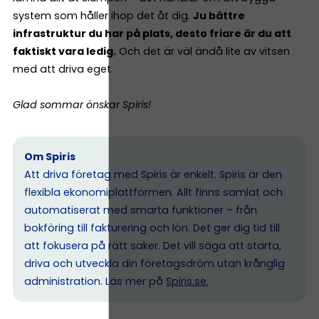
system som håller ihop det åt dig.
Ju bättre
infrastruktur du har på plats, desto friare är du att
faktiskt vara ledig.
Och det är väl ändå lite av vitsen
med att driva eget.
Glad sommar önskar Spiris!
Om Spiris
Att driva företag med Spiris är enkelt. Spiris är den
flexibla ekonomiplattformen. Allt finns samlat och
automatiserat med smarta funktioner – från
bokföring till fakturering och lön. Det ger dig tid till
att fokusera på rätt saker. Det vill säga att starta,
driva och utveckla din företagsdröm utan krånglig
administration. Läs mer på
Spiris.se
.