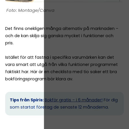
Montage/Canva
Det finns onekligen många alternativ på marknaden –
och de kan skilja sig ganska mycket i funktioner och
pris.
Istället för att fastna i specifika varumärken kan det
vara smart att utgå från vilka funktioner programmet
faktiskt har. Här är en checklista med tio saker ett bra
bokföringsprogram bör klara av.
Tips från Spiris:
Bokför gratis – i 6 månader!
För dig
som startat företag de senaste 12 månaderna.