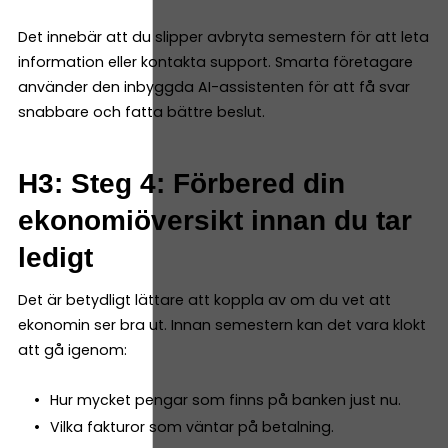
Det innebär att du slipper avbryta semestern för att leta
information eller kontakta support. Smarta företagare
använder den inbyggda AI-assistenten för att få svar
snabbare och fatta bättre beslut.
H3: Steg 4: Förbered din
ekonomiöversikt innan du tar
ledigt
Det är betydligt lättare att koppla av om du vet att
ekonomin ser bra ut. Innan semestern kan det vara klokt
att gå igenom:
Hur mycket pengar som finns på banken just nu.
Vilka fakturor som väntar på betalning.