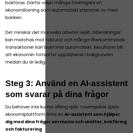
bokföras. Därför väljer många företagare en
ekonomilösning som automatiskt stämmer av med
banken.
Det minskar det manuella arbetet rejält. Inbetalningar
kan matchas mot fakturor och många återkommande
transaktioner kan bokföras automatiskt. Resultatet blir
att ekonomin fortsätter uppdateras i bakgrunden
medan du är ledig.
Steg 3: Använd en AI-assistent
som svarar på dina frågor
Du behöver inte kunna allting själv. I exempelvis Spiris
ekonomiplattform finns en
AI-assistent som hjälper
dig med dina frågor om moms och skatter, bokföring
och fakturering