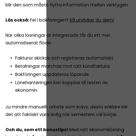
blir den som måste flytta information mellan verktygen.
Läs också:
Fel i bokföringen?
Så undviker du dem!
När olika lösningar är integrerade får du ett mer
automatiserat flöde:
Fakturor skickas och registreras automatiskt.
Betalningar matchas mot rätt kundfaktura.
Bokföringen uppdateras löpande.
Lönehanteringen kan kopplas till resten av
ekonomin.
Ju mindre manuellt arbete som krävs, desto enklare blir
det att faktiskt vara ledig när semestern väl börjar.
Och du, som ett bonustips!
Med rätt ekonomilösning