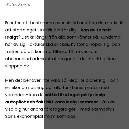
Spiris
Friheten att bestämma över sin tid är ett starkt motiv till
att starta eget. Hur blir det för dig –
kan du ta helt
ledigt?
Det är långt ifrån alla som känner så…Kunderna
hör av sig. Fakturor ska skickas. Kvittona hopar sig. Och
tanken på att komma tillbaka till tre veckors
obehandlad administration gör att du inte riktigt kan
slappna av.
Men det behöver inte vara så. Med lite planering – och
en ekonomilösning där alla funktioner pratar med
varandra – kan du
sätta företaget på i princip
autopilot och faktiskt vara ledig i sommar.
Låt oss
visa dig hur andra företagare gör – med exempelvis
Spiris ekonomiplattform
som bas.