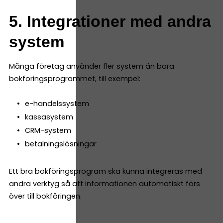
5. Integrationer med andra
system
Många företag använder fler system än bara
bokföringsprogrammet, till exempel:
e-handelssystem
kassasystem
CRM-system
betalningslösningar
Ett bra bokföringsprogram ska kunna integreras med
andra verktyg så att informationen automatiskt förs
över till bokföringen.