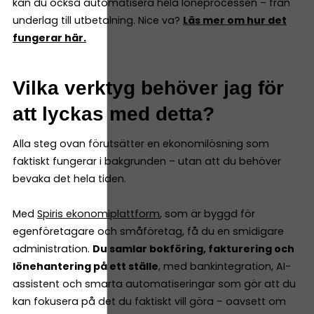
kan du också automatisera hela löneprocessen – från
underlag till utbetalning. Nice va?
Läs mer om hur det
fungerar här.
Vilka verktyg behöver jag för
att lyckas med detta?
Alla steg ovan förutsätter en ekonomilösning som
faktiskt fungerar i bakgrunden – utan att du behöver
bevaka det hela tiden.
Med
Spiris ekonomiplattform
, som är byggd för
egenföretagare och småföretag, få du en smidigare
administration.
Du samlar bokföring, fakturering och
lönehantering på ett ställe
, med bankintegration, AI-
assistent och smarta automatiseringar som gör att du
kan fokusera på det du faktiskt vill göra – oavsett om