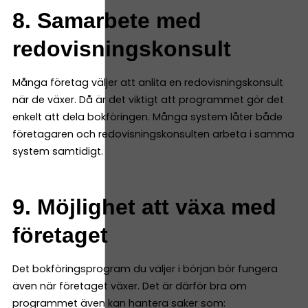
8. Samarbete med
redovisningskonsult
Många företag väljer att anlita en redovisningskonsult
när de växer. Då är det viktigt att programmet gör det
enkelt att dela bokföringen. Många system låter både
företagaren och redovisningskonsulten arbeta i samma
system samtidigt.
9. Möjlighet att växa med
företaget
Det bokföringsprogram du väljer i början bör fungera
även när företaget växer. Det är därför bra om
programmet även kan hantera saker som: