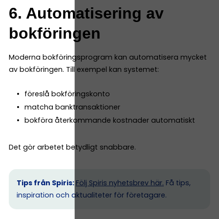
6. Automatisering av
bokföringen
Moderna bokföringsprogram kan automatisera mycket
av bokföringen. Till exempel kan systemet:
föreslå bokföringskonto
matcha banktransaktioner
bokföra återkommande kostnader automatiskt
Det gör arbetet betydligt snabbare.
Tips från Spiris:
Följ Spiris nyhetsbrev här.
Få tips,
inspiration och aktualiteter för företagare.