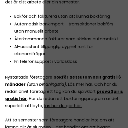
det är ditt arbete eller din semester.
Bokför och fakturera utan att kunna bokföring
Automatisk bankimport – transaktioner bokförs
utan manuellt arbete
Återkommande fakturor som skickas automatiskt
AI-assistent tillgänglig dygnet runt för
ekonomifrågor
Fri telefonsupport i världsklass
Nystartade företagare
bokför dessutom helt gratis i 6
månader
(utan bindningstid)
.
Läs mer här.
Och har du
redan drivit företag ett tag kan du självklart
prova Spiris
gratis här
. Har du redan ett bokföringsprogram är det
superlätt att byta,
läs hur du gör här.
Att ta semester som företagare handlar inte om att
lämna allt åt slumpen – det handlar om att bygga