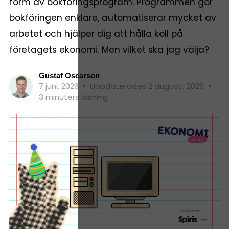
form av bokföringsprogram. Programmen gör
bokföringen enklare, automatiserar mycket av
arbetet och hjälper dig att hålla koll på
företagets ekonomi. Men vilket ska jag välja?
Gustaf Oscarson
7 juni, 2026
•
Uppdaterades 2 augusti, 2026
•
3 minuters läsning