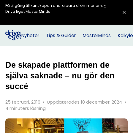
Få tillgång till kunskapen andra bara drömmer om.
»
Driva Eget MasterMinds
Nyheter
Tips & Guider
MasterMinds
Kalkyle
De skapade plattformen de
själva saknade – nu gör den
succé
25 februari, 2016
•
Uppdaterades 18 december, 2024
•
4 minuters läsning