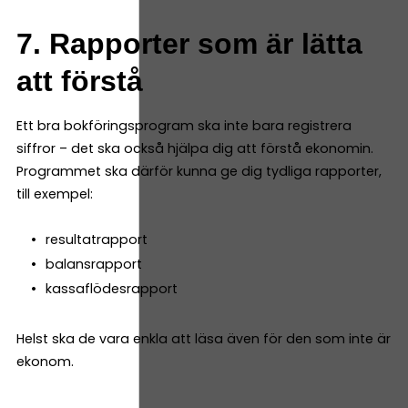
7. Rapporter som är lätta
att förstå
Ett bra bokföringsprogram ska inte bara registrera
siffror – det ska också hjälpa dig att förstå ekonomin.
Programmet ska därför kunna ge dig tydliga rapporter,
till exempel:
resultatrapport
balansrapport
kassaflödesrapport
Helst ska de vara enkla att läsa även för den som inte är
ekonom.