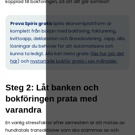
kopplad till bokföringen, så att allt går sömlöst!
Prova Spiris gratis
Spiris ekonomiplattform är
komplett från början med bokföring, fakturering,
kvittoapp, deklaration och årsredovisning. Japp, alla
lösningar du behöver för att automatisera och
kunna ta ledigt. Alla kan testa gratis (
läs hur gör det
här
) och
nystartade bokför gratis i sex månader.
Steg 2: Låt banken och
bokföringen prata med
varandra
En vanlig stressfaktor efter semestern är att mötas av
hundratals transaktioner som ska stämmas av och