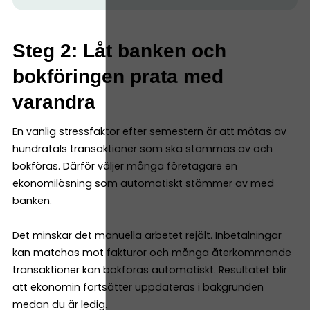
Steg 2: Låt banken och
bokföringen prata med
varandra
En vanlig stressfaktor efter semestern är att mötas av
hundratals transaktioner som ska stämmas av och
bokföras. Därför väljer många företagare en
ekonomilösning som automatiskt stämmer av med
banken.
Det minskar det manuella arbetet rejält. Inbetalningar
kan matchas mot fakturor och många återkommande
transaktioner kan bokföras automatiskt. Resultatet blir
att ekonomin fortsätter uppdateras i bakgrunden
medan du är ledig.