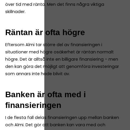
över tid med ränta. Men det finns några viktiga
skillnader.
Räntan är ofta högre
Eftersom Almi tar större del av finansieringen i
situationer med högre osäkerhet är räntan normalt
högre. Det är alltså inte en billigare finansiering – men
den kan göra det möjligt att genomföra investeringar
som annars inte hade blivit av.
Banken är ofta med i
finansieringen
I de flesta fall delas finansieringen upp mellan banken
och Almi. Det gör att banken kan vara med och