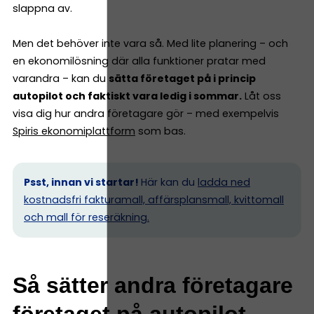
slappna av.
Men det behöver inte vara så. Med lite planering – och
en ekonomilösning där alla funktioner pratar med
varandra – kan du
sätta företaget på i princip
autopilot och faktiskt vara ledig i sommar.
Låt oss
visa dig hur andra företagare gör – med exempelvis
Spiris ekonomiplattform
som bas.
Psst, innan vi startar!
Här kan du
ladda ned
kostnadsfri fakturamall, affärsplansmall, kvittomall
och mall för reseräkning.
Så sätter andra företagare
företaget på autopilot