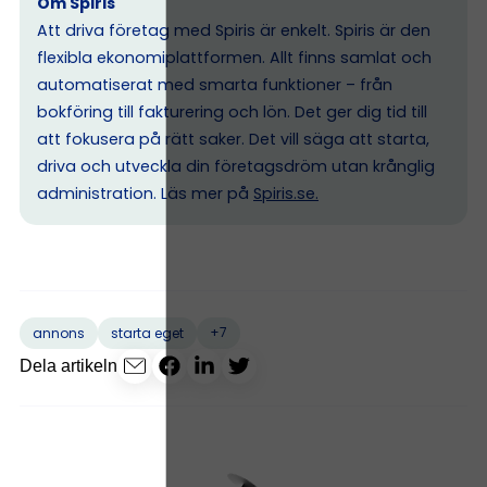
Om Spiris
Att driva företag med Spiris är enkelt. Spiris är den
flexibla ekonomiplattformen. Allt finns samlat och
automatiserat med smarta funktioner – från
bokföring till fakturering och lön. Det ger dig tid till
att fokusera på rätt saker. Det vill säga att starta,
driva och utveckla din företagsdröm utan krånglig
administration. Läs mer på
Spiris.se
.
+7
annons
starta eget
Dela artikeln