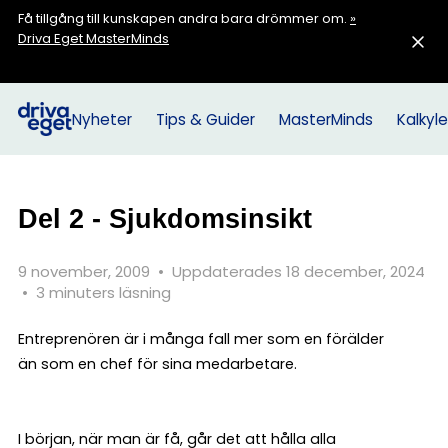
Få tillgång till kunskapen andra bara drömmer om.
»
Driva Eget MasterMinds
Nyheter
Tips & Guider
MasterMinds
Kalkyle
Del 2 - Sjukdomsinsikt
9 november, 2009
•
Uppdaterades 18 december, 2024
•
3 minuters läsning
Entreprenören är i många fall mer som en förälder
än som en chef för sina medarbetare.
I början, när man är få, går det att hålla alla