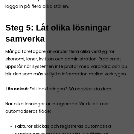
logga in på flera olika ställen.
Steg 5: Låt olika lösningar
samverka
Många företagare använder flera olika verktyg för
ekonomi, löner, kvitton och administration. Problemet
uppstår när systemen inte pratar med varandra och du
blir den som måste flytta information mellan verktygen.
Läs också:
Fel i bokföringen?
Så undviker du dem!
När olika lösningar är integrerade får du ett mer
automatiserat flöde:
Fakturor skickas och registreras automatiskt.