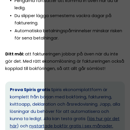
Pengarna fortsätter att komma in även när du är
ledig.
Du slipper lägga semesterns vackra dagar på
fakturering.
Automatiska betalningspåminnelser minskar risken
för sena betalningar.
Ditt mål:
att faktureringen jobbar på även när du inte
gör det. Med rätt ekonomilösning är faktureringen också
kopplad till bokföringen, så att allt går sömlöst!
Prova Spiris gratis
Spiris ekonomiplattform är
komplett från början med bokföring, fakturering,
kvittoapp, deklaration och årsredovisning. Japp, alla
lösningar du behöver för att automatisera och
kunna ta ledigt. Alla kan testa gratis (
läs hur gör det
här
) och
nystartade bokför gratis i sex månader.