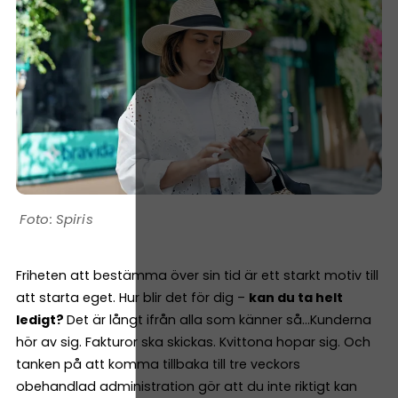
Spiris
Friheten att bestämma över sin tid är ett starkt motiv till
att starta eget. Hur blir det för dig –
kan du ta helt
ledigt?
Det är långt ifrån alla som känner så…Kunderna
hör av sig. Fakturor ska skickas. Kvittona hopar sig. Och
tanken på att komma tillbaka till tre veckors
obehandlad administration gör att du inte riktigt kan