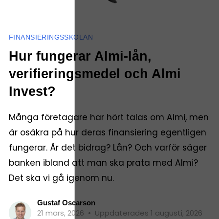
FINANSIERINGSSKOLAN
Hur fungerar Almi-lån,
verifieringsmedel och Almi
Invest?
Många företagare har hört talas om Almi, men
är osäkra på hur deras finansiering egentligen
fungerar. Är det bidrag? Lån? Och varför säger
banken ibland att man ska prata med Almi?
Det ska vi gå igenom nu.
Gustaf Oscarson
21 mars, 2026
•
Uppdaterades 1 augusti, 2026