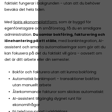
faktiskt fungerar i bakgrunden – utan att du behöver
bevaka det hela tiden.
Med
Spiris ekonomiplattform
, som är byggd för
egenföretagare och småföretag, få du en smidigare
administration.
Du samlar bokföring, fakturering och
lönehantering på ett ställe
, med bankintegration, AI-
assistent och smarta automatiseringar som gör att du
kan fokusera på det du faktiskt vill göra – oavsett om
det är ditt arbete eller din semester.
Bokför och fakturera utan att kunna bokföring
Automatisk bankimport – transaktioner bokförs
utan manuellt arbete
Återkommande fakturor som skickas automatiskt
AI-assistent tillgänglig dygnet runt för
ekonomifrågor
Fri telefonsupport i världsklass