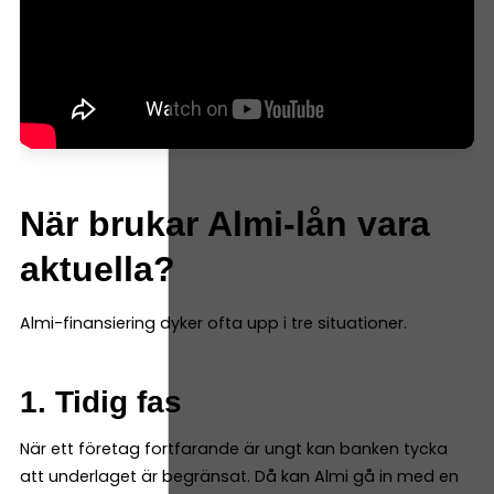
När brukar Almi-lån vara
aktuella?
Almi-finansiering dyker ofta upp i tre situationer.
1. Tidig fas
När ett företag fortfarande är ungt kan banken tycka
att underlaget är begränsat. Då kan Almi gå in med en