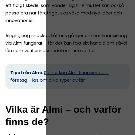
ett tidigt skede, som vänder sig till Almi. Det kan också
passa bra när företaget ska växa med nya idéer och
innovationer.
Alright, nog snackat. Låt oss gå igenom hur finansiering
via Almi fungerar – för det kan faktiskt handla om såväl
lån som verifieringsmedel och riskkapital.
Tips från Almi:
Så här kan Almi finansiera ditt
företag
– läs om olika typer av lån
Vilka är Almi – och varför
finns de?