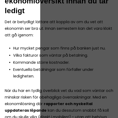
ekonomiöversikt innan du tar
ledigt
Det är betydligt lättare att koppla av om du vet att
ekonomin ser bra ut. Innan semestern kan det vara klokt
att gå igenom:
Hur mycket pengar som finns på banken just nu.
Vilka fakturor som väntar på betalning.
Kommande större kostnader.
Eventuella betalningar som förfaller under
ledigheten.
När du har en tydlig överblick vet du vad som väntar och
minskar risken för obehagliga överraskningar. Med en
ekonomilösning där
rapporter och nyckeltal
uppdateras löpande
kan du dessutom snabbt få koll
om du skulle vilja
(direkt i mobilen!)
– utan att behöva