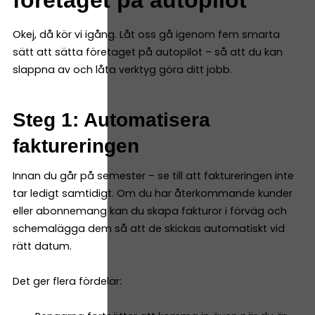
Okej, då kör vi igång. Låt oss gå igenom fem smarta
sätt att sätta företaget på autopilot – så att du kan
slappna av och låta verktyg göra ditt jobb.
Steg 1: Automatisera
faktureringen
Innan du går på semester – se till att faktureringen inte
tar ledigt samtidigt. Om du har återkommande kunder
eller abonnemang kan du skapa fakturor i förväg och
schemalägga dem så att de skickas automatiskt vid
rätt datum.
Det ger flera fördelar: