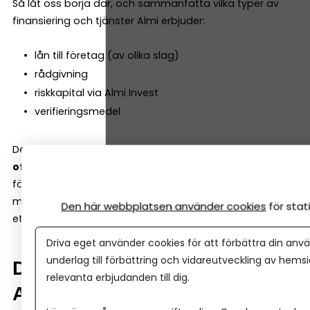
Så låt oss börja där, och sammanfatta vilka typer av
finansiering och tjänster Almi erbjuder:
lån till företag (av olika slag)
rådgivning
riskkapital via Almi Invest
verifieringsmedel
Den viktigaste skillnaden mot en vanlig bank är att
Almi
ofta kan ta större risk.
Det gör att de kan finansiera
företag tidigare i utvecklingen men är också med och
möjliggör satsningar tillsammans med bank även i mer
Den här webbplatsen använder cookies
för sta
etablerade företag.
Driva eget använder cookies för att förbättra din anvä
underlag till förbättring och vidareutveckling av hems
Du får mer än bara ett lån hos
relevanta erbjudanden till dig.
Almi