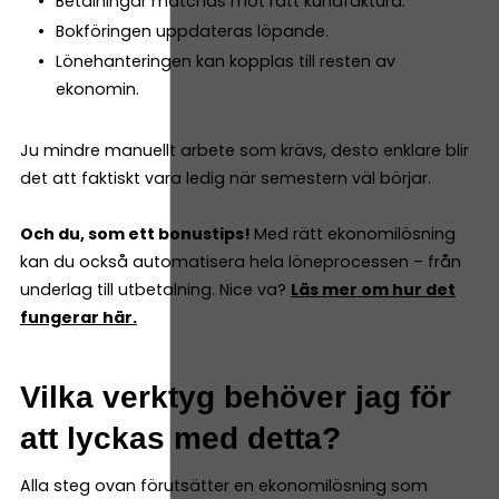
Betalningar matchas mot rätt kundfaktura.
Bokföringen uppdateras löpande.
Lönehanteringen kan kopplas till resten av
ekonomin.
Ju mindre manuellt arbete som krävs, desto enklare blir
det att faktiskt vara ledig när semestern väl börjar.
Och du, som ett bonustips!
Med rätt ekonomilösning
kan du också automatisera hela löneprocessen – från
underlag till utbetalning. Nice va?
Läs mer om hur det
fungerar här.
Vilka verktyg behöver jag för
att lyckas med detta?
Alla steg ovan förutsätter en ekonomilösning som