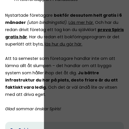
Nystartade företagare
bokför dessutom helt gratis i 6
månader
(utan bindningstid)
.
Läs mer här.
Och har du
redan drivit företag ett tag kan du självklart
prova Spiris
gratis här
. Har du redan ett bokföringsprogram är det
superlätt att byta,
läs hur du gör här.
Att ta semester som företagare handlar inte om att
lämna allt åt slumpen – det handlar om att bygga
system som håller ihop det åt dig.
Ju bättre
infrastruktur du har på plats, desto friare är du att
faktiskt vara ledig.
Och det är väl ändå lite av vitsen
med att driva eget.
Glad sommar önskar Spiris!