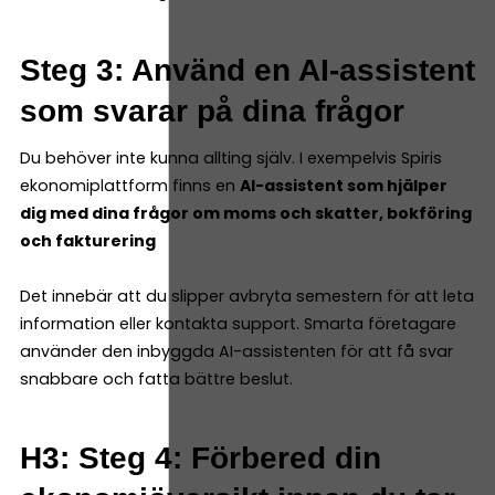
Steg 3: Använd en AI-assistent
som svarar på dina frågor
Du behöver inte kunna allting själv. I exempelvis Spiris
ekonomiplattform finns en
AI-assistent som hjälper
dig med dina frågor om moms och skatter, bokföring
och fakturering
Det innebär att du slipper avbryta semestern för att leta
information eller kontakta support. Smarta företagare
använder den inbyggda AI-assistenten för att få svar
snabbare och fatta bättre beslut.
H3: Steg 4: Förbered din