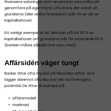
finansiera satsningar som annars kan vara svåra att
genomföra på egen hand. Ofta krävs det också att
grundarna (eller andra finansiärer) står för en del av
kapitalbehovet.
Ett vanligt exempel är att Almi kan stå för 50 % av
kapitalbehovet om grundarna står för resterande 50 %
(banken måste således inte vara med).
Affärsidén väger tungt
Banker tittar ofta mycket på historiska siffror. Almi
lägger däremot ofta lika stor vikt vid företagets
potential. De tittar till exempel på:
affärsmodell
marknad