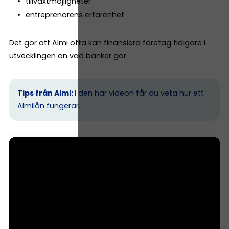
tillväxtmöjligheter
entreprenörens erfarenhet
Det gör att Almi ofta kan finansiera företag tidigare i
utvecklingen än vad banker gör.
Tips från Almi:
I den här videon får du veta hur ett
Almilån fungerar.