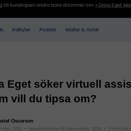
ång till kunskapen andra bara drömmer om.
» Driva Eget Ma
ds
Kalkyler
Poddar
Mallar & Avtal
a Eget söker virtuell assi
m vill du tipsa om?
staf Oscarson
 mars, 2021
•
Uppdaterades 18 december, 2024
•
2 minuters