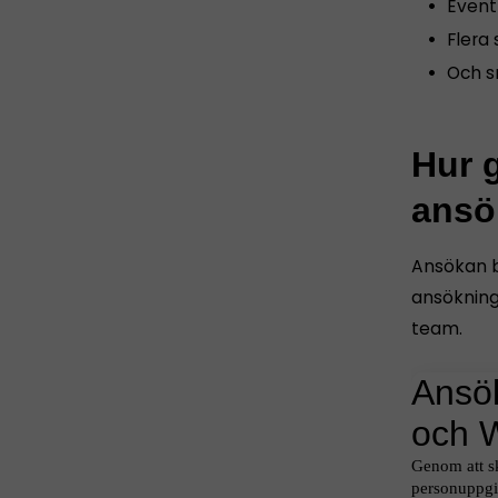
Event
Flera
Och s
Hur g
ansö
Ansökan bö
ansökninga
team.