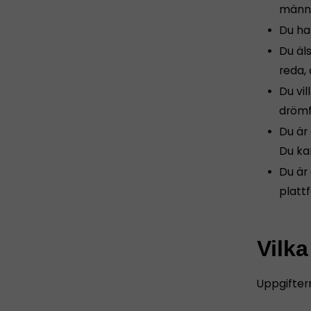
männi
Du har
Du äls
reda, 
Du vil
drömf
Du är 
Du kan
Du är 
platt
Vilka
Uppgifter