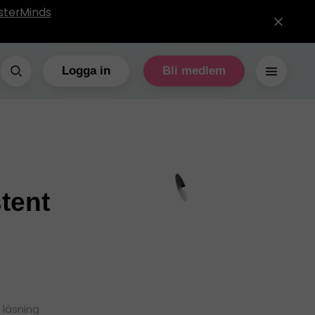
sterMinds
Logga in
Bli medlem
stent
 läsning