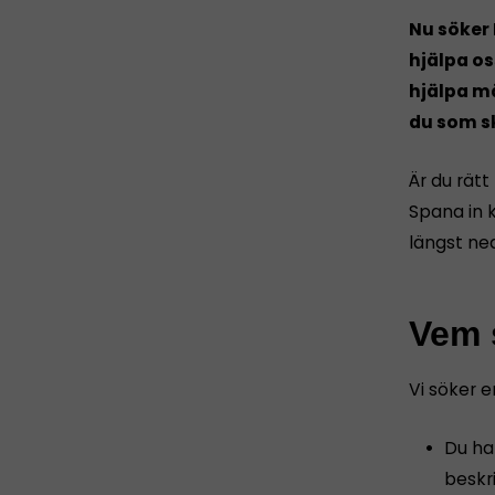
Nu söker 
hjälpa os
hjälpa m
du som s
Är du rät
Spana in k
längst ne
Vem 
Vi söker e
Du har
beskr