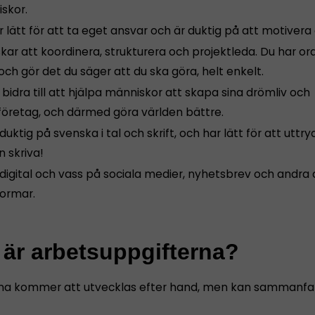
skor.
 lätt för att ta eget ansvar och är duktig på att motivera d
kar att koordinera, strukturera och projektleda. Du har or
och gör det du säger att du ska göra, helt enkelt.
l bidra till att hjälpa människor att skapa sina drömliv och
öretag, och därmed göra världen bättre.
duktig på svenska i tal och skrift, och har lätt för att uttry
 skriva!
digital och vass på sociala medier, nyhetsbrev och andra d
formar.
 är arbetsuppgifterna?
na kommer att utvecklas efter hand, men kan sammanfatt