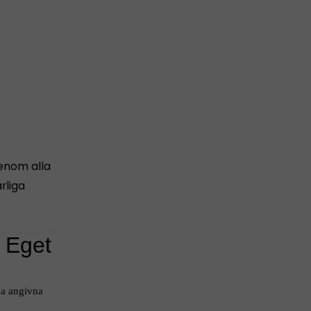
genom alla
rliga