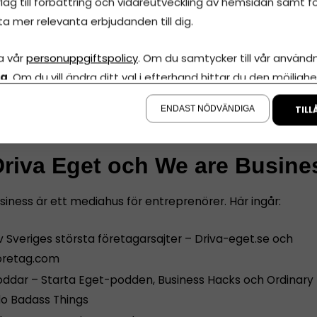
lag till förbättring och vidareutveckling av hemsidan samt fö
ta mer relevanta erbjudanden till dig.
r ett eget företag som du fakturerar från.
 tillgång till eget kontor och egen utrustning.
a vår
personuppgiftspolicy
. Om du samtycker till vår användni
van att jobba som virtuell assistent eller liknande.
la
. Om du vill ändra ditt val i efterhand hittar du den möjlighe
lar att jobba i en tydlig struktur, där du har möjlighet att h
å sidan.
la strukturen till det bättre.
ENDAST NÖDVÄNDIGA
TILL
riva Eget och We are Busine
iness är ett mediahus för entreprenörer. Här ingår:
v Sveriges största företagarsajter – Driva-eget.se och
oretag.com
oddar – Starta Eget-podden, Business Hacks och Ordinary
o Badass Things