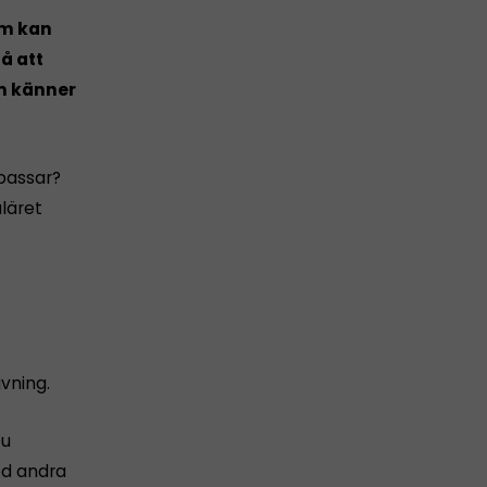
om kan
på att
m känner
 passar?
uläret
ivning.
Du
ed andra