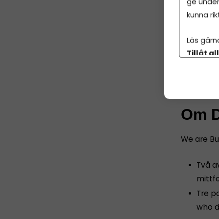
ge under
kunna rik
Du ha
Du har
Läs gärn
Du är 
Tillåt al
Du gil
botten p
utveck
Om D
We are Bus
Två a
mittf
Tre p
who d