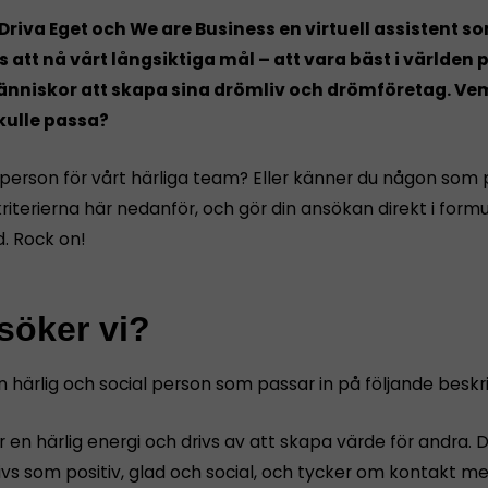
Driva Eget och We are Business en virtuell assistent s
s att nå vårt långsiktiga mål – att vara bäst i världen 
änniskor att skapa sina drömliv och drömföretag. Ve
kulle passa?
t person för vårt härliga team? Eller känner du någon som
riterierna här nedanför, och gör din ansökan direkt i form
d. Rock on!
söker vi?
n härlig och social person som passar in på följande beskr
 en härlig energi och drivs av att skapa värde för andra. 
ivs som positiv, glad och social, och tycker om kontakt m