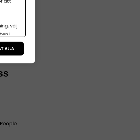
r att
ng, välj
ten i
ela tiden
ÅT ALLA
ss
 People