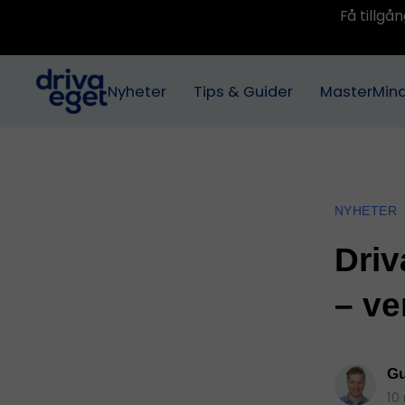
Få tillg
Nyheter
Tips & Guider
MasterMin
NYHETER
Driv
– ve
Gu
10