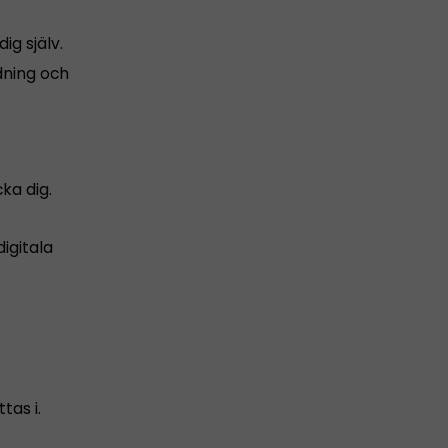
ig själv.
dning och
cka dig.
igitala
as i.