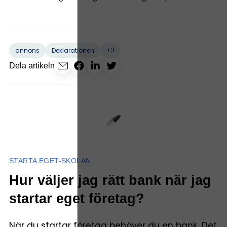
+3
annons
Deklarationen
Dela artikeln
STARTA EGET-SKOLAN
Hur väljer jag rätt bank när jag
startar eget företag?
När du startar företag behöver du en bank. Det