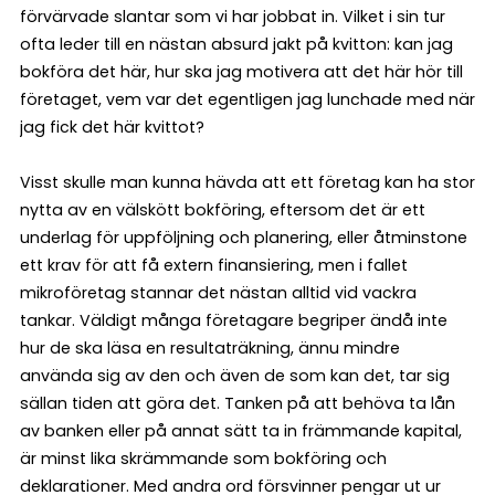
förvärvade slantar som vi har jobbat in. Vilket i sin tur
ofta leder till en nästan absurd jakt på kvitton: kan jag
bokföra det här, hur ska jag motivera att det här hör till
företaget, vem var det egentligen jag lunchade med när
jag fick det här kvittot?
Visst skulle man kunna hävda att ett företag kan ha stor
nytta av en välskött bokföring, eftersom det är ett
underlag för uppföljning och planering, eller åtminstone
ett krav för att få extern finansiering, men i fallet
mikroföretag stannar det nästan alltid vid vackra
tankar. Väldigt många företagare begriper ändå inte
hur de ska läsa en resultaträkning, ännu mindre
använda sig av den och även de som kan det, tar sig
sällan tiden att göra det. Tanken på att behöva ta lån
av banken eller på annat sätt ta in främmande kapital,
är minst lika skrämmande som bokföring och
deklarationer. Med andra ord försvinner pengar ut ur