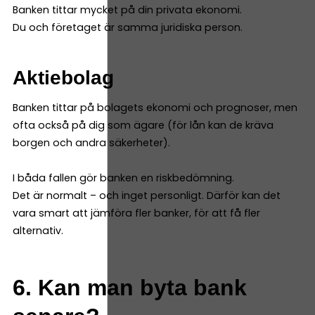
Banken tittar mycket på din privata ekonomi.
Du och företaget är samma juridiska person.
Aktiebolag
Banken tittar på bolagets ekonomi och prognoser, men
ofta också på dig som ägare (för lån kan de kräva
borgen och andra säkerheter).
I båda fallen gör banken en riskbedömning.
Det är normalt – och inget personligt. Därför kan det
vara smart att jämföra fler banker, för att få fler
alternativ.
6. Kan man byta bank