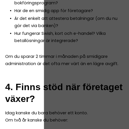
bokföringsprogram?
Har de en smidig app för företagare?
Är det enkelt att attestera betalningar (om du nu
gör det via banken)?
Hur fungerar Swish, kort och e-handel? Vilka
betallösningar är integrerade?
Om du sparar 2 timmar i månaden på smidigare
administration är det ofta mer värt än en lägre avgift.
4. Finns stöd när företaget
växer?
Idag kanske du bara behöver ett konto.
Om två år kanske du behöver: