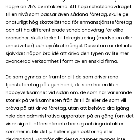
högre än 25% av intäkterna. Att höja schablonavdraget
till en nivå som passar även sådana företag, skulle ge
onaturligt hög skattelättnad för enmanstjänsteföretag
och att ha differentierade schablonavdrag för olika
branscher, skulle locka till felregistrering (medveten eller
omedveten) och byråkratikrångel. Dessutom är det inte
självklart någon bra idé att driva den typen av lite mer
avancerad verksamhet i form av en enskild firma.
De som gynnas är framför allt de som driver rena
tjänsteföretag på egen hand, de som har en liten
hobbyverksamhet vid sidan om, de som har varierande
storlek på verksamheten från år till år eller de som vill
pröva på att driva företag, utan att behöva dra igång
hela den administrativa apparaten på en gång (om det
visar sig att affärsidén inte bär sig och inga intäkter
kommer in, blir det ju heller ingen bokföring eller
deklaration). Framför allt: dessa grupper gynnas inte