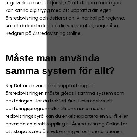
regelverk i en smart tjänst, så att du som företagare
kan känna dig trygg med att upprätta din egen
årsredovisning och deklaration. Vi har koll på reglerna,
så att du kan ha koll på din verksamhet, säger Åsa
Hedgren på Årsredovisning Online.
Måste man använda
samma system för allt?
Nej. Det är en vanlig missuppfattning att
årsredovisningen måste göras i samma system som
bokföringen. Har du bokfört året i exempelvis ett
bokföringsprogram eller tillsammans med en
redovisningsbyrå, kan du enkelt exportera en SIE-fil eller
använda en direktkoppling till Årsredovisning Online för
att skapa själva årsredovisningen och deklarationen.