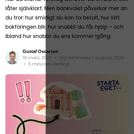
låter självklart. Men bankvalet påverkar mer än
du tror: hur smidigt du kan ta betalt, hur lätt
bokföringen blir, hur snabbt du får hjälp – och
ibland hur snabbt du ens kommer igång.
Gustaf Oscarson
16 mars, 2026
•
Uppdaterades 1 augusti, 2026
•
5 minuters läsning