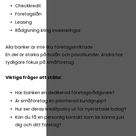
Checkkredit
Företagslån
Leasing
Rådgivning kring investeringar
Alla banker är inte lika företagsinriktade.
En del är starka på bolån och privatkunder. Andra har
tydligare fokus på småföretag.
Viktiga frågor att ställa:
Har banken en dedikerad företagsrådgivare?
Är småföretag en prioriterad kundgrupp?
Hur ser deras kreditpolicy ut för nystartade bolag?
Kan du få en personlig kontakt som lär känna just
dig och ditt företag?