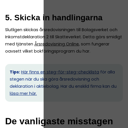
5. Skicka in handlingarna
Slutligen skickas årsredovisningen till Bolagsverket och
Inkomstdeklaration 2 till Skatteverket. Detta görs smidigt
med tjänsten
Årsredovisning Online
, som fungerar
oavsett vilket bokföringsprogram du har.
Tips:
Här finns en steg-för-steg-checklista
för alla
stegen när du ska göra årsredovisning och
deklaration i aktiebolag. Har du enskild firma kan du
l
äsa mer här.
De vanligaste misstagen