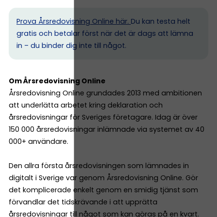
Prova Årsredovisning Online här.
Du kan testa helt
gratis och betalar först när det är dags att lämna
in – du binder dig inte till något.
Om Årsredovisning Online
Årsredovisning Online grundades 2013 med ambitionen
att underlätta arbetet kring deklaration och
årsredovisningar för Sveriges företagare. Idag är över
150 000 årsredovisningar inlämnade via systemet av 40
000+ användare.
Den allra första årsredovisningen som lämnades in
digitalt i Sverige var genom Årsredovisning Online. Gör
det komplicerade enkelt genom en smidig tjänst som
förvandlar det tidskrävande i att upprätta
årsredovisningar till något som kan göras på en kvart.