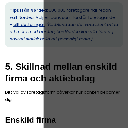
Tips från Nordea:
500 000 företagare har redan
valt Nordea. Välj en bank som förstår företagande
–
allt detta ingår.
(Ps. I
bland kan det vara skönt att ta
ett möte med banken, hos Nordea kan alla företag
oavsett storlek boka ett personligt möte.)
5. Skillnad mellan enskild
firma och aktiebolag
Ditt val av företagsform påverkar hur banken bedömer
dig.
Enskild firma