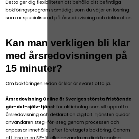
Detta ger dig flexibiliteten att behålla ditt befintliga
bokföringsprogram samtidigt som du väljer en lösning
som är specialiserad på årsredovisning och deklaration.
Kan man verkligen bli klar
med årsredovisningen på
15 minuter?
Om bokföringen redan är klar är svaret ofta ja.
Årsredovisning Online
är Sveriges största fristående
gör-det-själv-tjänst
för aktiebolag som vill upprätta
årsredovisning och deklaration digitalt. Tjänsten guidar
användaren steg-för-steg genom processen och
anpassar innehållet efter företagets bokföring. Genom
att läsa in en SIE-fil, eller använda en direktkoppling