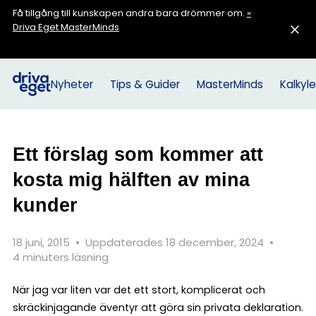
Få tillgång till kunskapen andra bara drömmer om.
»
Driva Eget MasterMinds
Nyheter
Tips & Guider
MasterMinds
Kalkyle
Ett förslag som kommer att
kosta mig hälften av mina
kunder
18 juni, 2015
•
Uppdaterades 18 december, 2024
•
4 minuters läsning
När jag var liten var det ett stort, komplicerat och
skräckinjagande äventyr att göra sin privata deklaration.