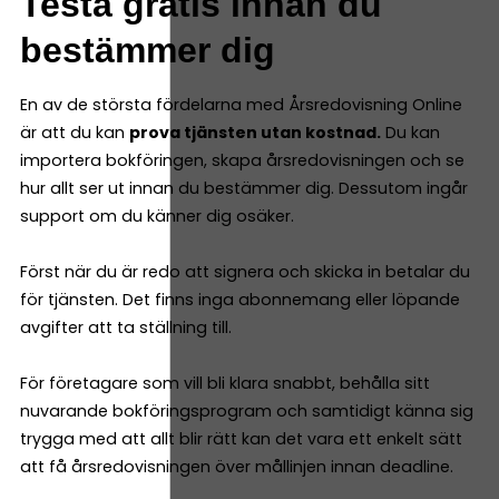
Testa gratis innan du
bestämmer dig
En av de största fördelarna med Årsredovisning Online
är att du kan
prova tjänsten utan kostnad.
Du kan
importera bokföringen, skapa årsredovisningen och se
hur allt ser ut innan du bestämmer dig. Dessutom ingår
support om du känner dig osäker.
Först när du är redo att signera och skicka in betalar du
för tjänsten. Det finns inga abonnemang eller löpande
avgifter att ta ställning till.
För företagare som vill bli klara snabbt, behålla sitt
nuvarande bokföringsprogram och samtidigt känna sig
trygga med att allt blir rätt kan det vara ett enkelt sätt
att få årsredovisningen över mållinjen innan deadline.