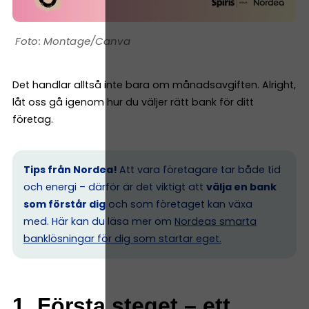
Montage/Canva
Det handlar alltså inte bara om månadsavgiften. Alright,
låt oss gå igenom hur du väljer rätt bank för ditt
företag.
Tips från Nordea!
Att vara företagare tar både tid
och energi – därför är det viktigt att
välja en bank
som förstår dig
och som företaget kan växa
med. Här kan du läsa mer om
Nordeas smarta
banklösningar för dig som startar eget.
1. Första steget – ett