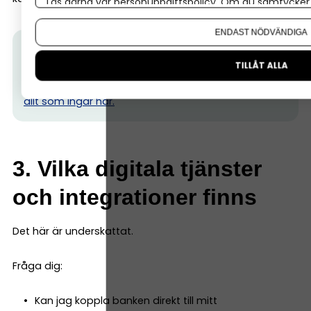
Läs gärna vår
personuppgiftspolicy
. Om du samtycker t
Om du vill ändra ditt val i efterhand hittar du den möjl
ENDAST NÖDVÄNDIGA
Tips från Nordea:
Hos oss på Nordea får du som
småföretagare flexibla bank- och
TILLÅT ALLA
finansieringslösningar som hjälper dig växa.
Läs om
allt som ingår här.
3. Vilka digitala tjänster
och integrationer finns
Det här är underskattat.
Fråga dig:
Kan jag koppla banken direkt till mitt