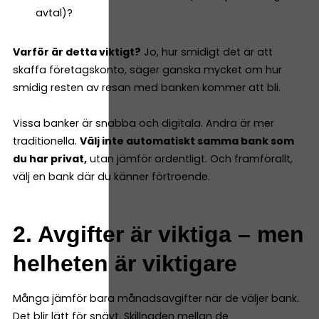
avtal)?
Varför är detta viktigt?
Jo, hur smidigt det är att
skaffa företagskonto, säger ganska mycket om hur
smidig resten av resan med banken kommer att bli.
Vissa banker är snabba och digitala. Andra är mer
traditionella.
Välj inte automatiskt samma bank som
du har privat,
utan jämför ordentligt. Och framförallt,
välj en bank där du känner förtroende.
2. Avgifter är viktiga – men
helheten är viktigare
Många jämför bara månadsavgifter när de väljer bank.
Det blir lätt för snävt. Skillnaden mellan de