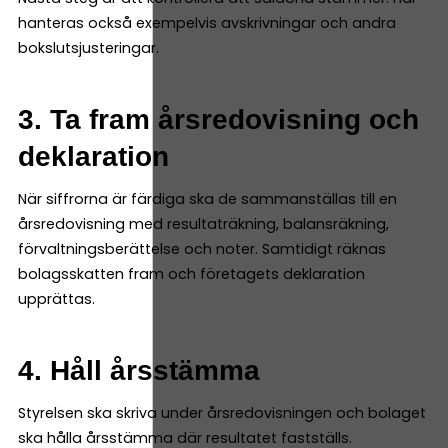
hanteras också exempelvis avskrivningar och andra
bokslutsjusteringar.
3. Ta fram årsredovisning och
deklaration
När siffrorna är färdiga ska de sammanställas till en
årsredovisning med resultaträkning, balansräkning,
förvaltningsberättelse och noter. Samtidigt räknas
bolagsskatten fram och företagets deklaration
upprättas.
4. Håll årsstämma
Styrelsen ska skriva under årsredovisningen och bolaget
ska hålla årsstämma där resultatet fastställs.