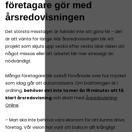
företagare gör med
årsredovisningen
Det största misstaget är faktiskt inte att göra fel – det
är att vänta för länge. När årsredovisningen blir ett
projekt som skjuts upp vecka efter vecka ökar risken att
något missas eller att arbetet blir mer stressigt än
nödvändigt.
Många företagare blir också förvånade över hur mycket
som idag går att automatisera. Om bokföringen är i
ordning,
behöver det inte ta mer än 15 minuter att få
klart årsredovisning
och skatt med
Årsredovisning
Online
.
– Man ska inte behöva vara ekonom för att kunna driva
företag. Vår vision har varit att baka in allt krångligt