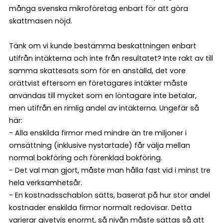
många svenska mikroföretag enbart för att göra
skattmasen nöjd.
Tänk om vi kunde bestämma beskattningen enbart
utifrån intäkterna och inte från resultatet? Inte rakt av till
samma skattesats som för en anställd, det vore
orättvist eftersom en företagares intäkter måste
användas till mycket som en löntagare inte betalar,
men utifrån en rimlig andel av intäkterna. Ungefär så
här:
- Alla enskilda firmor med mindre än tre miljoner i
omsättning (inklusive nystartade) får välja mellan
normal bokföring och förenklad bokföring.
- Det val man gjort, måste man hålla fast vid i minst tre
hela verksamhetsår.
- En kostnadsschablon sätts, baserat på hur stor andel
kostnader enskilda firmor normalt redovisar. Detta
varierar givetvis enormt, så nivån måste sättas så att