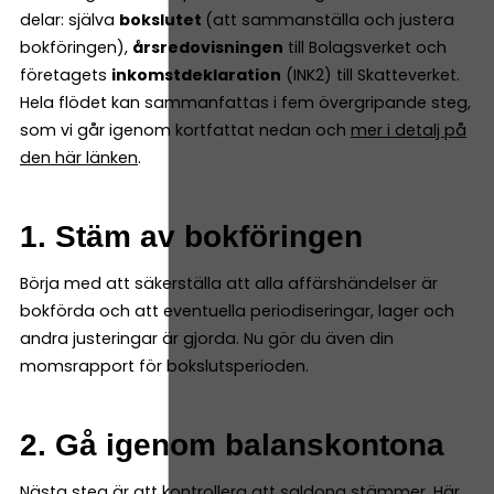
delar: själva
bokslutet
(att sammanställa och justera
bokföringen),
årsredovisningen
till Bolagsverket och
företagets
inkomstdeklaration
(INK2) till Skatteverket.
Hela flödet kan sammanfattas i fem övergripande steg,
som vi går igenom kortfattat nedan och
mer i detalj på
den här länken
.
1. Stäm av bokföringen
Börja med att säkerställa att alla affärshändelser är
bokförda och att eventuella periodiseringar, lager och
andra justeringar är gjorda. Nu gör du även din
momsrapport för bokslutsperioden.
2. Gå igenom balanskontona
Nästa steg är att kontrollera att saldona stämmer. Här