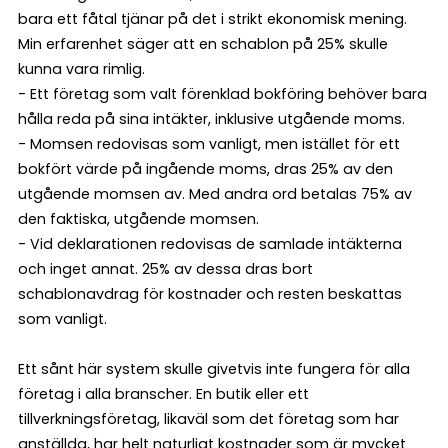
bara ett fåtal tjänar på det i strikt ekonomisk mening.
Min erfarenhet säger att en schablon på 25% skulle
kunna vara rimlig.
- Ett företag som valt förenklad bokföring behöver bara
hålla reda på sina intäkter, inklusive utgående moms.
- Momsen redovisas som vanligt, men istället för ett
bokfört värde på ingående moms, dras 25% av den
utgående momsen av. Med andra ord betalas 75% av
den faktiska, utgående momsen.
- Vid deklarationen redovisas de samlade intäkterna
och inget annat. 25% av dessa dras bort
schablonavdrag för kostnader och resten beskattas
som vanligt.
Ett sånt här system skulle givetvis inte fungera för alla
företag i alla branscher. En butik eller ett
tillverkningsföretag, likaväl som det företag som har
anställda, har helt naturligt kostnader som är mycket