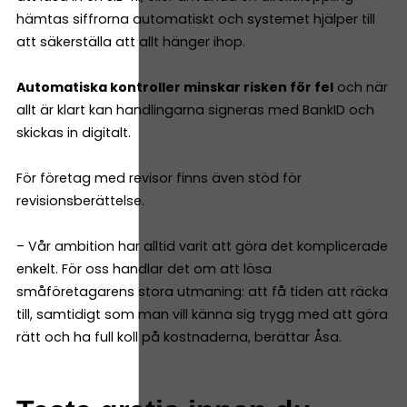
hämtas siffrorna automatiskt och systemet hjälper till
att säkerställa att allt hänger ihop.
Automatiska kontroller minskar risken för fel
och när
allt är klart kan handlingarna signeras med BankID och
skickas in digitalt.
För företag med revisor finns även stöd för
revisionsberättelse.
– Vår ambition har alltid varit att göra det komplicerade
enkelt. För oss handlar det om att lösa
småföretagarens stora utmaning: att få tiden att räcka
till, samtidigt som man vill känna sig trygg med att göra
rätt och ha full koll på kostnaderna, berättar Åsa.