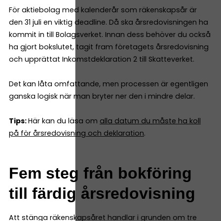
För aktiebolag med kalenderår som räkenskapsår är
den 31 juli en viktig deadline. Då ska årsredovisningen ha
kommit in till Bolagsverket. Innan dess behöver du också
ha gjort bokslutet, tagit fram företagets årsredovisning
och upprättat Inkomstdeklaration 2 till Skatteverket.
Det kan låta omfattande, men processen är egentligen
ganska logisk när man bryter ner den i mindre delar.
Tips:
Här kan du läsa om
alla datum du måste ha koll
på för årsredovisning och deklaration
.
Fem steg från bokföring
till färdig årsredovisning
Att stänga räkenskapsåret handlar i grunden om tre