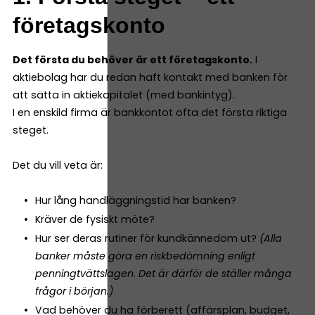
företagskonto
Det första du behöver är ett företagskonto.
I
aktiebolag har du redan haft kontakt med banken för
att sätta in aktiekapitalet (med bankintyg).
I en enskild firma är bankkontot ofta det första riktiga
steget.
Det du vill veta är:
Hur lång handläggningstid har banken?
Kräver de fysiskt möte?
Hur ser deras rutiner för kundkännedom ut?
(Alla
banker måste göra en riskbedömning enligt
penningtvättslagen. Det är därför de ställer många
frågor i början.)
Vad behöver du ha förberett (affärsplan, budget,